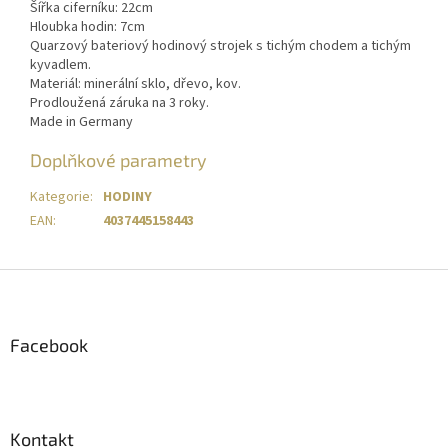
Šířka ciferníku: 22cm
Hloubka hodin: 7cm
Quarzový bateriový hodinový strojek s tichým chodem a tichým
kyvadlem.
Materiál: minerální sklo, dřevo, kov.
Prodloužená záruka na 3 roky.
Made in Germany
Doplňkové parametry
Kategorie
:
HODINY
EAN
:
4037445158443
Z
á
p
a
Facebook
t
í
Kontakt