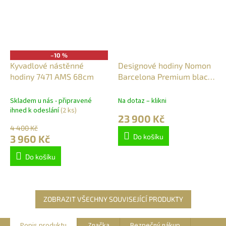
–10 %
Kyvadlové nástěnné
Designové hodiny Nomon
hodiny 7471 AMS 68cm
Barcelona Premium black-
black 81cm
Skladem u nás - připravené
Na dotaz – klikni
ihned k odeslání
(2 ks)
23 900 Kč
4 400 Kč
Do košíku
3 960 Kč
Do košíku
ZOBRAZIT VŠECHNY SOUVISEJÍCÍ PRODUKTY
Popis produktu
Značka
Bezpečný nákup