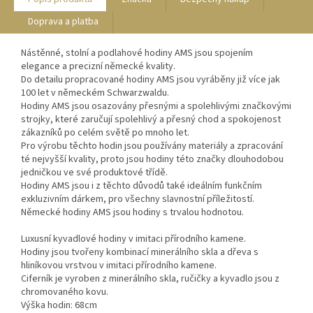
Doprava a platba
Nástěnné, stolní a podlahové hodiny AMS jsou spojením
elegance a precizní německé kvality.
Do detailu propracované hodiny AMS jsou vyráběny již více jak
100 let v německém Schwarzwaldu.
Hodiny AMS jsou osazovány přesnými a spolehlivými značkovými
strojky, které zaručují spolehlivý a přesný chod a spokojenost
zákazníků po celém světě po mnoho let.
Pro výrobu těchto hodin jsou používány materiály a zpracování
té nejvyšší kvality, proto jsou hodiny této značky dlouhodobou
jedničkou ve své produktové třídě.
Hodiny AMS jsou i z těchto důvodů také ideálním funkčním
exkluzivním dárkem, pro všechny slavnostní příležitostí.
Německé hodiny AMS jsou hodiny s trvalou hodnotou.
Luxusní kyvadlové hodiny v imitaci přírodního kamene.
Hodiny jsou tvořeny kombinací minerálního skla a dřeva s
hliníkovou vrstvou v imitaci přírodního kamene.
Ciferník je vyroben z minerálního skla, ručičky a kyvadlo jsou z
chromovaného kovu.
Výška hodin: 68cm