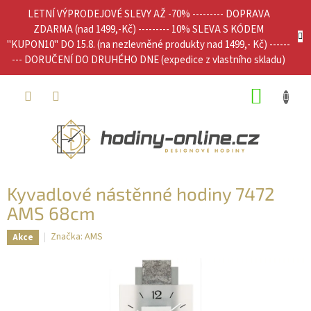
Přejít
LETNÍ VÝPRODEJOVÉ SLEVY AŽ -70% --------- DOPRAVA
na
ZDARMA (nad 1499,-Kč) --------- 10% SLEVA S KÓDEM
obsah
"KUPON10" DO 15.8. (na nezlevněné produkty nad 1499,- Kč) ------
--- DORUČENÍ DO DRUHÉHO DNE (expedice z vlastního skladu)
NÁKUP
KOŠÍK
Kyvadlové nástěnné hodiny 7472
AMS 68cm
Značka:
AMS
Akce