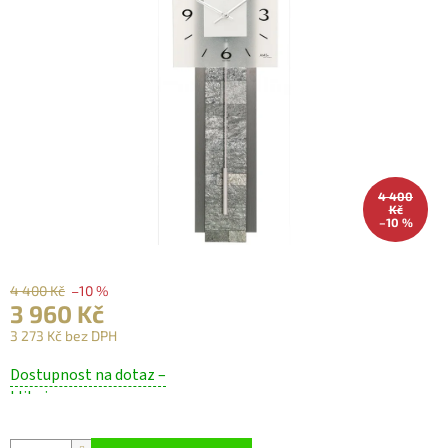
4 400
Kč
–10 %
4 400 Kč
–10 %
3 960 Kč
3 273 Kč bez DPH
Měrná
Dostupnost na dotaz –
cena:
klikni