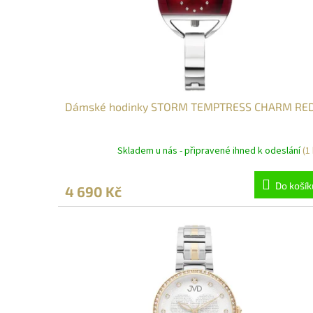
o
d
u
k
t
ů
Dámské hodinky STORM TEMPTRESS CHARM RE
Skladem u nás - připravené ihned k odeslání
(1
Do košík
4 690 Kč