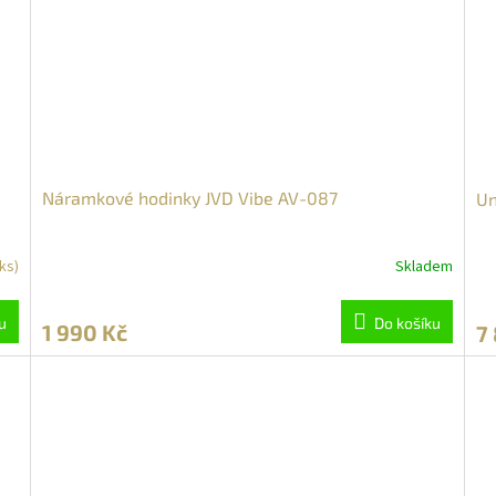
Náramkové hodinky JVD Vibe AV-087
Un
 ks)
Skladem
u
Do košíku
1 990 Kč
7