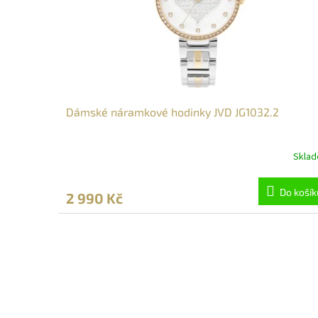
Dámské náramkové hodinky JVD JG1032.2
Skla
Do košík
2 990 Kč