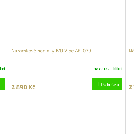
Náramkové hodinky JVD Vibe AE-079
Ná
kni
Na dotaz – klikni
u
Do košíku
2 890 Kč
2