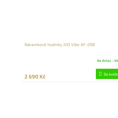
Náramkové hodinky JVD Vibe AF-098
Na dotaz – kli
Do košík
2 690 Kč