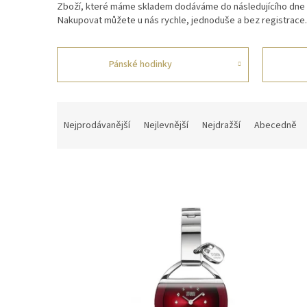
Zboží, které máme skladem dodáváme do následujícího dne
Nakupovat můžete u nás rychle, jednoduše a bez registrace.
Pánské hodinky
Ř
a
Nejprodávanější
Nejlevnější
Nejdražší
Abecedně
z
e
n
í
p
V
r
ý
o
p
d
i
u
s
k
p
t
r
ů