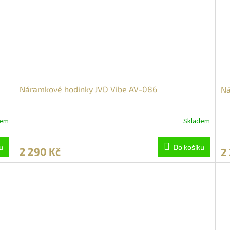
Náramkové hodinky JVD Vibe AV-086
Ná
dem
Skladem
u
Do košíku
2 290 Kč
2