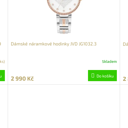
D
Dámské náramkové hodinky JVD JG1032.3
Dá
 ks)
Skladem
u
Do košíku
2 990 Kč
2