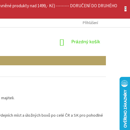
evněné produkty nad 1499,- Kč) --------- DORUČENÍ DO DRUHÉHO
JÍCÍ INFO
MOJE OBJEDNÁVKA
Přihlášení
NÁKUPNÍ
Prázdný košík
KOŠÍK
majiteli.
ejních míst a úložných boxů po celé ČR a SK pro pohodlné