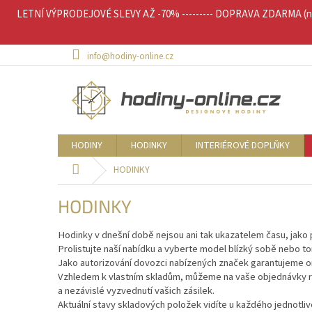
Přejít
LETNÍ VÝPRODEJOVÉ SLEVY AŽ -70% --------- DOPRAVA ZDARMA (nad 
na
obsah
info@hodiny-online.cz
HODINY
HODINKY
INTERIÉROVÉ DOPLŇKY
Domů
HODINKY
HODINKY
Hodinky v dnešní době nejsou ani tak ukazatelem času, jako
Prolistujte naší nabídku a vyberte model blízký sobě nebo 
Jako autorizování dovozci nabízených značek garantujeme ori
Vzhledem k vlastním skladům, můžeme na vaše objednávky re
a nezávislé vyzvednutí vašich zásilek.
Aktuální stavy skladových položek vidíte u každého jednotli