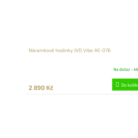
Náramkové hodinky JVD Vibe AE-076
Na dotaz – kli
Do košík
2 890 Kč