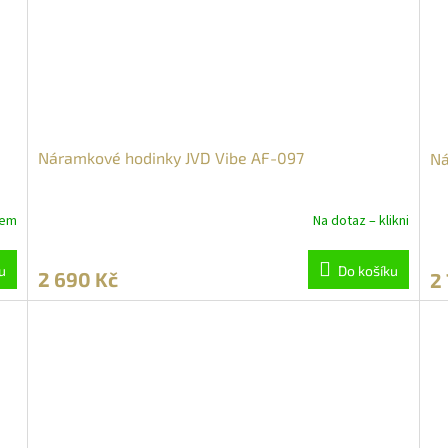
Náramkové hodinky JVD Vibe AF-097
Ná
dem
Na dotaz – klikni
u
Do košíku
2 690 Kč
2