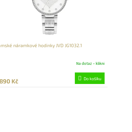
mské náramkové hodinky JVD JG1032.1
Na dotaz – klikni
Do košíku
 890 Kč