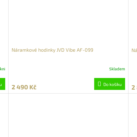
Náramkové hodinky JVD Vibe AF-099
Ná
kni
Skladem
u
Do košíku
2 490 Kč
2