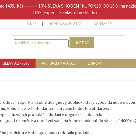
1499,-Kč) --------- 10% SLEVA S KÓDEM "KUPON10" DO 15.8. (na nezl
DNE (expedice z vlastního skladu)
O NÁS
DOPRAVA A PLATBA
KONTAKTY
DOPLŇU
HLEDAT
SLEVY AŽ -70%
AKTUALITY A AKCE
ZNAČKY
 především šperk a osobní designový doplněk, který vypovídá něco o svém 
tomu, koho chcete tímto dárkem s trvalou hodnotou obdarovat.
ginalitu všech produktů a dodání v originálních obalech.
agovat okamžitě a doručení vám můžeme nabídnout do více jak 14000+ výd
vého produktu v Katalogu eshopu i detailu produktu.