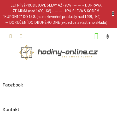
Přejít
LETNÍ VÝPRODEJOVÉ SLEVY AŽ -70% --------- DOPRAVA
na
ZDARMA (nad 1499,-Kč) --------- 10% SLEVA S KÓDEM
obsah
"KUPON10" DO 15.8. (na nezlevněné produkty nad 1499,- Kč) ------
--- DORUČENÍ DO DRUHÉHO DNE (expedice z vlastního skladu)
NÁKUP
KOŠÍK
Z
á
p
a
Facebook
t
í
Kontakt