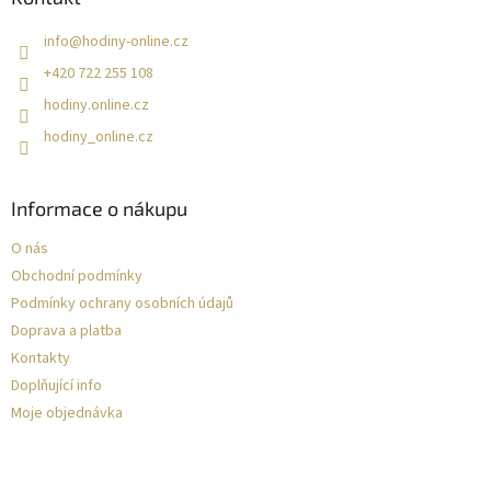
k
y
info
@
hodiny-online.cz
v
ý
+420 722 255 108
p
hodiny.online.cz
i
s
hodiny_online.cz
u
Informace o nákupu
O nás
Obchodní podmínky
Podmínky ochrany osobních údajů
Doprava a platba
Kontakty
Doplňující info
Moje objednávka