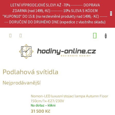
Přejít
LETNÍ VÝPRODEJOVÉ SLEVY AŽ -70% --------- DOPRAVA
na
ZDARMA (nad 1499,-Kč) --------- 10% SLEVA S KÓDEM
obsah
"KUPON10" DO 15.8. (na nezlevněné produkty nad 1499,- Kč) ------
--- DORUČENÍ DO DRUHÉHO DNE (expedice z vlastního skladu)
NÁKUP
KOŠÍK
Podlahová svítidla
Nejprodávanější
Nomon-LED luxusní stojací lampa Autumn Floor
150cm/1x-E27/230V
Na dotaz – klikni
31 500 Kč