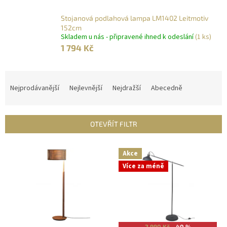
Stojanová podlahová lampa LM1402 Leitmotiv
152cm
Skladem u nás - připravené ihned k odeslání
(1 ks)
1 794 Kč
Ř
a
Nejprodávanější
Nejlevnější
Nejdražší
Abecedně
z
e
n
OTEVŘÍT FILTR
í
p
V
r
Akce
ý
o
Více za méně
p
d
i
u
s
k
p
t
r
ů
o
2 990 Kč
–40 %