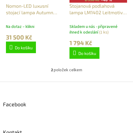
d
Nomon-LED luxusní
Stojanová podlahová
u
stojací lampa Autumn
lampa LM1402 Leitmotiv
k
Floor 150cm/1x-E27/230V
152cm
t
Na dotaz – klikni
Skladem u nás - připravené
ů
ihned k odeslání
(1 ks)
31 500 Kč
1 794 Kč
Do košíku
Do košíku
2
položek celkem
O
v
l
Z
á
á
d
p
a
a
Facebook
c
t
í
í
p
r
v
Kontakt