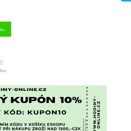
íku
ílet