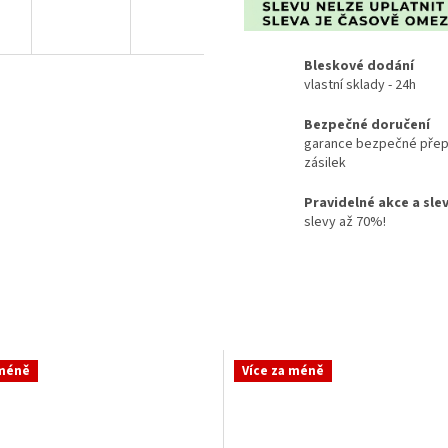
Bleskové dodání
vlastní sklady - 24h
Bezpečné doručení
garance bezpečné přep
zásilek
Pravidelné akce a sle
slevy až 70%!
 méně
Více za méně