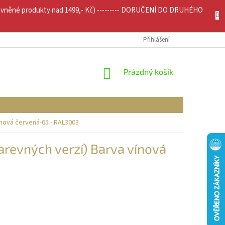
evněné produkty nad 1499,- Kč) --------- DORUČENÍ DO DRUHÉHO
JÍCÍ INFO
MOJE OBJEDNÁVKA
Přihlášení
NÁKUPNÍ
Prázdný košík
KOŠÍK
ínová červená-65 - RAL3003
arevných verzí) Barva vínová