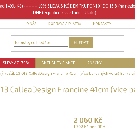
1499,-Kč) --------- 10% SLEVA S KÓDEM "KUPON10" DO 15.8. (na nezl
DNE (expedice z vlastního skladu)
O NÁS
DOPRAVA A PLATBA
KONTAKTY
DOPLŇU
HLEDAT
SLEVY AŽ -70%
AKTUALITY A AKCE
ZNAČKY
ý věšák 13-013 CalleaDesign Francine 41cm (více barevných verzí) Barva v
13 CalleaDesign Francine 41cm (více b
2 060 Kč
1 702 Kč bez DPH
Měrná