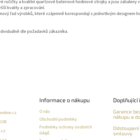
é ručičky a kvalitní quartzové bateriové hodinové strojky a jsou zabaleny 
ší kvality a zpracování.
ignový řad výrobků, které vzájemně korespondují s jednotlivým designem ho
ndividuálně dle požadavků zákazníka.
Informace o nákupu
Doplňující 
O nás
Garance be
online.cz
nákupu a do
Obchodní podmínky
 108
Podmínky ochrany osobních
Odstoupení 
.cz
údajů
smlouvy
e.cz