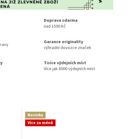
Doprava zdarma
nad 1500 Kč
Garance originality
ravy
výhradní dovozce značek
vy
Tisíce výdejních míst
Více jak 8000 výdejních míst
Novinka
Více za méně