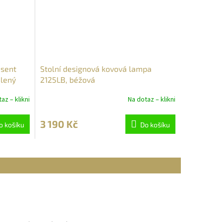
esent
Stolní designová kovová lampa
elený
2125LB, béžová
az – klikni
Na dotaz – klikni
3 190 Kč
o košíku
Do košíku