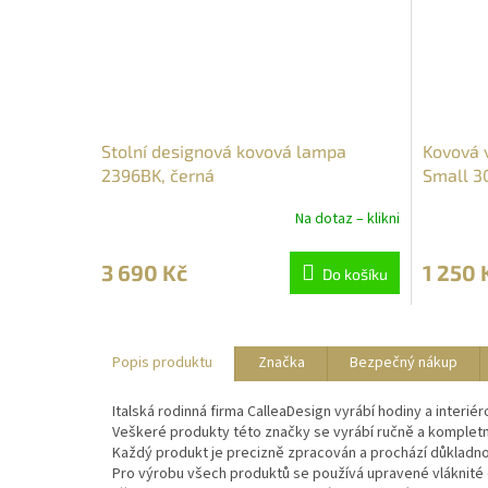
Stolní designová kovová lampa
Kovová 
2396BK, černá
Small 3
Na dotaz – klikni
3 690 Kč
1 250 
Do košíku
Popis produktu
Značka
Bezpečný nákup
Italská rodinná firma CalleaDesign vyrábí hodiny a interiér
Veškeré produkty této značky se vyrábí ručně a kompletně 
Každý produkt je precizně zpracován a prochází důkladno
Pro výrobu všech produktů se používá upravené vláknité d