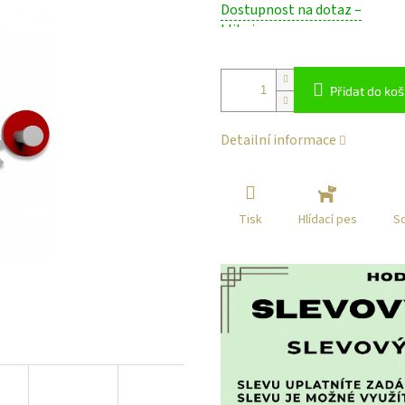
Dostupnost na dotaz –
cena:
klikni
Přidat do koš
Detailní informace
Tisk
Sd
Hlídací pes