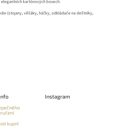
v elegantních kartónových boxech.
din (stojany, věšáky, háčky, odkládače na deštníky,
info
Instagram
zpečného
ručení
od kupní