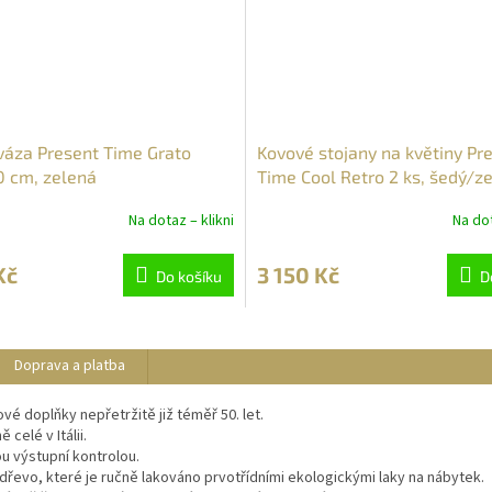
váza Present Time Grato
Kovové stojany na květiny Pr
0 cm, zelená
Time Cool Retro 2 ks, šedý/z
Na dotaz – klikni
Na dot
Kč
3 150 Kč
Do košíku
D
Doprava a platba
ové doplňky nepřetržitě již téměř 50. let.
celé v Itálii.
u výstupní kontrolou.
řevo, které je ručně lakováno prvotřídními ekologickými laky na nábytek.