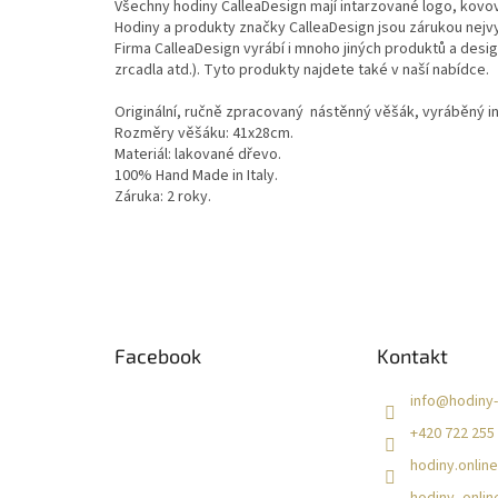
Všechny hodiny CalleaDesign mají intarzované logo, kovov
Hodiny a produkty značky CalleaDesign jsou zárukou nejvyš
Firma CalleaDesign vyrábí i mnoho jiných produktů a des
zrcadla atd.). Tyto produkty najdete také v naší nabídce.
Originální, ručně zpracovaný nástěnný věšák, vyráběný i
Rozměry věšáku: 41x28cm.
Materiál: lakované dřevo.
100% Hand Made in Italy.
Záruka: 2 roky.
Z
á
Facebook
Kontakt
p
a
info
@
hodiny-
t
+420 722 255
í
hodiny.online
hodiny_onlin