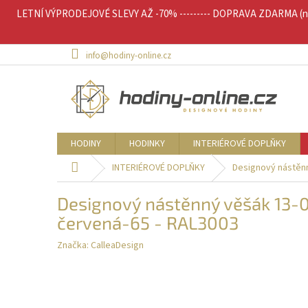
Přejít
LETNÍ VÝPRODEJOVÉ SLEVY AŽ -70% --------- DOPRAVA ZDARMA (nad 
na
obsah
info@hodiny-online.cz
HODINY
HODINKY
INTERIÉROVÉ DOPLŇKY
Domů
INTERIÉROVÉ DOPLŇKY
Designový nástěnn
Designový nástěnný věšák 13-0
červená-65 - RAL3003
Značka:
CalleaDesign