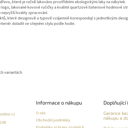
řevo, které je ručně lakováno prvotřídními ekologickými laky na nábytek.
 logo, lakované kovové ručičky a kvalitní quartzové bateriové hodinové str
 nejvyšší kvality zpracování.
duktů, které designově a typově vzájemně korespondují s jednotlivými desi
nteriér doladit ve stejném stylu podle hodin.
h variantách.
Informace o nákupu
Doplňující 
O nás
Garance be
online.cz
nákupu a do
Obchodní podmínky
 108
Podmínky ochrany osobních