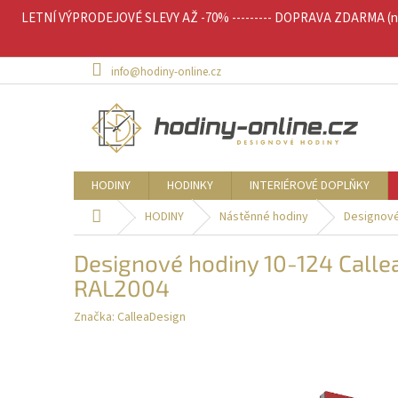
Přejít
LETNÍ VÝPRODEJOVÉ SLEVY AŽ -70% --------- DOPRAVA ZDARMA (nad 
na
obsah
info@hodiny-online.cz
HODINY
HODINKY
INTERIÉROVÉ DOPLŇKY
Domů
HODINY
Nástěnné hodiny
Designové
Designové hodiny 10-124 Calle
RAL2004
Značka:
CalleaDesign