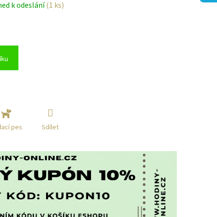
ned k odeslání
(1 ks)
íku
Sdílet
dací pes