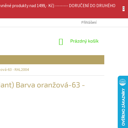
evněné produkty nad 1499,- Kč) --------- DORUČENÍ DO DRUHÉHO
JÍCÍ INFO
MOJE OBJEDNÁVKA
Přihlášení
NÁKUPNÍ
Prázdný košík
KOŠÍK
žová-63 - RAL2004
iant) Barva oranžová-63 -