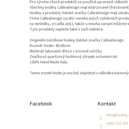
Pro výrobu všech produktů se používá upravené vláknité d
Všechny hodiny CalleaDesign mají intarzované (frézované)
Hodiny a produkty italské značky CalleaDesign mají záruku
Firma CalleaDesign vyrábí i mnoho jiných solitérních pro
na deštníky, zrcadla atd.), takže u mnoha variant můžete i
Tyto produkty najdete také v naší nabídce.
Originální nástěnné hodiny italské značky CalleaDesign.
Rozměr hodin: 45x45cm.
Materiál: lakované dřevo + kovové ručičky.
Značkový quartzový hodinový strojek na baterii AA.
100% Hand Made Italy.
Tento model hodin je možné objednat v několika barevnýc
Z
á
Facebook
Kontakt
p
a
info
@
hodiny-
t
+420 722 255
í