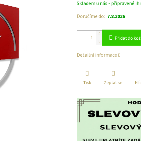
Skladem u nás - připravené ih
cena:
Doručíme do:
7.8.2026
Přidat do koš
Detailní informace
Tisk
Zeptat se
Hlí