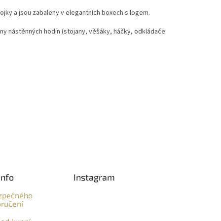
ojky a jsou zabaleny v elegantních boxech s logem.
gny nástěnných hodin (stojany, věšáky, háčky, odkládače
info
Instagram
zpečného
ručení