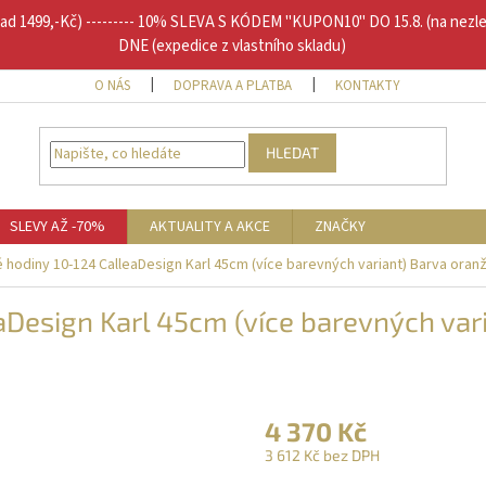
1499,-Kč) --------- 10% SLEVA S KÓDEM "KUPON10" DO 15.8. (na nezl
DNE (expedice z vlastního skladu)
O NÁS
DOPRAVA A PLATBA
KONTAKTY
DOPLŇU
HLEDAT
SLEVY AŽ -70%
AKTUALITY A AKCE
ZNAČKY
 hodiny 10-124 CalleaDesign Karl 45cm (více barevných variant) Barva oran
aDesign Karl 45cm (více barevných var
4 370 Kč
3 612 Kč bez DPH
Měrná