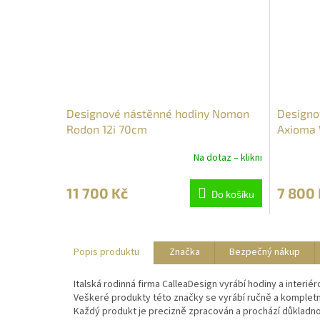
Designové nástěnné hodiny Nomon
Designo
Rodon 12i 70cm
Axioma 
Na dotaz – klikni
11 700 Kč
7 800 
Do košíku
Popis produktu
Značka
Bezpečný nákup
Italská rodinná firma CalleaDesign vyrábí hodiny a interiér
Veškeré produkty této značky se vyrábí ručně a kompletně 
Každý produkt je precizně zpracován a prochází důkladno