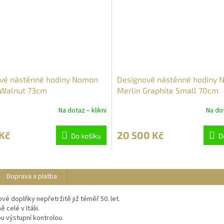
vé nástěnné hodiny Nomon
Designové nástěnné hodiny
Walnut 73cm
Merlin Graphite Small 70cm
Na dotaz – klikni
Na dot
Kč
20 500 Kč
Do košíku
D
Doprava a platba
ové doplňky nepřetržitě již téměř 50. let.
celé v Itálii.
u výstupní kontrolou.