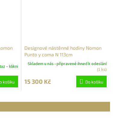
 Nomon
Designové nástěnné hodiny Nomon
Punto y coma N 113cm
Skladem u nás - připravené ihned k odeslání
az – klikni
(1 ks)
15 300 Kč
o košíku
Do košíku