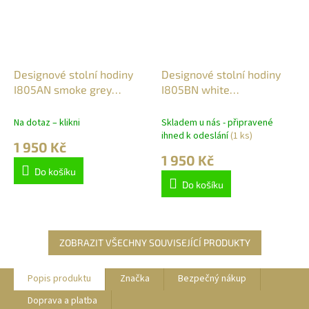
Designové stolní hodiny
Designové stolní hodiny
I805AN smoke grey
I805BN white
IncantesimoDesign 20cm
IncantesimoDesign 20cm
Na dotaz – klikni
Skladem u nás - připravené
ihned k odeslání
(1 ks)
1 950 Kč
1 950 Kč
Do košíku
Do košíku
ZOBRAZIT VŠECHNY SOUVISEJÍCÍ PRODUKTY
Popis produktu
Značka
Bezpečný nákup
Doprava a platba