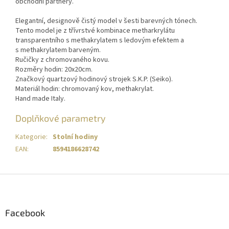
obchodní partnery.
Elegantní, designově čistý model v šesti barevných tónech.
Tento model je z třívrstvé kombinace metharkrylátu
transparentního s methakrylatem s ledovým efektem a
s methakrylatem barveným.
Ručičky z chromovaného kovu.
Rozměry hodin: 20x20cm.
Značkový quartzový hodinový strojek S.K.P. (Seiko).
Materiál hodin: chromovaný kov, methakrylat.
Hand made Italy.
Doplňkové parametry
Kategorie
:
Stolní hodiny
EAN
:
8594186628742
Z
á
p
a
Facebook
t