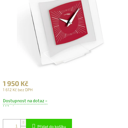
1 950 Kč
1 612 Kč bez DPH
Měrná
Dostupnost na dotaz –
cena:
klikni
Přidat do košíku