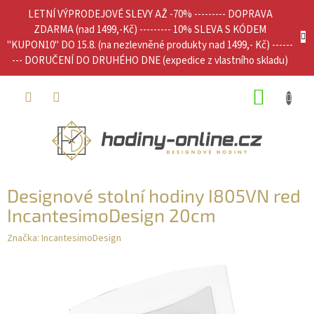
Přejít
LETNÍ VÝPRODEJOVÉ SLEVY AŽ -70% --------- DOPRAVA
na
ZDARMA (nad 1499,-Kč) --------- 10% SLEVA S KÓDEM
obsah
"KUPON10" DO 15.8. (na nezlevněné produkty nad 1499,- Kč) ------
--- DORUČENÍ DO DRUHÉHO DNE (expedice z vlastního skladu)
NÁKUP
KOŠÍK
Designové stolní hodiny I805VN red
IncantesimoDesign 20cm
Značka:
IncantesimoDesign