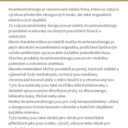
IncantesimoDesign je renomovaná italská firma, která se zabývá
výrobou především designových hodin, ale také originálních
interiérových doplňků.
Za svůj nezaměnitelný design jsou produkty IncantesimoDesign
pravidelně oceňovány na různých prestižních fórech a
veletrzích.
Hlavní charakteristikou produktů značky IncantesimoDesign je
jejich absolutní nezaměnitelná originalita, podtržená špičkovým
ručním uměleckým zpracováním každého jednotlivého kusu.
Všechny produkty IncantesimoDesign jsou proto chráněny
patentem a ochrannou známkou.
Hlavním materiálem těchto produktů je pevný, barevně stabilní a
výjimečně čistý methakrylat, na který jsou nanášeny
chromované kovové pláty v mikro tloušťce a chromovaný kov.
Tyto dva materiály jsou také nezřídka dále kombinovány s
detailně opracovanými dřevěnými prvky ze dřeva wenge,
běleného buku, třešně nebo aloe.
Hodiny IncantesimoDesign jsou pro svůj nenapodobitelný vzhled
a designovou čistotu luxusním oživením a funkčním doplňkem
každého interiéru.
Tyto hodiny jsou také ideální jako dárek pro mimořádné
příležitosti jako jsou svatby, výročí, vánoce nebo dárek pro