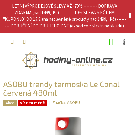
Přejít
LETNÍ VÝPRODEJOVÉ SLEVY AŽ -70% --------- DOPRAVA
na
ZDARMA (nad 1499,-Kč) --------- 10% SLEVA S KÓDEM
obsah
"KUPON10" DO 15.8. (na nezlevněné produkty nad 1499,- Kč) ------
--- DORUČENÍ DO DRUHÉHO DNE (expedice z vlastního skladu)
NÁKUP
KOŠÍK
ASOBU trendy termoska Le Canal
červená 480ml
Značka:
ASOBU
Akce
Více za méně