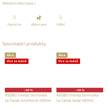
Detailní informace
Zeptat se
Sdílet
Hlídací pes
Související produkty
Akce
Akce
Více za méně
Více za méně
–40 %
–40 %
ASOBU trendy termoska
ASOBU trendy termoska
Le Canal limetková 480ml
Le Canal šedá 480ml