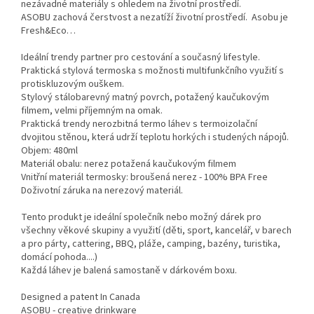
nezávadné materiály s ohledem na životní prostředí.
ASOBU zachová čerstvost a nezatíží životní prostředí. Asobu je
Fresh&Eco…
Ideální trendy partner pro cestování a současný lifestyle.
​Praktická stylová termoska s možnosti multifunkčního využití s
protiskluzovým ouškem.
Stylový stálobarevný matný povrch, potažený kaučukovým
filmem, velmi příjemným na omak.
Praktická trendy nerozbitná termo láhev s termoizolační
dvojitou stěnou, která udrží teplotu horkých i studených nápojů.
Objem: 480ml
​Materiál obalu: nerez potažená kaučukovým filmem
​Vnitřní materiál termosky: broušená nerez - 100% BPA Free
​Doživotní záruka na nerezový materiál.
Tento produkt je ideální společník nebo možný dárek pro
všechny věkové skupiny a využití (děti, sport, kancelář, v barech
a pro párty, cattering, BBQ, pláže, camping, bazény, turistika,
domácí pohoda....)
Každá láhev je balená samostaně v dárkovém boxu.
Designed a patent In Canada
ASOBU - creative drinkware