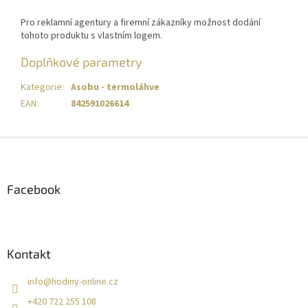
Pro reklamní agentury a firemní zákazníky možnost dodání
tohoto produktu s vlastním logem.
Doplňkové parametry
Kategorie
:
Asobu - termoláhve
EAN
:
842591026614
Z
á
p
a
Facebook
t
í
Kontakt
info
@
hodiny-online.cz
+420 722 255 108