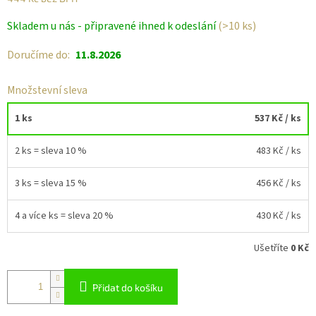
Měrná
Skladem u nás - připravené ihned k odeslání
(>10 ks)
cena:
Doručíme do:
11.8.2026
Množstevní sleva
1 ks
537 Kč
/ ks
2 ks = sleva 10 %
483 Kč
/ ks
3 ks = sleva 15 %
456 Kč
/ ks
4 a více ks = sleva 20 %
430 Kč
/ ks
Ušetříte
0 Kč
Přidat do košíku