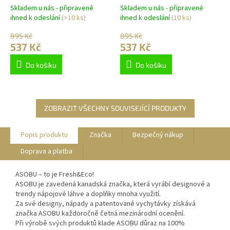
Skladem u nás - připravené
Skladem u nás - připravené
ihned k odeslání
(>10 ks)
ihned k odeslání
(10 ks)
895 Kč
895 Kč
537 Kč
537 Kč
Do košíku
Do košíku
ZOBRAZIT VŠECHNY SOUVISEJÍCÍ PRODUKTY
Popis produktu
Značka
Bezpečný nákup
Doprava a platba
ASOBU – to je Fresh&Eco!
ASOBU je zavedená kanadská značka, která vyrábí designové a
trendy nápojové láhve a doplňky mnoha využití.
Za své designy, nápady a patentované vychytávky získává
značka ASOBU každoročně četná mezinárodní ocenění.
Při výrobě svých produktů klade ASOBU důraz na 100%