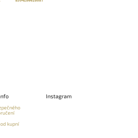
:
8594186628087
info
Instagram
zpečného
ručení
od kupní