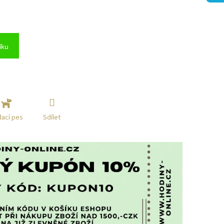
íku
Sdílet
dací pes