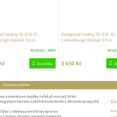
vé hodiny 10-032-11
Designové hodiny 10-032-65
esign Dalilah 37cm
CalleaDesign Dalilah 37cm
Na dotaz – klikni
Na dot
Kč
3 450 Kč
Do košíku
D
Doprava a platba
ny a interiérové doplňky ručně již více než 50 let.
Do
kologickými barvami a pečlivě kontrolován s důrazem na nejvyšší
Kat
učičky s odolnou povrchovou úpravou.
s s tichým chodem, napájený baterií AA.