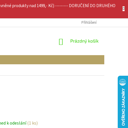
evněné produkty nad 1499,- Kč) --------- DORUČENÍ DO DRUHÉHO
JÍCÍ INFO
MOJE OBJEDNÁVKA
Přihlášení
NÁKUPNÍ
Prázdný košík
KOŠÍK
ned k odeslání
(1 ks)