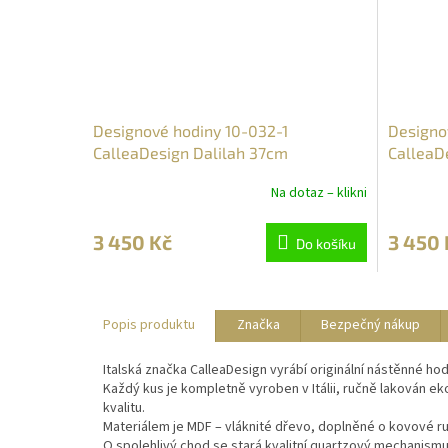
Designové hodiny 10-032-1
Designo
CalleaDesign Dalilah 37cm
CalleaD
Na dotaz – klikni
3 450 Kč
3 450 
Do košíku
Popis produktu
Značka
Bezpečný nákup
Italská značka CalleaDesign vyrábí originální nástěnné hodi
Každý kus je kompletně vyroben v Itálii, ručně lakován e
kvalitu.
Materiálem je MDF – vláknité dřevo, doplněné o kovové r
O spolehlivý chod se stará kvalitní quartzový mechanismu