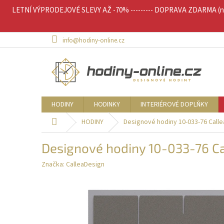
Přejít
LETNÍ VÝPRODEJOVÉ SLEVY AŽ -70% --------- DOPRAVA ZDARMA (nad 
na
obsah
info@hodiny-online.cz
HODINY
HODINKY
INTERIÉROVÉ DOPLŇKY
Domů
HODINY
Designové hodiny 10-033-76 Calle
Designové hodiny 10-033-76 Ca
Značka:
CalleaDesign