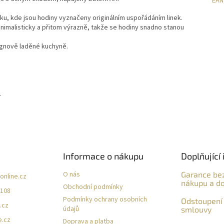
EAN
ku, kde jsou hodiny vyznačeny originálním uspořádáním linek.
nimalisticky a přitom výrazně, takže se hodiny snadno stanou
ignově laděné kuchyně.
.
Informace o nákupu
Doplňující 
O nás
Garance be
online.cz
nákupu a do
Obchodní podmínky
 108
Podmínky ochrany osobních
Odstoupení 
.cz
údajů
smlouvy
e.cz
Doprava a platba