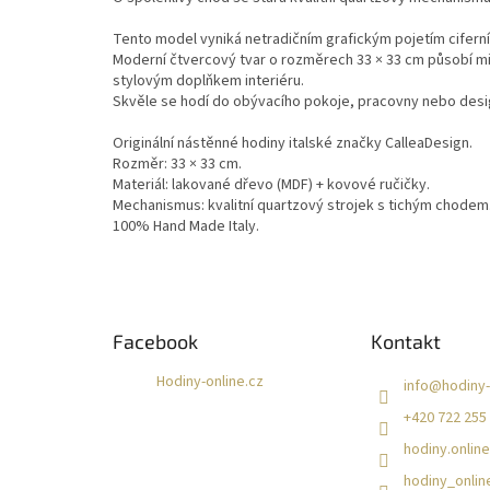
Tento model vyniká netradičním grafickým pojetím ciferní
Moderní čtvercový tvar o rozměrech 33 × 33 cm působí mi
stylovým doplňkem interiéru.
Skvěle se hodí do obývacího pokoje, pracovny nebo des
Originální nástěnné hodiny italské značky CalleaDesign.
Rozměr: 33 × 33 cm.
Materiál: lakované dřevo (MDF) + kovové ručičky.
Mechanismus: kvalitní quartzový strojek s tichým chodem
100% Hand Made Italy.
Z
á
Facebook
Kontakt
p
a
Hodiny-online.cz
info
@
hodiny-
t
+420 722 255
í
hodiny.online
hodiny_onlin