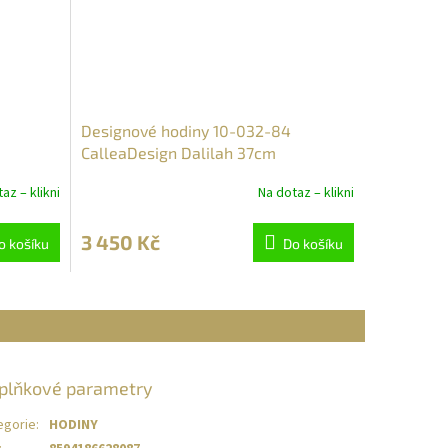
Designové hodiny 10-032-84
CalleaDesign Dalilah 37cm
az – klikni
Na dotaz – klikni
3 450 Kč
o košíku
Do košíku
plňkové parametry
egorie
:
HODINY