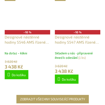
–10 %
–10 %
Designové nástěnné
Designové nástěnné
hodiny 5546 AMS řízené
hodiny 5547 AMS řízené
rádiovým signálem 34cm
rádiovým signálem 34cm
Na dotaz – klikni
Skladem u nás - připravené
ihned k odeslání
(1 ks)
3 820 Kč
3 438 Kč
3 820 Kč
3 438 Kč
Do košíku
Do košíku
ZOBRAZIT VŠECHNY SOUVISEJÍCÍ PRODUKTY