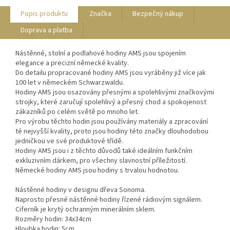
Popis produktu
Značka
Bezpečný nákup
Doprava a platba
Nástěnné, stolní a podlahové hodiny AMS jsou spojením
elegance a precizní německé kvality.
Do detailu propracované hodiny AMS jsou vyráběny již více jak
100 let v německém Schwarzwaldu.
Hodiny AMS jsou osazovány přesnými a spolehlivými značkovými
strojky, které zaručují spolehlivý a přesný chod a spokojenost
zákazníků po celém světě po mnoho let.
Pro výrobu těchto hodin jsou používány materiály a zpracování
té nejvyšší kvality, proto jsou hodiny této značky dlouhodobou
jedničkou ve své produktové třídě.
Hodiny AMS jsou i z těchto důvodů také ideálním funkčním
exkluzivním dárkem, pro všechny slavnostní příležitostí.
Německé hodiny AMS jsou hodiny s trvalou hodnotou.
Nástěnné hodiny v designu dřeva Sonoma.
Naprosto přesné nástěnné hodiny řízené rádiovým signálem.
Ciferník je krytý ochranným minerálním sklem.
Rozměry hodin: 34x34cm
Hloubka hodin: 5cm