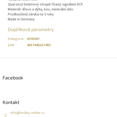
Quarzový bateriový strojek řízený signálem DCF.
Materiál: dřevo a dýha, kov, minerální sklo.
Prodloužená záruka na 3 roky.
Made in Germany
Doplňkové parametry
Kategorie
:
HODINY
EAN
:
4037445157453
Z
á
p
a
Facebook
t
í
Kontakt
info
@
hodiny-online.cz