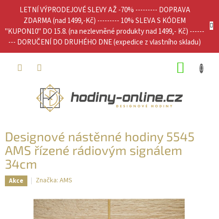
Přejít
LETNÍ VÝPRODEJOVÉ SLEVY AŽ -70% --------- DOPRAVA
na
ZDARMA (nad 1499,-Kč) --------- 10% SLEVA S KÓDEM
obsah
"KUPON10" DO 15.8. (na nezlevněné produkty nad 1499,- Kč) ------
--- DORUČENÍ DO DRUHÉHO DNE (expedice z vlastního skladu)
NÁKUP
KOŠÍK
Designové nástěnné hodiny 5545
AMS řízené rádiovým signálem
34cm
Značka:
AMS
Akce