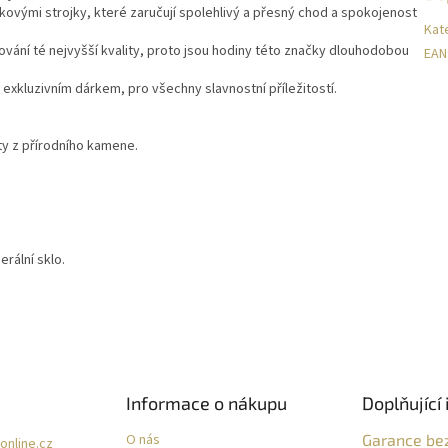
ovými strojky, které zaručují spolehlivý a přesný chod a spokojenost
Kat
ování té nejvyšší kvality, proto jsou hodiny této značky dlouhodobou
EAN
exkluzivním dárkem, pro všechny slavnostní příležitostí.
y z přírodního kamene.
rální sklo.
Informace o nákupu
Doplňující 
O nás
Garance be
online.cz