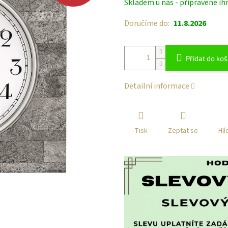
Skladem u nás - připravené ih
cena:
Doručíme do:
11.8.2026
Přidat do koš
Detailní informace
Tisk
Zeptat se
Hlí