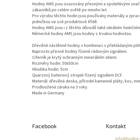
Hodiny AMS jsou osazovány přesnými a spolehlivými značk
zákazníků po celém světě po mnoho let.
Pro výrobu těchto hodin jsou používány materiály a zprac
jedničkou ve své produktové třídě.
Hodiny AMS jsou i z těchto důvodů také ideálním funkčním 
Německé hodiny AMS jsou hodiny s trvalou hodnotou.
Dřevěné nástěnné hodiny v kombinaci s překládanými plát
Naprosto přesné hodiny řízené rádiovým signálem.
Ciferník je krytý ochranným minerálním sklem.
Rozměry hodin: 50x50cm
Hloubka hodin: 5cm
Quarzový bateriový strojek řízený signálem DCF.
Materiál: dřevěná deska, přírodní kamenné pláty, kov, mine
Prodloužená záruka na 3 roky.
Made in Germany
Z
á
Facebook
Kontakt
p
a
info
@
hodiny-