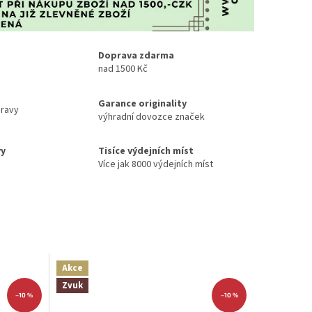
Doprava zdarma
nad 1500 Kč
Garance originality
ravy
výhradní dovozce značek
vy
Tisíce výdejních míst
Více jak 8000 výdejních míst
Akce
Zvuk
–10 %
–10 %