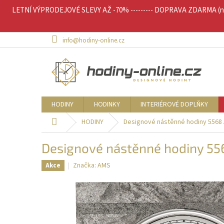
Přejít
LETNÍ VÝPRODEJOVÉ SLEVY AŽ -70% --------- DOPRAVA ZDARMA (nad 
na
obsah
info@hodiny-online.cz
HODINY
HODINKY
INTERIÉROVÉ DOPLŇKY
Domů
HODINY
Designové nástěnné hodiny 5568
Designové nástěnné hodiny 55
Značka:
AMS
Akce