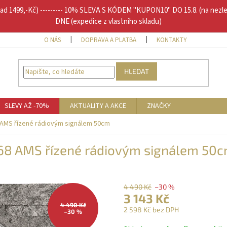
1499,-Kč) --------- 10% SLEVA S KÓDEM "KUPON10" DO 15.8. (na nezl
DNE (expedice z vlastního skladu)
O NÁS
DOPRAVA A PLATBA
KONTAKTY
DOPLŇU
HLEDAT
SLEVY AŽ -70%
AKTUALITY A AKCE
ZNAČKY
 AMS řízené rádiovým signálem 50cm
68 AMS řízené rádiovým signálem 50
4 490 Kč
–30 %
3 143 Kč
4 490 Kč
2 598 Kč bez DPH
–30 %
Měrná