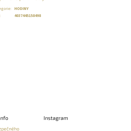
egorie
:
HODINY
:
4037445158498
info
Instagram
zpečného