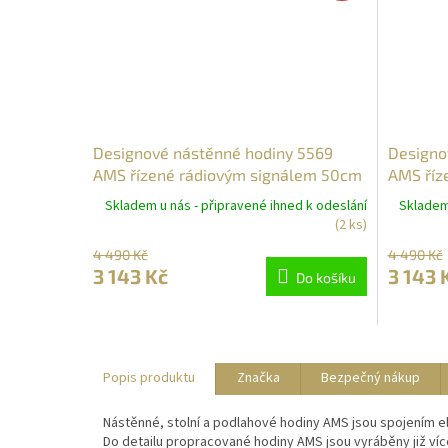
Designové nástěnné hodiny 5569
Designo
AMS řízené rádiovým signálem 50cm
AMS říz
Skladem u nás - připravené ihned k odeslání
Skladem 
(2 ks)
4 490 Kč
4 490 Kč
3 143 Kč
3 143 
Do košíku
Popis produktu
Značka
Bezpečný nákup
Nástěnné, stolní a podlahové hodiny AMS jsou spojením e
Do detailu propracované hodiny AMS jsou vyráběny již ví