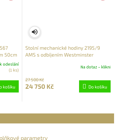
5567
Stolní mechanické hodiny 2195/9
em 50cm
AMS s odbíjením Westminster
k odeslání
Na dotaz – klikni
(1 ks)
27 500 Kč
24 750 Kč
o košíku
Do košíku
plňkové parametry