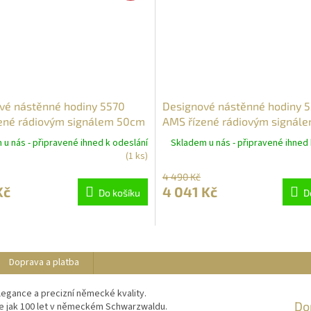
vé nástěnné hodiny 5570
Designové nástěnné hodiny 
ené rádiovým signálem 50cm
AMS řízené rádiovým signál
u nás - připravené ihned k odeslání
Skladem u nás - připravené ihned 
(1 ks)
4 490 Kč
Kč
4 041 Kč
Do košíku
D
Doprava a platba
legance a precizní německé kvality.
Do
ce jak 100 let v německém Schwarzwaldu.