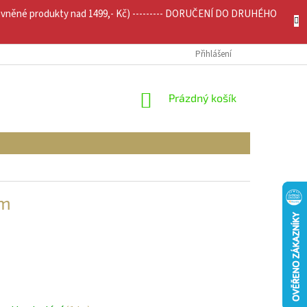
evněné produkty nad 1499,- Kč) --------- DORUČENÍ DO DRUHÉHO
JÍCÍ INFO
MOJE OBJEDNÁVKA
Přihlášení
NÁKUPNÍ
Prázdný košík
KOŠÍK
cm