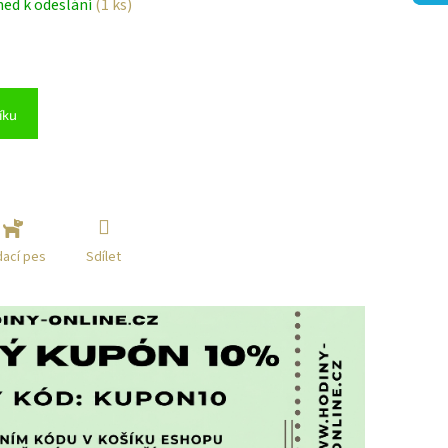
ned k odeslání
(1 ks)
íku
Sdílet
dací pes