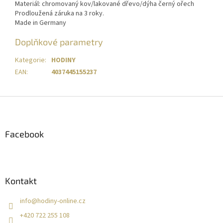
Materiál: chromovaný kov/lakované dřevo/dýha černý ořech
Prodloužená záruka na 3 roky.
Made in Germany
Doplňkové parametry
Kategorie
:
HODINY
EAN
:
4037445155237
Z
á
p
a
Facebook
t
í
Kontakt
info
@
hodiny-online.cz
+420 722 255 108