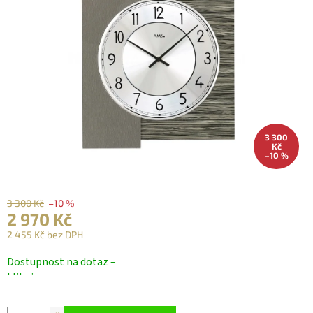
3 300
Kč
–10 %
3 300 Kč
–10 %
2 970 Kč
2 455 Kč bez DPH
Měrná
Dostupnost na dotaz –
cena:
klikni