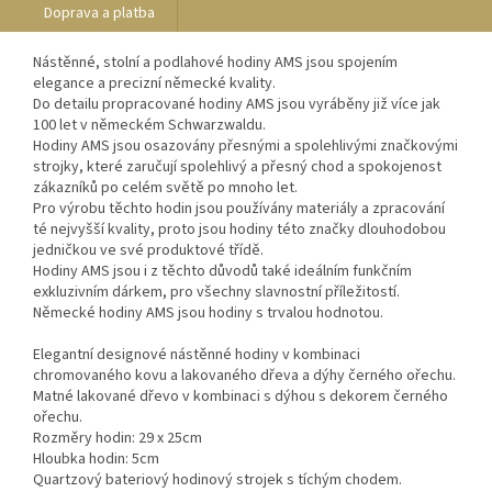
Doprava a platba
Nástěnné, stolní a podlahové hodiny AMS jsou spojením
elegance a precizní německé kvality.
Do detailu propracované hodiny AMS jsou vyráběny již více jak
100 let v německém Schwarzwaldu.
Hodiny AMS jsou osazovány přesnými a spolehlivými značkovými
strojky, které zaručují spolehlivý a přesný chod a spokojenost
zákazníků po celém světě po mnoho let.
Pro výrobu těchto hodin jsou používány materiály a zpracování
té nejvyšší kvality, proto jsou hodiny této značky dlouhodobou
jedničkou ve své produktové třídě.
Hodiny AMS jsou i z těchto důvodů také ideálním funkčním
exkluzivním dárkem, pro všechny slavnostní příležitostí.
Německé hodiny AMS jsou hodiny s trvalou hodnotou.
Elegantní designové nástěnné hodiny v kombinaci
chromovaného kovu a lakovaného dřeva a dýhy černého ořechu.
Matné lakované dřevo v kombinaci s dýhou s dekorem černého
ořechu.
Rozměry hodin: 29 x 25cm
Hloubka hodin: 5cm
Quartzový bateriový hodinový strojek s tíchým chodem.