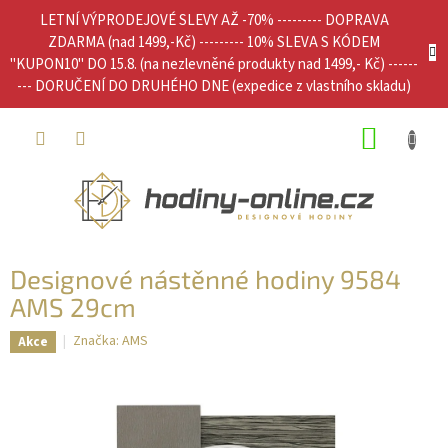
Přejít
LETNÍ VÝPRODEJOVÉ SLEVY AŽ -70% --------- DOPRAVA
na
ZDARMA (nad 1499,-Kč) --------- 10% SLEVA S KÓDEM
obsah
"KUPON10" DO 15.8. (na nezlevněné produkty nad 1499,- Kč) ------
--- DORUČENÍ DO DRUHÉHO DNE (expedice z vlastního skladu)
NÁKUP
KOŠÍK
Designové nástěnné hodiny 9584
AMS 29cm
Značka:
AMS
Akce