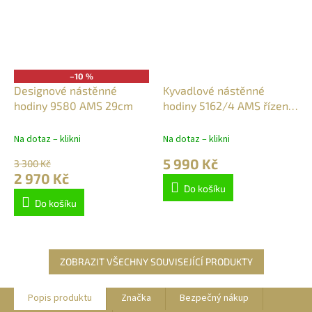
–10 %
Designové nástěnné
Kyvadlové nástěnné
hodiny 9580 AMS 29cm
hodiny 5162/4 AMS řízené
rádiovým signálem,
dubové
Na dotaz – klikni
Na dotaz – klikni
5 990 Kč
3 300 Kč
2 970 Kč
Do košíku
Do košíku
ZOBRAZIT VŠECHNY SOUVISEJÍCÍ PRODUKTY
Popis produktu
Značka
Bezpečný nákup