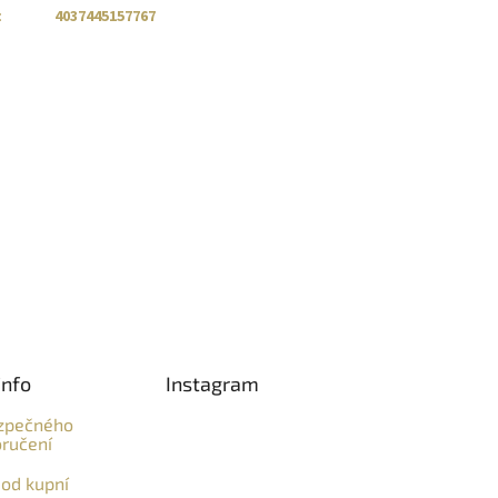
:
4037445157767
info
Instagram
zpečného
ručení
od kupní