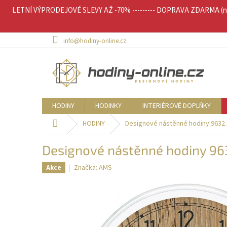
Přejít
LETNÍ VÝPRODEJOVÉ SLEVY AŽ -70% --------- DOPRAVA ZDARMA (nad 
na
obsah
info@hodiny-online.cz
HODINY
HODINKY
INTERIÉROVÉ DOPLŇKY
Domů
HODINY
Designové nástěnné hodiny 9632
Designové nástěnné hodiny 9
Značka:
AMS
Akce