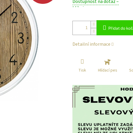
Dostupnost na dotaz –
cena:
klikni
Přidat do koš
Detailní informace
Tisk
Sd
Hlídací pes