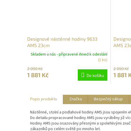
Designové nástěnné hodiny 9633
Designo
AMS 23cm
AMS 23
Skladem u nás - připravené ihned k odeslání
(1 ks)
2 090 Kč
2 090 Kč
1 881 Kč
1 881 
Do košíku
Popis produktu
Značka
Bezpečný nákup
Nástěnné, stolní a podlahové hodiny AMS jsou spojením e
Do detailu propracované hodiny AMS jsou vyráběny již ví
Hodiny AMS jsou osazovány přesnými a spolehlivými značk
zákazníků po celém světě po mnoho let.