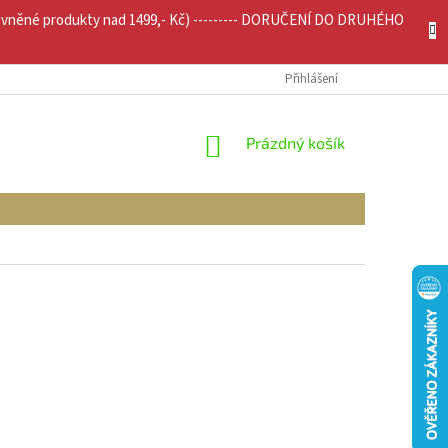
evněné produkty nad 1499,- Kč) --------- DORUČENÍ DO DRUHÉHO
JÍCÍ INFO
MOJE OBJEDNÁVKA
Přihlášení
NÁKUPNÍ
Prázdný košík
KOŠÍK