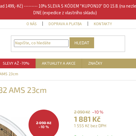
1499,-Kč) --------- 10% SLEVA S KÓDEM "KUPON10" DO 15.8. (na nezl
DNE (expedice z vlastního skladu)
O NÁS
DOPRAVA A PLATBA
KONTAKTY
DOPLŇU
HLEDAT
SLEVY AŽ -70%
AKTUALITY A AKCE
ZNAČKY
 AMS 23cm
632 AMS 23cm
2 090 Kč
–10 %
1 881 Kč
2 090 Kč
1 555 Kč bez DPH
–10 %
Měrná