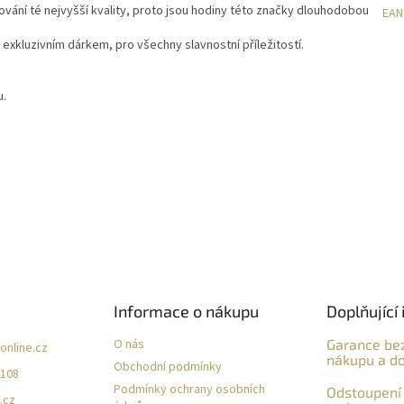
ování té nejvyšší kvality, proto jsou hodiny této značky dlouhodobou
EAN
exkluzivním dárkem, pro všechny slavnostní příležitostí.
u.
Informace o nákupu
Doplňující 
O nás
Garance be
online.cz
nákupu a do
Obchodní podmínky
 108
Podmínky ochrany osobních
Odstoupení 
.cz