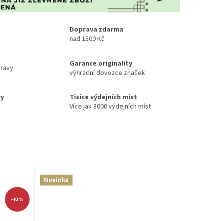
Doprava zdarma
nad 1500 Kč
Garance originality
ravy
výhradní dovozce značek
vy
Tisíce výdejních míst
Více jak 8000 výdejních míst
Novinka
–10 %