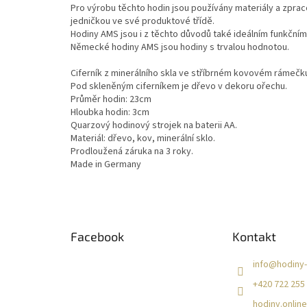
Pro výrobu těchto hodin jsou používány materiály a zprac
jedničkou ve své produktové třídě.
Hodiny AMS jsou i z těchto důvodů také ideálním funkčním 
Německé hodiny AMS jsou hodiny s trvalou hodnotou.
Ciferník z minerálního skla ve stříbrném kovovém rámečk
Pod skleněným ciferníkem je dřevo v dekoru ořechu.
Průměr hodin: 23cm
Hloubka hodin: 3cm
Quarzový hodinový strojek na baterii AA.
Materiál: dřevo, kov, minerální sklo.
Prodloužená záruka na 3 roky.
Made in Germany
Z
á
Facebook
Kontakt
p
a
info
@
hodiny-
t
+420 722 255
í
hodiny.online