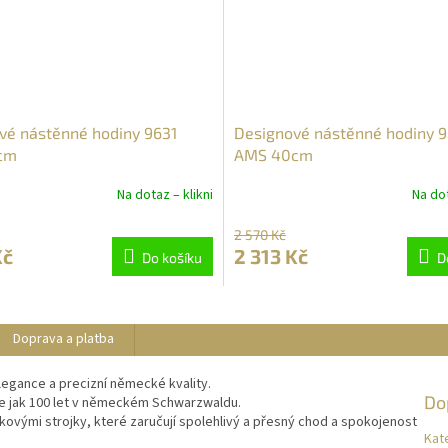
vé nástěnné hodiny 9631
Designové nástěnné hodiny 
cm
AMS 40cm
Na dotaz – klikni
Na dot
2 570 Kč
Kč
2 313 Kč
Do košíku
D
Doprava a platba
legance a precizní německé kvality.
Do
ce jak 100 let v německém Schwarzwaldu.
ovými strojky, které zaručují spolehlivý a přesný chod a spokojenost
Kat