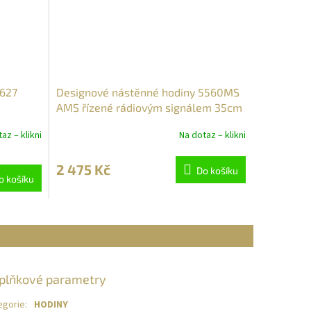
9627
Designové nástěnné hodiny 5560MS
AMS řízené rádiovým signálem 35cm
az – klikni
Na dotaz – klikni
2 475 Kč
Do košíku
o košíku
plňkové parametry
egorie
:
HODINY