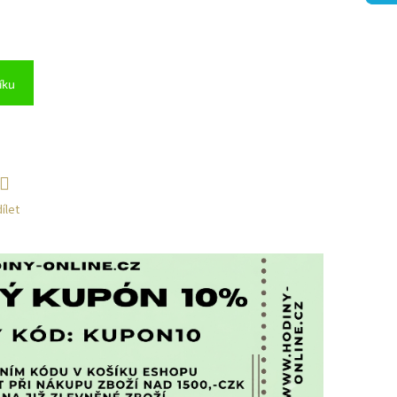
íku
ílet