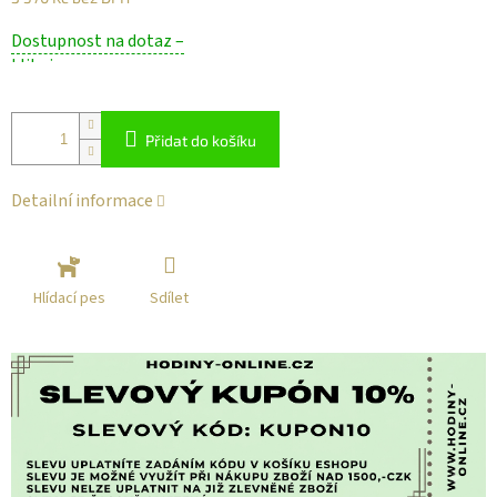
Měrná
Dostupnost na dotaz –
cena:
klikni
Přidat do košíku
Detailní informace
Sdílet
Hlídací pes