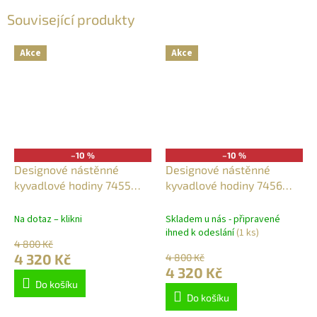
Související produkty
Akce
Akce
–10 %
–10 %
Designové nástěnné
Designové nástěnné
kyvadlové hodiny 7455
kyvadlové hodiny 7456
AMS 67cm
AMS 67cm
Na dotaz – klikni
Skladem u nás - připravené
ihned k odeslání
(1 ks)
4 800 Kč
4 320 Kč
4 800 Kč
4 320 Kč
Do košíku
Do košíku