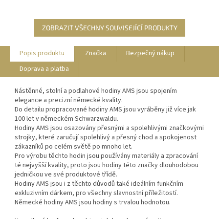
ZOBRAZIT VŠECHNY SOUVISEJÍCÍ PRODUKTY
Popis produktu
Značka
Bezpečný nákup
Doprava a platba
Nástěnné, stolní a podlahové hodiny AMS jsou spojením
elegance a precizní německé kvality.
Do detailu propracované hodiny AMS jsou vyráběny již více jak
100 let v německém Schwarzwaldu.
Hodiny AMS jsou osazovány přesnými a spolehlivými značkovými
strojky, které zaručují spolehlivý a přesný chod a spokojenost
zákazníků po celém světě po mnoho let.
Pro výrobu těchto hodin jsou používány materiály a zpracování
té nejvyšší kvality, proto jsou hodiny této značky dlouhodobou
jedničkou ve své produktové třídě.
Hodiny AMS jsou i z těchto důvodů také ideálním funkčním
exkluzivním dárkem, pro všechny slavnostní příležitostí.
Německé hodiny AMS jsou hodiny s trvalou hodnotou.