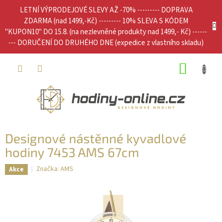
Přejít
LETNÍ VÝPRODEJOVÉ SLEVY AŽ -70% --------- DOPRAVA
na
ZDARMA (nad 1499,-Kč) --------- 10% SLEVA S KÓDEM
obsah
"KUPON10" DO 15.8. (na nezlevněné produkty nad 1499,- Kč) ------
--- DORUČENÍ DO DRUHÉHO DNE (expedice z vlastního skladu)
NÁKUP
KOŠÍK
Designové nástěnné kyvadlové
hodiny 7453 AMS 67cm
Značka:
AMS
Akce