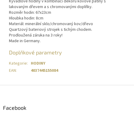
Kyvadlové hodiny v kombinaci dekoru kovové patiny s
lakovaným dřevem a s chromovanými doplňky.
Rozměr hodin: 67x23cm
Hloubka hodin: 8cm
Materiál: minerální sklo/chromovaný kov/dřevo
Quartzový bateriový strojek s tichým chodem.
Prodloužená záruka na 3 roky!
Made in Germany.
Doplňkové parametry
Kategorie
:
HODINY
EAN
:
4037445155084
Z
á
p
a
Facebook
t
í