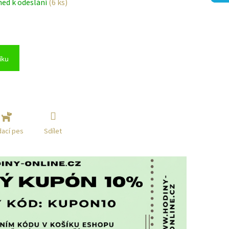
ned k odeslání
(6 ks)
íku
Sdílet
dací pes