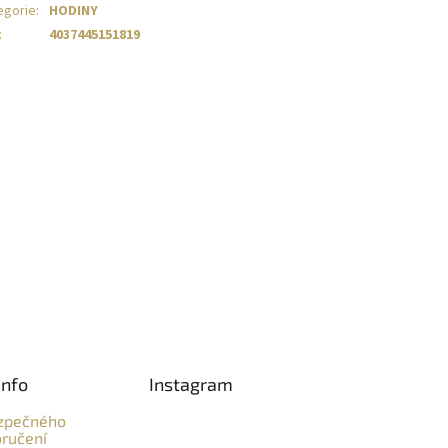
egorie
:
HODINY
:
4037445151819
info
Instagram
zpečného
ručení