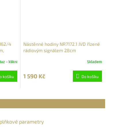
162/4
Nástěnné hodiny NR7172.1 JVD řízené
m,
rádiovým signálem 28cm
az – klikni
Skladem
1 590 Kč
o košíku
Do košíku
plňkové parametry