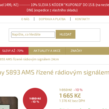
1499,-Kč) --------- 10% SLEVA S KÓDEM "KUPON10" DO 15.8. (na nezl
DNE (expedice z vlastního skladu)
O NÁS
DOPRAVA A PLATBA
KONTAKTY
DOPLŇU
HLEDAT
SLEVY AŽ -70%
AKTUALITY A AKCE
ZNAČKY
y 5893 AMS řízené rádiovým signálem 24cm
odiny 5893 AMS řízené rádiovým signál
1 850 Kč
–10 %
1 665 Kč
1 850 Kč
1 376 Kč bez DPH
–10 %
Měrná