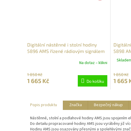
Digitální nástěnné i stolní hodiny
Digitáln
5896 AMS řízené rádiovým signálem
5898 AM
24cm
24cm
Skladem 
Na dotaz – klikni
1 850 Kč
1 850 Kč
1 665 Kč
1 665 
Do košíku
Popis produktu
Značka
Bezpečný nákup
Nástěnné, stolní a podlahové hodiny AMS jsou spojením e
Do detailu propracované hodiny AMS jsou vyráběny již ví
Hodiny AMS jsou osazovány přesnými a spolehlivými značk