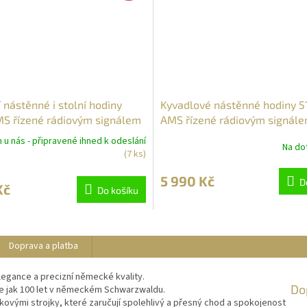
í nástěnné i stolní hodiny
Kyvadlové nástěnné hodiny 5
S řízené rádiovým signálem
AMS řízené rádiovým signále
ořechové
u nás - připravené ihned k odeslání
Na dot
(7 ks)
5 990 Kč
D
Kč
Do košíku
Doprava a platba
legance a precizní německé kvality.
Do
ce jak 100 let v německém Schwarzwaldu.
ovými strojky, které zaručují spolehlivý a přesný chod a spokojenost