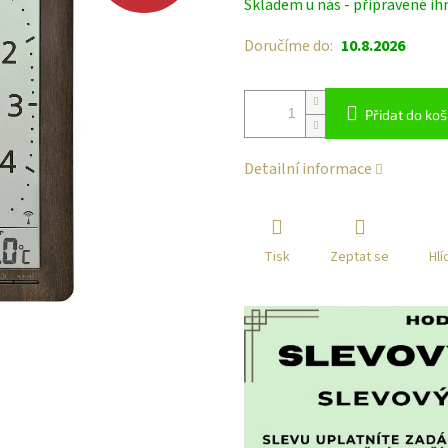
Skladem u nás - připravené ih
cena:
Doručíme do:
10.8.2026
Přidat do koš
Detailní informace
Tisk
Zeptat se
Hlí