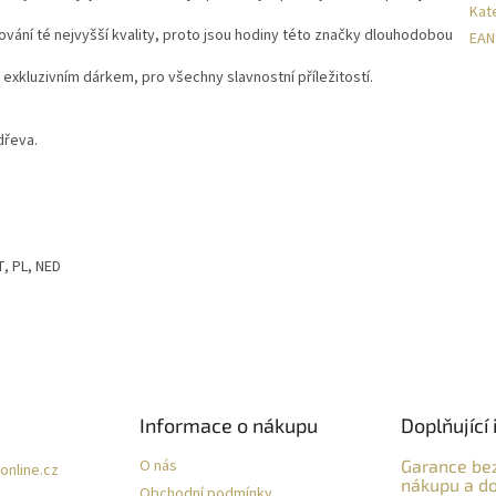
Kat
ování té nejvyšší kvality, proto jsou hodiny této značky dlouhodobou
EAN
exkluzivním dárkem, pro všechny slavnostní příležitostí.
dřeva.
T, PL, NED
Informace o nákupu
Doplňující 
O nás
Garance be
online.cz
nákupu a do
Obchodní podmínky