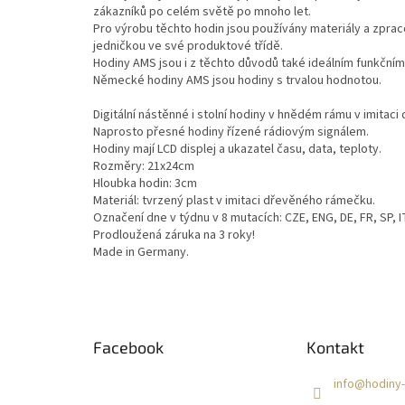
zákazníků po celém světě po mnoho let.
Pro výrobu těchto hodin jsou používány materiály a zprac
jedničkou ve své produktové třídě.
Hodiny AMS jsou i z těchto důvodů také ideálním funkčním 
Německé hodiny AMS jsou hodiny s trvalou hodnotou.
Digitální nástěnné i stolní hodiny v hnědém rámu v imitaci 
Naprosto přesné hodiny řízené rádiovým signálem.
Hodiny mají LCD displej a ukazatel času, data, teploty.
Rozměry: 21x24cm
Hloubka hodin: 3cm
Materiál: tvrzený plast v imitaci dřevěného rámečku.
Označení dne v týdnu v 8 mutacích: CZE, ENG, DE, FR, SP, I
Prodloužená záruka na 3 roky!
Made in Germany.
Z
á
Facebook
Kontakt
p
a
info
@
hodiny-
t