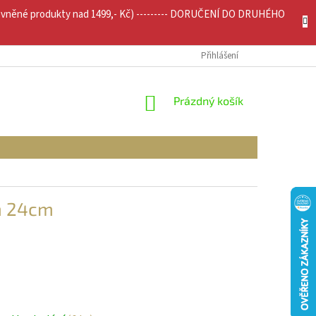
evněné produkty nad 1499,- Kč) --------- DORUČENÍ DO DRUHÉHO
JÍCÍ INFO
MOJE OBJEDNÁVKA
Přihlášení
NÁKUPNÍ
Prázdný košík
KOŠÍK
em 24cm