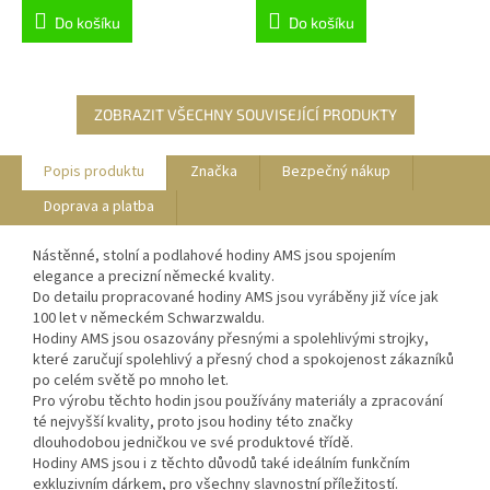
Do košíku
Do košíku
ZOBRAZIT VŠECHNY SOUVISEJÍCÍ PRODUKTY
Popis produktu
Značka
Bezpečný nákup
Doprava a platba
Nástěnné, stolní a podlahové hodiny AMS jsou spojením
elegance a precizní německé kvality.
Do detailu propracované hodiny AMS jsou vyráběny již více jak
100 let v německém Schwarzwaldu.
Hodiny AMS jsou osazovány přesnými a spolehlivými strojky,
které zaručují spolehlivý a přesný chod a spokojenost zákazníků
po celém světě po mnoho let.
Pro výrobu těchto hodin jsou používány materiály a zpracování
té nejvyšší kvality, proto jsou hodiny této značky
dlouhodobou jedničkou ve své produktové třídě.
Hodiny AMS jsou i z těchto důvodů také ideálním funkčním
exkluzivním dárkem, pro všechny slavnostní příležitostí.