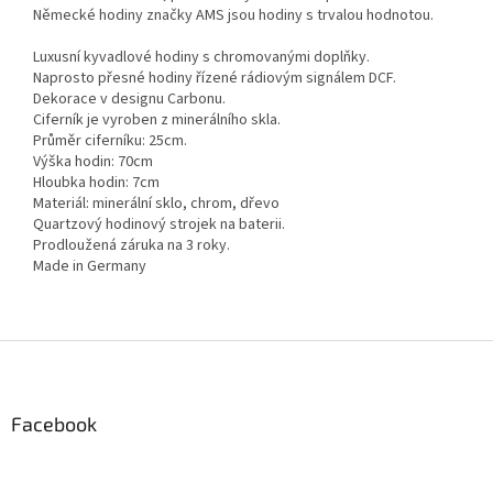
Německé hodiny značky AMS jsou hodiny s trvalou hodnotou.
Luxusní kyvadlové hodiny s chromovanými doplňky.
Naprosto přesné hodiny řízené rádiovým signálem DCF.
Dekorace v designu Carbonu.
Ciferník je vyroben z minerálního skla.
Průměr ciferníku: 25cm.
Výška hodin: 70cm
Hloubka hodin: 7cm
Materiál: minerální sklo, chrom, dřevo
Quartzový hodinový strojek na baterii.
Prodloužená záruka na 3 roky.
Made in Germany
Z
á
p
a
Facebook
t
í