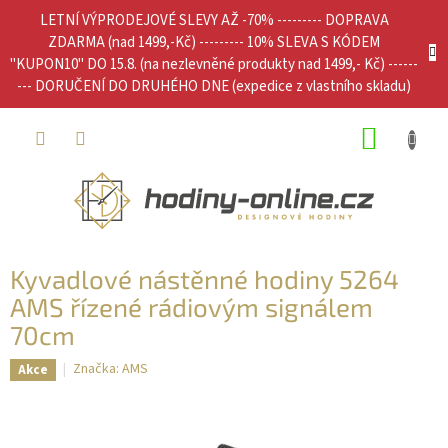
Přejít
LETNÍ VÝPRODEJOVÉ SLEVY AŽ -70% --------- DOPRAVA
na
ZDARMA (nad 1499,-Kč) --------- 10% SLEVA S KÓDEM
obsah
"KUPON10" DO 15.8. (na nezlevněné produkty nad 1499,- Kč) ------
--- DORUČENÍ DO DRUHÉHO DNE (expedice z vlastního skladu)
NÁKUP
KOŠÍK
Kyvadlové nástěnné hodiny 5264
AMS řízené rádiovým signálem
70cm
Značka:
AMS
Akce