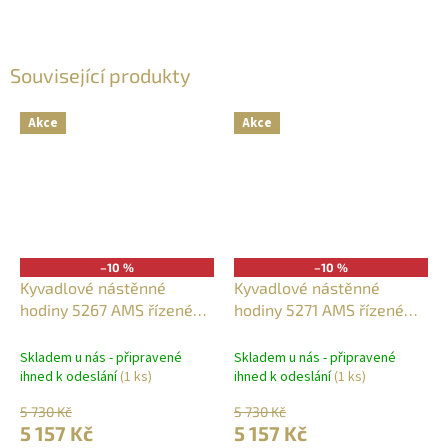
Související produkty
Akce
Akce
–10 %
–10 %
Kyvadlové nástěnné
Kyvadlové nástěnné
hodiny 5267 AMS řízené
hodiny 5271 AMS řízené
rádiovým signálem 70cm
rádiovým signálem 70cm
Skladem u nás - připravené
Skladem u nás - připravené
ihned k odeslání
(1 ks)
ihned k odeslání
(1 ks)
5 730 Kč
5 730 Kč
5 157 Kč
5 157 Kč