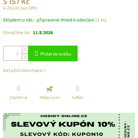
5 157 Kč
4 262 Kč bez DPH
Měrná
Skladem u nás - připravené ihned k odeslání
(1 ks)
cena:
Doručíme do:
11.8.2026
Přidat do košíku
Detailní informace
Zeptat se
Sdílet
Hlídací pes