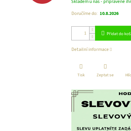
Skladem u nás - připravené ih
cena:
Doručíme do:
10.8.2026
Přidat do koš
Detailní informace
Tisk
Zeptat se
Hlí