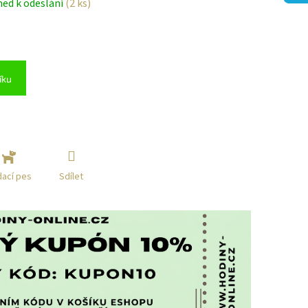
ned k odeslání
(2 ks)
íku
Sdílet
dací pes