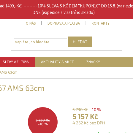
1499,-Kč) --------- 10% SLEVA S KÓDEM "KUPON10" DO 15.8. (na nezl
DNE (expedice z vlastního skladu)
O NÁS
DOPRAVA A PLATBA
KONTAKTY
DOPLŇU
HLEDAT
SLEVY AŽ -70%
AKTUALITY A AKCE
ZNAČKY
 AMS 63cm
267 AMS 63cm
5 730 Kč
–10 %
5 157 Kč
5 730 Kč
4 262 Kč bez DPH
–10 %
Měrná