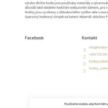
výrobu těchto hodin jsou používány materiály a zpracován
důvodů také ideálním funkčním exkluzivním dárkem, pro vš
Hodiny jsou vyrobeny z obloukovitého sytého skla s mosa
Quarzový hodinový strojek na baterii. Materiál: sklo/kov
Z
á
Facebook
Kontakt
p
a
info
@
hodiny-
t
+420 722 255
í
hodiny.online
hodiny_onlin
Používáme cookies, abychom Vám umo