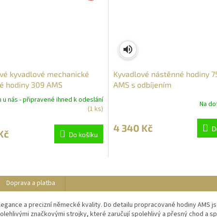
vé kyvadlové mechanické
Kyvadlové nástěnné hodiny 
é hodiny 309 AMS
AMS s odbíjením
u nás - připravené ihned k odeslání
Na dot
(1 ks)
4 340 Kč
D
Kč
Do košíku
Doprava a platba
egance a precizní německé kvality. Do detailu propracované hodiny AMS js
ehlivými značkovými strojky, které zaručují spolehlivý a přesný chod a s