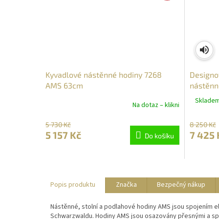
Kyvadlové nástěnné hodiny 7268
Designo
AMS 63cm
nástěnn
Skladem 
Na dotaz – klikni
5 730 Kč
8 250 Kč
5 157 Kč
7 425 
Do košíku
Popis produktu
Značka
Bezpečný nákup
Nástěnné, stolní a podlahové hodiny AMS jsou spojením el
Schwarzwaldu. Hodiny AMS jsou osazovány přesnými a spol