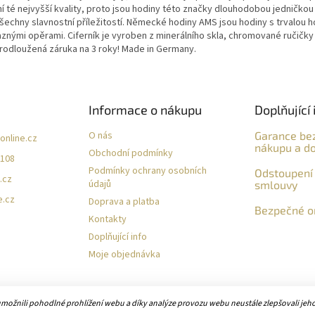
í té nejvyšší kvality, proto jsou hodiny této značky dlouhodobou jedničkou
echny slavnostní příležitostí. Německé hodiny AMS jsou hodiny s trvalou h
znými opěrami. Ciferník je vyroben z minerálního skla, chromované ručičk
 Prodloužená záruka na 3 roky! Made in Germany.
Informace o nákupu
Doplňující 
O nás
Garance be
online.cz
nákupu a do
Obchodní podmínky
 108
Podmínky ochrany osobních
Odstoupení 
.cz
údajů
smlouvy
e.cz
Doprava a platba
Bezpečné on
Kontakty
Doplňující info
Moje objednávka
žnili pohodlné prohlížení webu a díky analýze provozu webu neustále zlepšovali jeho 