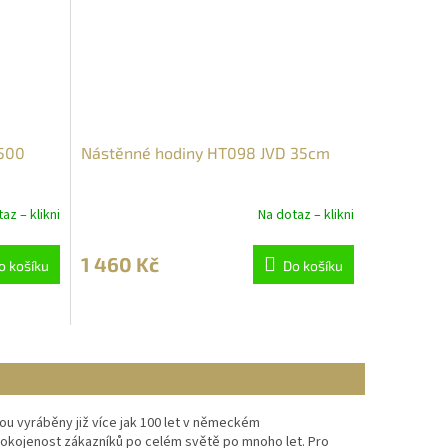
7500
Nástěnné hodiny HT098 JVD 35cm
az – klikni
Na dotaz – klikni
1 460 Kč
o košíku
Do košíku
ou vyráběny již více jak 100 let v německém
pokojenost zákazníků po celém světě po mnoho let. Pro