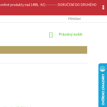
evněné produkty nad 1499,- Kč) --------- DORUČENÍ DO DRUHÉHO
JÍCÍ INFO
MOJE OBJEDNÁVKA
Přihlášení
NÁKUPNÍ
Prázdný košík
KOŠÍK