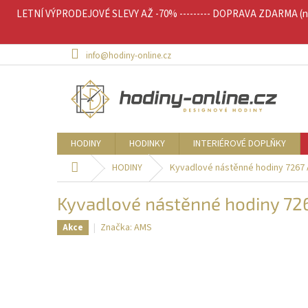
Přejít
LETNÍ VÝPRODEJOVÉ SLEVY AŽ -70% --------- DOPRAVA ZDARMA (nad 
na
obsah
info@hodiny-online.cz
HODINY
HODINKY
INTERIÉROVÉ DOPLŇKY
Domů
HODINY
Kyvadlové nástěnné hodiny 7267
Kyvadlové nástěnné hodiny 7
Značka:
AMS
Akce