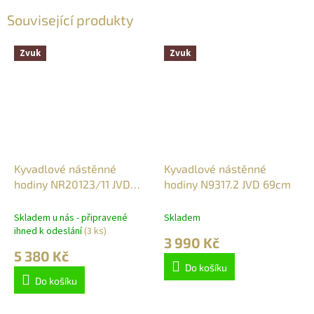
Související produkty
Zvuk
Zvuk
Kyvadlové nástěnné
Kyvadlové nástěnné
hodiny NR20123/11 JVD
hodiny N9317.2 JVD 69cm
řízené rádiovým signálem
63cm
Skladem u nás - připravené
Skladem
ihned k odeslání
(3 ks)
3 990 Kč
5 380 Kč
Do košíku
Do košíku