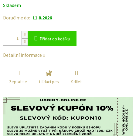
Měrná
Skladem
cena:
Doručíme do:
11.8.2026
Přidat do košíku
Detailní informace
Zeptat se
Sdílet
Hlídací pes