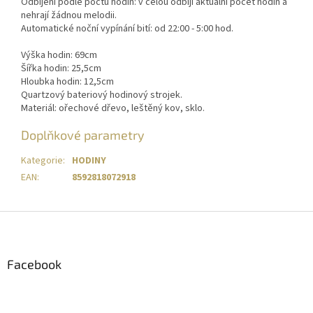
Odbíjení podle počtu hodin: v celou odbijí aktuální počet hodin a
nehrají žádnou melodii.
Automatické noční vypínání bití: od 22:00 - 5:00 hod.
Výška hodin: 69cm
Šířka hodin: 25,5cm
Hloubka hodin: 12,5cm
Quartzový bateriový hodinový strojek.
Materiál: ořechové dřevo, leštěný kov, sklo.
Doplňkové parametry
Kategorie
:
HODINY
EAN
:
8592818072918
Z
á
p
a
Facebook
t
í