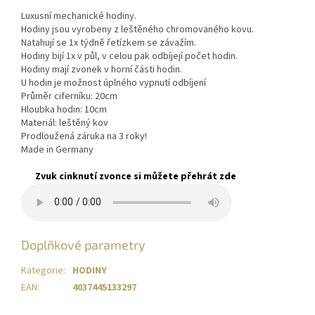
Luxusní mechanické hodiny.
Hodiny jsou vyrobeny z leštěného chromovaného kovu.
Natahují se 1x týdně řetízkem se závažím.
Hodiny bijí 1x v půl, v celou pak odbíjejí počet hodin.
Hodiny mají zvonek v horní části hodin.
U hodin je možnost úplného vypnutí odbíjení
Průměr ciferníku: 20cm
Hloubka hodin: 10cm
Materiál: leštěný kov
Prodloužená záruka na 3 roky!
Made in Germany
Zvuk cinknutí zvonce si můžete přehrát zde
Doplňkové parametry
Kategorie
:
HODINY
EAN
:
4037445133297