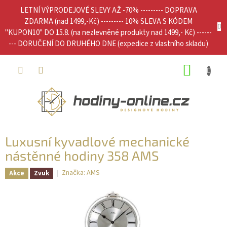
Přejít
LETNÍ VÝPRODEJOVÉ SLEVY AŽ -70% --------- DOPRAVA
na
ZDARMA (nad 1499,-Kč) --------- 10% SLEVA S KÓDEM
obsah
"KUPON10" DO 15.8. (na nezlevněné produkty nad 1499,- Kč) ------
--- DORUČENÍ DO DRUHÉHO DNE (expedice z vlastního skladu)
NÁKUP
KOŠÍK
Luxusní kyvadlové mechanické
nástěnné hodiny 358 AMS
Značka:
AMS
Akce
Zvuk