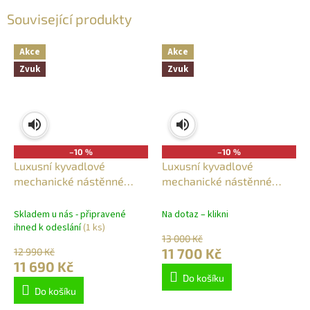
Související produkty
Akce
Akce
Zvuk
Zvuk
–10 %
–10 %
Luxusní kyvadlové
Luxusní kyvadlové
mechanické nástěnné
mechanické nástěnné
hodiny 348 AMS
hodiny 356 AMS
Skladem u nás - připravené
Na dotaz – klikni
ihned k odeslání
(1 ks)
13 000 Kč
11 700 Kč
12 990 Kč
11 690 Kč
Do košíku
Do košíku