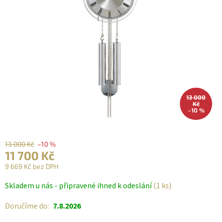
13 000
Kč
–10 %
13 000 Kč
–10 %
11 700 Kč
9 669 Kč bez DPH
Měrná
Skladem u nás - připravené ihned k odeslání
(1 ks)
cena:
Doručíme do:
7.8.2026