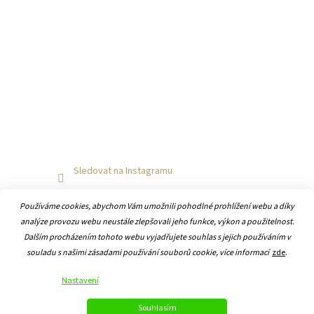
Sledovat na Instagramu
Používáme cookies, abychom Vám umožnili pohodlné prohlížení webu a díky
analýze provozu webu neustále zlepšovali jeho funkce, výkon a použitelnost.
Dalším procházením tohoto webu vyjadřujete souhlas s jejich používáním v
souladu s našimi zásadami používání souborů cookie, více informací
zde
.
Vytvořil Shoptet
Nastavení
Copyright 2026
Hodiny-online.cz
. Všechna práva vyhrazena.
Souhlasím
Upravit nastavení cookies