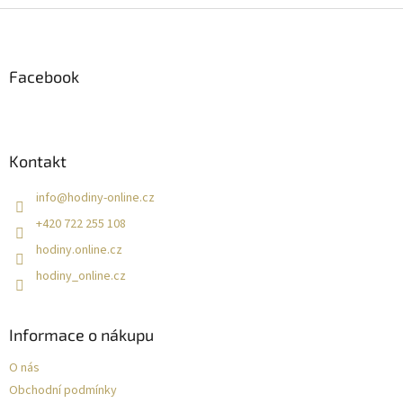
Z
á
p
a
Facebook
t
í
Kontakt
info
@
hodiny-online.cz
+420 722 255 108
hodiny.online.cz
hodiny_online.cz
Informace o nákupu
O nás
Obchodní podmínky