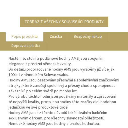
ZOBRAZIT VŠECHNY SOUVISEJÍCÍ PRODUKTY
Popis produktu
Značka
Bezpečný nákup
Doprava a platba
Nástěnné, stolní a podlahové hodiny AMS jsou spojením
elegance a precizní německé kvality.
Do detailu propracované hodiny AMS jsou vyráběny již více jak
100 let v německém Schwarzwaldu.
Hodiny AMS jsou osazovány přesnými a spolehlivými značkovými
strojky, které zaručují spolehlivý a přesný chod a spokojenost
zákazníků po celém světě po mnoho let.
Pro výrobu těchto hodin jsou používány materiály a zpracování
té nejvyšší kvality, proto jsou hodiny této značky dlouhodobou
jedničkou ve své produktové třídě.
Hodiny AMS jsou i z těchto důvodů také ideálním funkčním
exkluzivním dárkem, pro všechny slavnostní příležitostí.
Německé hodiny AMS jsou hodiny s trvalou hodnotou.