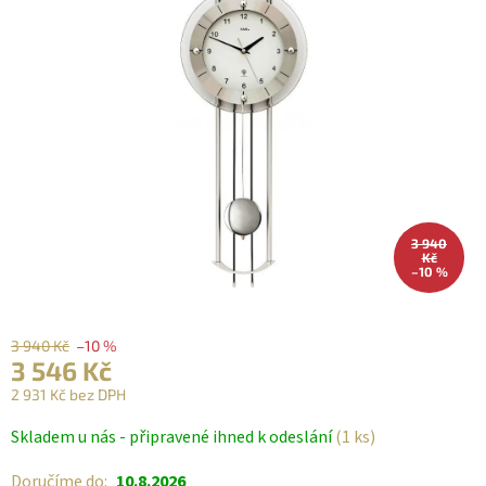
3 940
Kč
–10 %
3 940 Kč
–10 %
3 546 Kč
2 931 Kč bez DPH
Měrná
Skladem u nás - připravené ihned k odeslání
(1 ks)
cena:
Doručíme do:
10.8.2026