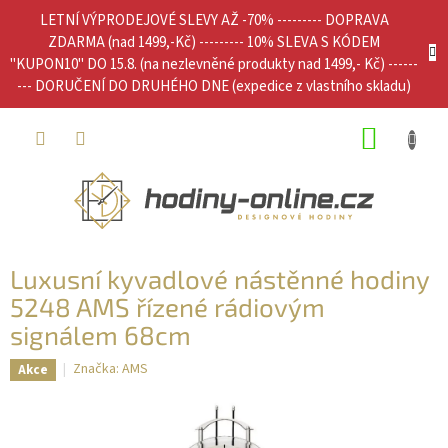
Přejít
LETNÍ VÝPRODEJOVÉ SLEVY AŽ -70% --------- DOPRAVA
na
ZDARMA (nad 1499,-Kč) --------- 10% SLEVA S KÓDEM
obsah
"KUPON10" DO 15.8. (na nezlevněné produkty nad 1499,- Kč) ------
--- DORUČENÍ DO DRUHÉHO DNE (expedice z vlastního skladu)
NÁKUP
KOŠÍK
Luxusní kyvadlové nástěnné hodiny
5248 AMS řízené rádiovým
signálem 68cm
Značka:
AMS
Akce