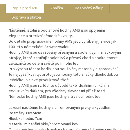
Popis produktu
Značka
Bezpečný nákup
Doprava a platba
Nástěnné, stolní a podlahové hodiny AMS jsou spojením
elegance a precizní německé kvality.
Do detailu propracované hodiny AMS jsou vyráběny již více jak
100 let v německém Schwarzwaldu.
Hodiny AMS jsou osazovány přesnými a spolehlivými značkovými
strojky, které zaručují spolehlivý a přesný chod a spokojenost
zákazníků po celém světě po mnoho let.
Pro výrobu těchto hodin jsou používány materiály a zpracování
té nejvyšší kvality, proto jsou hodiny této značky dlouhodobou
jedničkou ve své produktové třídě.
Hodiny AMS jsou i z těchto důvodů také ideálním funkčním
exkluzivním dárkem, pro všechny slavnostní příležitosti.
Německé hodiny AMS jsou hodiny s trvalou hodnotou.
Luxusní nástěnné hodiny s chromovanými prvky a kyvadlem.
Rozměry: 68x24cm
Hloubka hodin: 7cm
Materiál: minerální sklo/chromovaný kov
Quartzový hodinový strojek na baterii, řízený rádiovým signálem