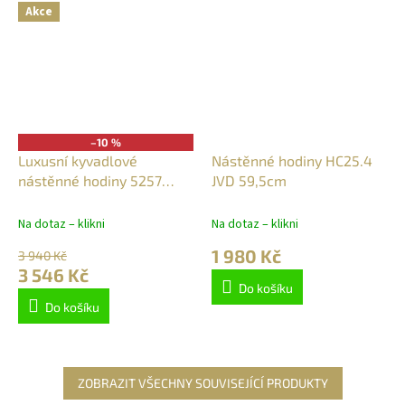
Akce
–10 %
Luxusní kyvadlové
Nástěnné hodiny HC25.4
nástěnné hodiny 5257
JVD 59,5cm
AMS řízené rádiovým
signálem 68cm
Na dotaz – klikni
Na dotaz – klikni
1 980 Kč
3 940 Kč
3 546 Kč
Do košíku
Do košíku
ZOBRAZIT VŠECHNY SOUVISEJÍCÍ PRODUKTY