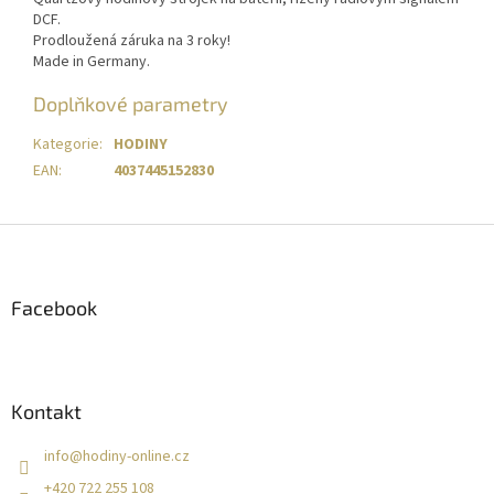
DCF.
Prodloužená záruka na 3 roky!
Made in Germany.
Doplňkové parametry
Kategorie
:
HODINY
EAN
:
4037445152830
Z
á
p
a
Facebook
t
í
Kontakt
info
@
hodiny-online.cz
+420 722 255 108