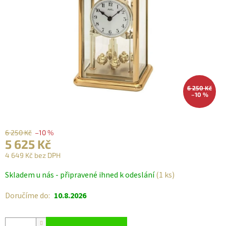
6 250 Kč
–10 %
6 250 Kč
–10 %
5 625 Kč
4 649 Kč bez DPH
Měrná
Skladem u nás - připravené ihned k odeslání
(1 ks)
cena:
Doručíme do:
10.8.2026