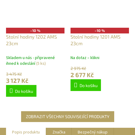
–10 %
–10 %
Stolní hodiny 1202 AMS
Stolní hodiny 1201 AMS
23cm
23cm
Skladem u nás - připravené
Na dotaz – klikni
ihned k odeslání
(5 ks)
2 975 Kč
2 677 Kč
3 475 Kč
3 127 Kč
Do košíku
Do košíku
ZOBRAZIT VŠECHNY SOUVISEJÍCÍ PRODUKTY
Popis produktu
Značka
Bezpečný nákup