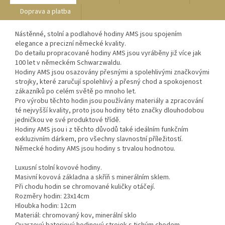
Doprava a platba
Nástěnné, stolní a podlahové hodiny AMS jsou spojením
elegance a precizní německé kvality.
Do detailu propracované hodiny AMS jsou vyráběny již více jak
100 let v německém Schwarzwaldu.
Hodiny AMS jsou osazovány přesnými a spolehlivými značkovými
strojky, které zaručují spolehlivý a přesný chod a spokojenost
zákazníků po celém světě po mnoho let.
Pro výrobu těchto hodin jsou používány materiály a zpracování
té nejvyšší kvality, proto jsou hodiny této značky dlouhodobou
jedničkou ve své produktové třídě.
Hodiny AMS jsou i z těchto důvodů také ideálním funkčním
exkluzivním dárkem, pro všechny slavnostní příležitostí.
Německé hodiny AMS jsou hodiny s trvalou hodnotou.
Luxusní stolní kovové hodiny.
Masivní kovová základna a skříň s minerálním sklem.
Při chodu hodin se chromované kuličky otáčejí.
Rozměry hodin: 23x14cm
Hloubka hodin: 12cm
Materiál: chromovaný kov, minerální sklo
Quarzový bateriový hodinový strojek s tichým chodem.