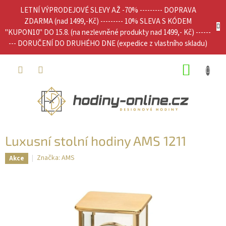
Přejít
LETNÍ VÝPRODEJOVÉ SLEVY AŽ -70% --------- DOPRAVA
na
ZDARMA (nad 1499,-Kč) --------- 10% SLEVA S KÓDEM
obsah
"KUPON10" DO 15.8. (na nezlevněné produkty nad 1499,- Kč) ------
--- DORUČENÍ DO DRUHÉHO DNE (expedice z vlastního skladu)
NÁKUP
KOŠÍK
Luxusní stolní hodiny AMS 1211
Značka:
AMS
Akce