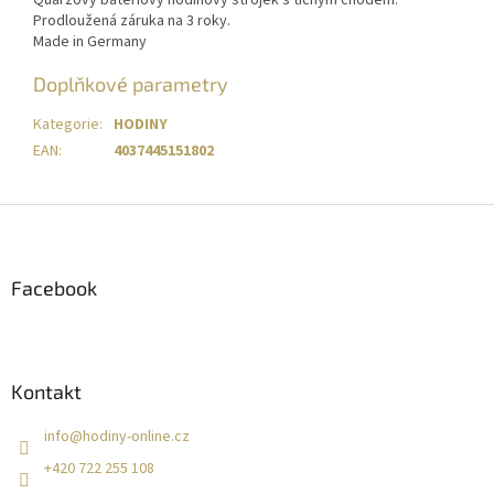
Prodloužená záruka na 3 roky.
Made in Germany
Doplňkové parametry
Kategorie
:
HODINY
EAN
:
4037445151802
Z
á
p
a
Facebook
t
í
Kontakt
info
@
hodiny-online.cz
+420 722 255 108