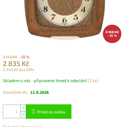
3 150 Kč
–10 %
3 150 Kč
–10 %
2 835 Kč
2 343 Kč bez DPH
Měrná
Skladem u nás - připravené ihned k odeslání
(1 ks)
cena:
Doručíme do:
11.8.2026
Přidat do košíku