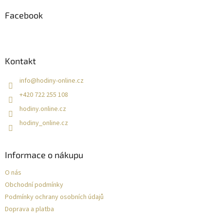
p
a
Facebook
t
í
Kontakt
info
@
hodiny-online.cz
+420 722 255 108
hodiny.online.cz
hodiny_online.cz
Informace o nákupu
O nás
Obchodní podmínky
Podmínky ochrany osobních údajů
Doprava a platba