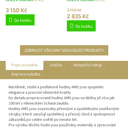
3 150 Kč
3 150 Kč
2 835 Kč
Do košíku
Do košíku
ZOBRAZIT VŠECHNY SOUVISEJÍCÍ PRODUKTY
Popis produktu
Značka
Bezpečný nákup
Doprava a platba
Nástěnné, stolní a podlahové hodiny AMS jsou spojením
elegance a precizní německé kvality.
Do detailu propracované hodiny AMS jsou vyráběny již více jak
100 let v německém Schwarzwaldu.
Hodiny AMS jsou osazovány přesnými a spolehlivými značkovými
strojky, které zaručují spolehlivý a přesný chod a spokojenost
zákazníků po celém světě po mnoho let.
Pro výrobu těchto hodin jsou používány materiály a zpracování