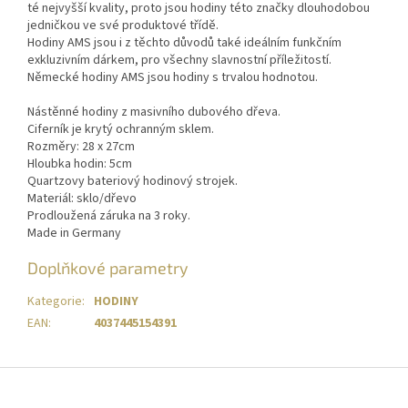
té nejvyšší kvality, proto jsou hodiny této značky dlouhodobou
jedničkou ve své produktové třídě.
Hodiny AMS jsou i z těchto důvodů také ideálním funkčním
exkluzivním dárkem, pro všechny slavnostní příležitostí.
Německé hodiny AMS jsou hodiny s trvalou hodnotou.
Nástěnné hodiny z masivního dubového dřeva.
Ciferník je krytý ochranným sklem.
Rozměry: 28 x 27cm
Hloubka hodin: 5cm
Quartzovy bateriový hodinový strojek.
Materiál: sklo/dřevo
Prodloužená záruka na 3 roky.
Made in Germany
Doplňkové parametry
Kategorie
:
HODINY
EAN
:
4037445154391
Z
á