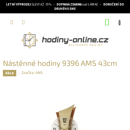
LETNÍ VÝPRODEJ
SLEVY AŽ -70 %
•
DOPRAVA ZDARMA
nad 1 499 Kč
•
DORUČENÍ DO
DRUHÉHO DNE
Přejít
NÁKUP
na
obsah
KOŠÍK
Nástěnné hodiny 9396 AMS 43cm
Značka:
AMS
Akce