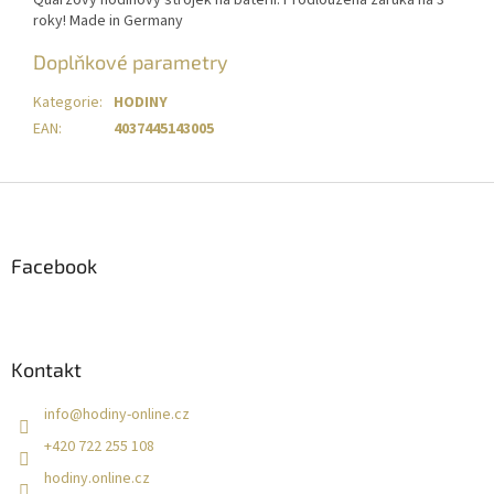
Quarzový hodinový strojek na baterii. Prodloužená záruka na 3
roky! Made in Germany
Doplňkové parametry
Kategorie
:
HODINY
EAN
:
4037445143005
Z
á
p
a
Facebook
t
í
Kontakt
info
@
hodiny-online.cz
+420 722 255 108
hodiny.online.cz