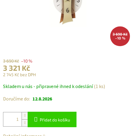
3 690 Kč
–10 %
3 690 Kč
–10 %
3 321 Kč
2 745 Kč bez DPH
Měrná
Skladem u nás - připravené ihned k odeslání
(1 ks)
cena:
Doručíme do:
12.8.2026
Přidat do košíku