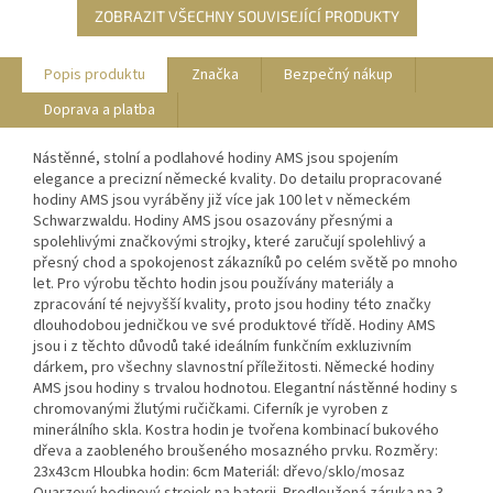
ZOBRAZIT VŠECHNY SOUVISEJÍCÍ PRODUKTY
Popis produktu
Značka
Bezpečný nákup
Doprava a platba
Nástěnné, stolní a podlahové hodiny AMS jsou spojením
elegance a precizní německé kvality. Do detailu propracované
hodiny AMS jsou vyráběny již více jak 100 let v německém
Schwarzwaldu. Hodiny AMS jsou osazovány přesnými a
spolehlivými značkovými strojky, které zaručují spolehlivý a
přesný chod a spokojenost zákazníků po celém světě po mnoho
let. Pro výrobu těchto hodin jsou používány materiály a
zpracování té nejvyšší kvality, proto jsou hodiny této značky
dlouhodobou jedničkou ve své produktové třídě. Hodiny AMS
jsou i z těchto důvodů také ideálním funkčním exkluzivním
dárkem, pro všechny slavnostní příležitosti. Německé hodiny
AMS jsou hodiny s trvalou hodnotou. Elegantní nástěnné hodiny s
chromovanými žlutými ručičkami. Ciferník je vyroben z
minerálního skla. Kostra hodin je tvořena kombinací bukového
dřeva a zaobleného broušeného mosazného prvku. Rozměry:
23x43cm Hloubka hodin: 6cm Materiál: dřevo/sklo/mosaz