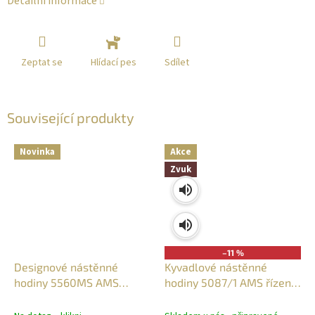
Detailní informace
Zeptat se
Sdílet
Hlídací pes
Související produkty
Novinka
Akce
Zvuk
–11 %
Designové nástěnné
Kyvadlové nástěnné
hodiny 5560MS AMS
hodiny 5087/1 AMS řízené
řízené rádiovým signálem
rádiovým signálem,
35cm
ořechové