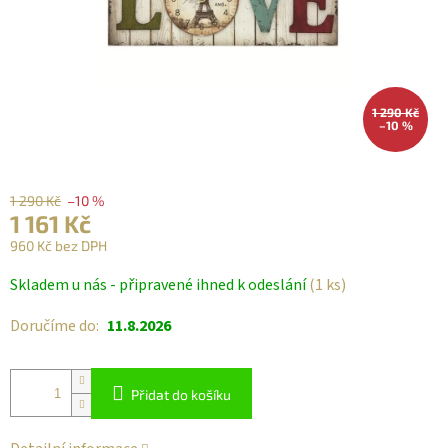
1 290 Kč
–10 %
1 290 Kč
–10 %
1 161 Kč
960 Kč bez DPH
Měrná
Skladem u nás - připravené ihned k odeslání
(1 ks)
cena:
Doručíme do:
11.8.2026
Přidat do košíku