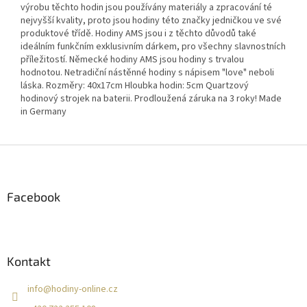
výrobu těchto hodin jsou používány materiály a zpracování té
nejvyšší kvality, proto jsou hodiny této značky jedničkou ve své
produktové třídě. Hodiny AMS jsou i z těchto důvodů také
ideálním funkčním exklusivním dárkem, pro všechny slavnostních
příležitostí. Německé hodiny AMS jsou hodiny s trvalou
hodnotou. Netradiční nástěnné hodiny s nápisem "love" neboli
láska. Rozměry: 40x17cm Hloubka hodin: 5cm Quartzový
hodinový strojek na baterii. Prodloužená záruka na 3 roky! Made
in Germany
Z
á
p
a
Facebook
t
í
Kontakt
info
@
hodiny-online.cz