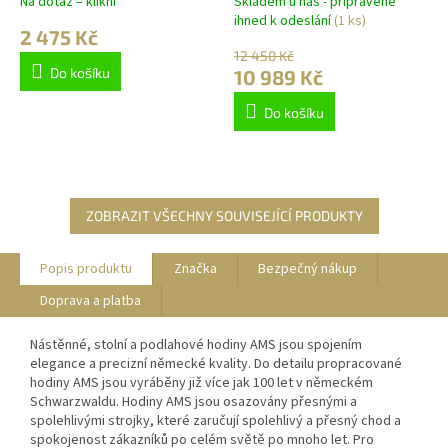
Na dotaz – klikni
Skladem u nás - připravené
ihned k odeslání
(1 ks)
2 475 Kč
12 450 Kč
Do košíku
10 989 Kč
Do košíku
ZOBRAZIT VŠECHNY SOUVISEJÍCÍ PRODUKTY
Popis produktu
Značka
Bezpečný nákup
Doprava a platba
Nástěnné, stolní a podlahové hodiny AMS jsou spojením
elegance a precizní německé kvality. Do detailu propracované
hodiny AMS jsou vyráběny již více jak 100 let v německém
Schwarzwaldu. Hodiny AMS jsou osazovány přesnými a
spolehlivými strojky, které zaručují spolehlivý a přesný chod a
spokojenost zákazníků po celém světě po mnoho let. Pro