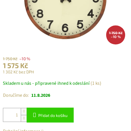
1 750 Kč
–10 %
1 750 Kč
–10 %
1 575 Kč
1 302 Kč bez DPH
Měrná
Skladem u nás - připravené ihned k odeslání
(1 ks)
cena:
Doručíme do:
11.8.2026
Přidat do košíku