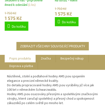
Skladem u nás - připravené
Na dotaz – klikni
ihned k odeslání
(1 ks)
1 750 Kč
1 575 Kč
1 750 Kč
1 575 Kč
Do košíku
Do košíku
ZOBRAZIT VŠECHNY SOUVISEJÍCÍ PRODUKTY
Popis produktu
Značka
Bezpečný nákup
Doprava a platba
Nástěnné, stolní a podlahové hodiny AMS jsou spojením
elegance a precizní německé kvality.
Do detailu propracované hodiny AMS jsou vyráběny již více jak
100 let v německém Schwarzwaldu.
Hodiny AMS jsou osazovány přesnými a spolehlivými značkovými
strojky, které zaručují spolehlivý a přesný chod a spokojenost
zákazníků po celém světě po mnoho let.