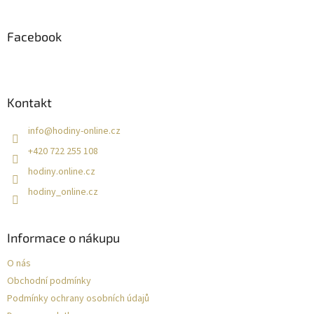
á
p
a
Facebook
t
í
Kontakt
info
@
hodiny-online.cz
+420 722 255 108
hodiny.online.cz
hodiny_online.cz
Informace o nákupu
O nás
Obchodní podmínky
Podmínky ochrany osobních údajů