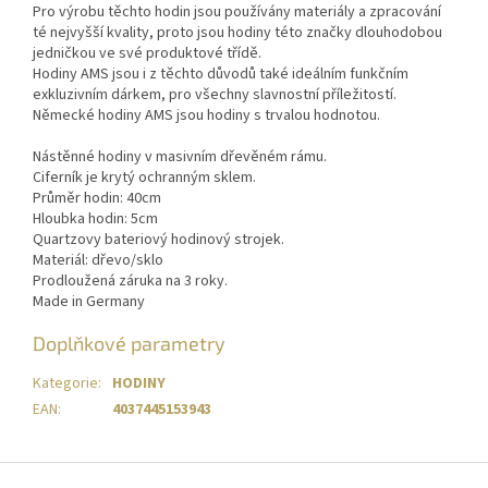
Pro výrobu těchto hodin jsou používány materiály a zpracování
té nejvyšší kvality, proto jsou hodiny této značky dlouhodobou
jedničkou ve své produktové třídě.
Hodiny AMS jsou i z těchto důvodů také ideálním funkčním
exkluzivním dárkem, pro všechny slavnostní příležitostí.
Německé hodiny AMS jsou hodiny s trvalou hodnotou.
​Nástěnné hodiny v masivním dřevěném rámu.
Ciferník je krytý ochranným sklem.
Průměr hodin: 40cm
Hloubka hodin: 5cm
Quartzovy bateriový hodinový strojek.
Materiál: dřevo/sklo
Prodloužená záruka na 3 roky.
Made in Germany
Doplňkové parametry
Kategorie
:
HODINY
EAN
:
4037445153943
Z