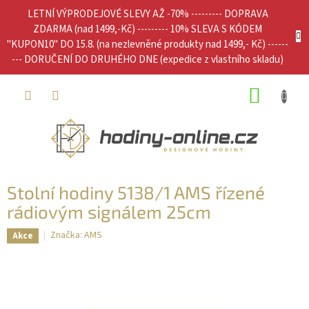
Přejít
LETNÍ VÝPRODEJOVÉ SLEVY AŽ -70% --------- DOPRAVA
na
ZDARMA (nad 1499,-Kč) --------- 10% SLEVA S KÓDEM
obsah
"KUPON10" DO 15.8. (na nezlevněné produkty nad 1499,- Kč) ------
--- DORUČENÍ DO DRUHÉHO DNE (expedice z vlastního skladu)
NÁKUP
KOŠÍK
Stolní hodiny 5138/1 AMS řízené
rádiovým signálem 25cm
Značka:
AMS
Akce