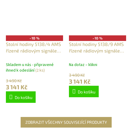
–10 %
–10 %
Stolní hodiny 5138/4 AMS
Stolní hodiny 5138/9 AMS
řízené rádiovým signálem
řízené rádiovým signálem
25cm
25cm
Skladem u nás - připravené
Na dotaz – klikni
ihned k odeslání
(2 ks)
3 490 Kč
3 141 Kč
3 490 Kč
3 141 Kč
Do košíku
Do košíku
ZOBRAZIT VŠECHNY SOUVISEJÍCÍ PRODUKTY