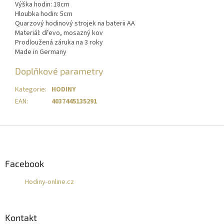
Výška hodin: 18cm
Hloubka hodin: 5cm
Quarzový hodinový strojek na baterii AA
Materiál: dřevo, mosazný kov
Prodloužená záruka na 3 roky
Made in Germany
Doplňkové parametry
Kategorie
:
HODINY
EAN
:
4037445135291
Z
á
p
a
Facebook
t
Hodiny-online.cz
í
Kontakt