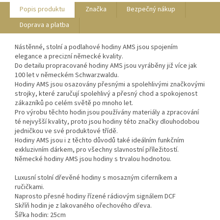
Popis produktu
Značka
Bezpečný nákup
Doprava a platba
Nástěnné, stolní a podlahové hodiny AMS jsou spojením
elegance a precizní německé kvality.
Do detailu propracované hodiny AMS jsou vyráběny již více jak
100 let v německém Schwarzwaldu.
Hodiny AMS jsou osazovány přesnými a spolehlivými značkovými
strojky, které zaručují spolehlivý a přesný chod a spokojenost
zákazníků po celém světě po mnoho let.
Pro výrobu těchto hodin jsou používány materiály a zpracování
té nejvyšší kvality, proto jsou hodiny této značky dlouhodobou
jedničkou ve své produktové třídě.
Hodiny AMS jsou i z těchto důvodů také ideálním funkčním
exkluzivním dárkem, pro všechny slavnostní příležitostí.
Německé hodiny AMS jsou hodiny s trvalou hodnotou.
Luxusní stolní dřevěné hodiny s mosazným ciferníkem a
ručičkami.
Naprosto přesné hodiny řízené rádiovým signálem DCF
Skříň hodin je z lakovaného ořechového dřeva.
Šířka hodin: 25cm