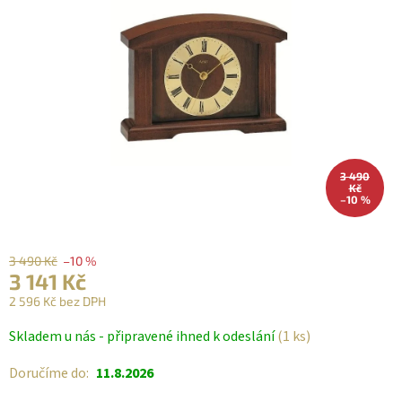
3 490
Kč
–10 %
3 490 Kč
–10 %
3 141 Kč
2 596 Kč bez DPH
Měrná
Skladem u nás - připravené ihned k odeslání
(1 ks)
cena:
Doručíme do:
11.8.2026