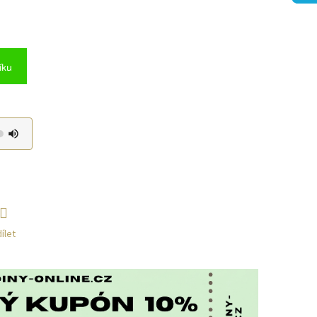
íku
ílet