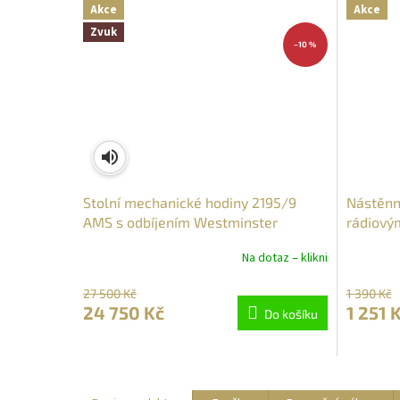
Akce
Akce
Zvuk
–10 %
Stolní mechanické hodiny 2195/9
Nástěnn
AMS s odbíjením Westminster
rádiový
Na dotaz – klikni
27 500 Kč
1 390 Kč
24 750 Kč
1 251 
Do košíku