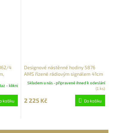
162/4
Designové nástěnné hodiny 5876
m,
AMS řízené rádiovým signálem 41cm
Skladem u nás - připravené ihned k odeslání
az – klikni
(1 ks)
2 225 Kč
o košíku
Do košíku