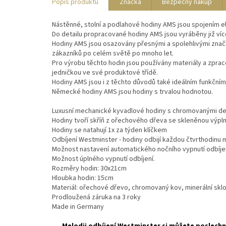
Popis produktu
Značka
Bezpečný nákup
Nástěnné, stolní a podlahové hodiny AMS jsou spojením e
Do detailu propracované hodiny AMS jsou vyráběny již ví
Hodiny AMS jsou osazovány přesnými a spolehlivými značk
zákazníků po celém světě po mnoho let.
Pro výrobu těchto hodin jsou používány materiály a zprac
jedničkou ve své produktové třídě.
Hodiny AMS jsou i z těchto důvodů také ideálním funkčním 
Německé hodiny AMS jsou hodiny s trvalou hodnotou.
Luxusní mechanické kyvadlové hodiny s chromovanými det
Hodiny tvoří skříň z ořechového dřeva se skleněnou výplní
Hodiny se natahují 1x za týden klíčkem
Odbíjení Westminster - hodiny odbijí každou čtvrthodinu m
Možnost nastavení automatického nočního vypnutí odbíjen
Možnost úplného vypnutí odbíjení.
Rozměry hodin: 30x21cm
Hloubka hodin: 15cm
Materiál: ořechové dřevo, chromovaný kov, minerální skl
Prodloužená záruka na 3 roky
Made in Germany
Melodii odbíjení Westminster si můžete poslech