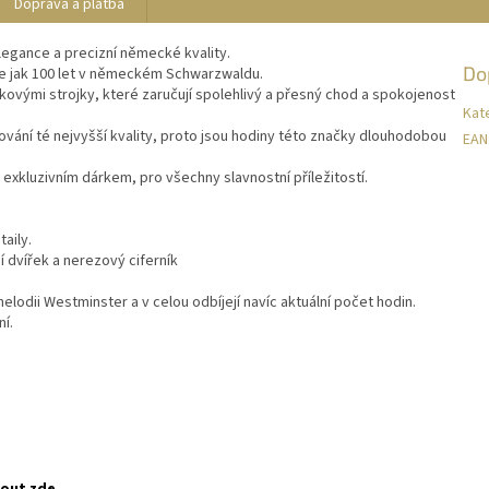
Doprava a platba
legance a precizní německé kvality.
Do
ce jak 100 let v německém Schwarzwaldu.
ovými strojky, které zaručují spolehlivý a přesný chod a spokojenost
Kat
ování té nejvyšší kvality, proto jsou hodiny této značky dlouhodobou
EAN
exkluzivním dárkem, pro všechny slavnostní příležitostí.
aily.
 dvířek a nerezový ciferník
elodii Westminster a v celou odbíjejí navíc aktuální počet hodin.
í.
o
nout zde