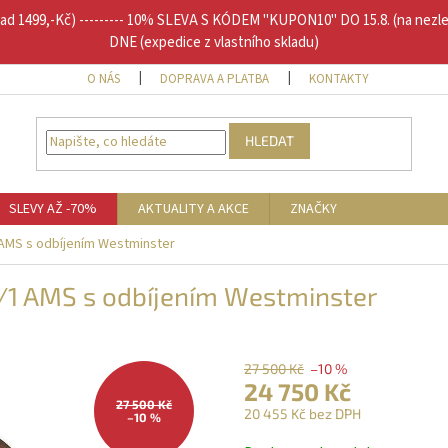
1499,-Kč) --------- 10% SLEVA S KÓDEM "KUPON10" DO 15.8. (na nezl
DNE (expedice z vlastního skladu)
O NÁS
DOPRAVA A PLATBA
KONTAKTY
DOPLŇU
HLEDAT
SLEVY AŽ -70%
AKTUALITY A AKCE
ZNAČKY
 AMS s odbíjením Westminster
/1 AMS s odbíjením Westminster
27 500 Kč
–10 %
24 750 Kč
27 500 Kč
20 455 Kč bez DPH
–10 %
Měrná