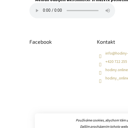
Z
á
Facebook
Kontakt
p
a
info
@
hodiny-
t
+420 722 255
í
hodiny.online
hodiny_onlin
Používáme cookies, abychom Vám umo
Dalším procházením tohoto webu 