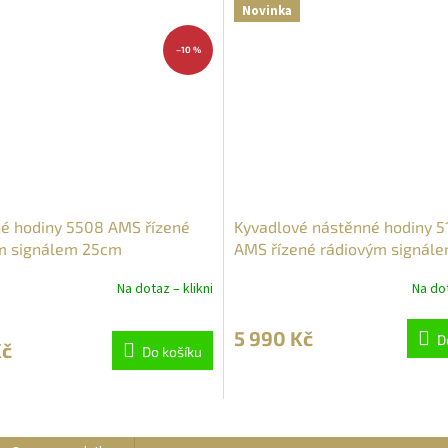
Novinka
–10 %
é hodiny 5508 AMS řízené
Kyvadlové nástěnné hodiny 5
m signálem 25cm
AMS řízené rádiovým signále
dubové
Na dotaz – klikni
Na dot
5 990 Kč
D
Kč
Do košíku