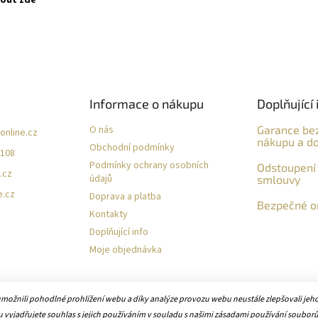
Informace o nákupu
Doplňující 
O nás
Garance be
online.cz
nákupu a do
Obchodní podmínky
 108
Podmínky ochrany osobních
Odstoupení 
.cz
údajů
smlouvy
e.cz
Doprava a platba
Bezpečné on
Kontakty
Doplňující info
Moje objednávka
žnili pohodlné prohlížení webu a díky analýze provozu webu neustále zlepšovali jeho 
vyjadřujete souhlas s jejich používáním v souladu s našimi zásadami používání souborů