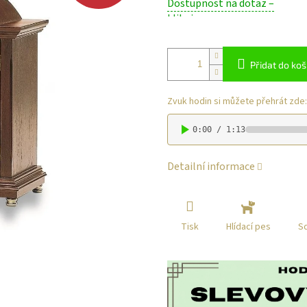
Dostupnost na dotaz –
cena:
klikni
Přidat do koš
Zvuk hodin si můžete přehrát zde:
0:00 / 1:13
Detailní informace
Tisk
Sd
Hlídací pes