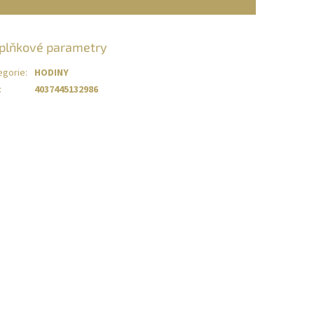
plňkové parametry
egorie
:
HODINY
:
4037445132986