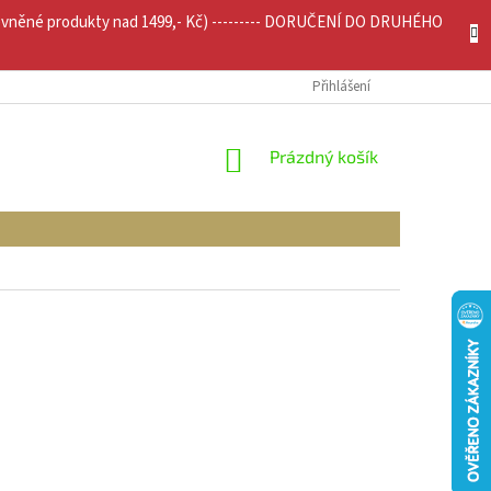
evněné produkty nad 1499,- Kč) --------- DORUČENÍ DO DRUHÉHO
JÍCÍ INFO
MOJE OBJEDNÁVKA
Přihlášení
NÁKUPNÍ
Prázdný košík
KOŠÍK