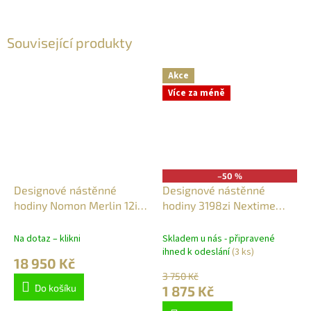
Související produkty
Akce
Více za méně
–50 %
Designové nástěnné
Designové nástěnné
hodiny Nomon Merlin 12i
hodiny 3198zi Nextime
black 110cm
Flare 35cm
Na dotaz – klikni
Skladem u nás - připravené
ihned k odeslání
(3 ks)
18 950 Kč
3 750 Kč
Do košíku
1 875 Kč