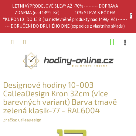
Přejít
LETNÍ VÝPRODEJOVÉ SLEVY AŽ -70% --------- DOPRAVA
na
ZDARMA (nad 1499,-Kč) --------- 10% SLEVA S KÓDEM
obsah
"KUPON10" DO 15.8. (na nezlevněné produkty nad 1499,- Kč) ------
--- DORUČENÍ DO DRUHÉHO DNE (expedice z vlastního skladu)
NÁKUP
KOŠÍK
Designové hodiny 10-003
CalleaDesign Kron 32cm (více
barevných variant) Barva tmavě
zelená klasik-77 - RAL6004
Značka:
CalleaDesign