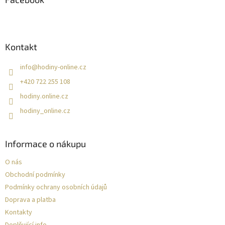
t
í
Kontakt
info
@
hodiny-online.cz
+420 722 255 108
hodiny.online.cz
hodiny_online.cz
Informace o nákupu
O nás
Obchodní podmínky
Podmínky ochrany osobních údajů
Doprava a platba
Kontakty
Doplňující info