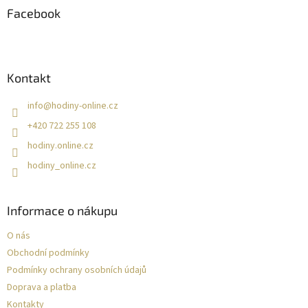
a
Facebook
t
í
Kontakt
info
@
hodiny-online.cz
+420 722 255 108
hodiny.online.cz
hodiny_online.cz
Informace o nákupu
O nás
Obchodní podmínky
Podmínky ochrany osobních údajů
Doprava a platba
Kontakty