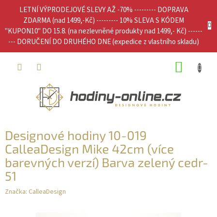
Přejít
LETNÍ VÝPRODEJOVÉ SLEVY AŽ -70% --------- DOPRAVA
na
ZDARMA (nad 1499,-Kč) --------- 10% SLEVA S KÓDEM
obsah
"KUPON10" DO 15.8. (na nezlevněné produkty nad 1499,- Kč) ------
--- DORUČENÍ DO DRUHÉHO DNE (expedice z vlastního skladu)
NÁKUP
KOŠÍK
Designové hodiny 10-019
CalleaDesign Mike 42cm (více
barevných verzí) Barva zelený cedr-
51
Značka:
CalleaDesign