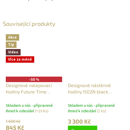
Související produkty
Akce
Tip
Video
Více za méně
–50 %
Designové nalepovací
Designové nástěnné
hodiny Future Time
hodiny I502N black
FT9600SI Modular chrome
IncantesimoDesign 40cm
60cm
Skladem u nás - připravené
Skladem u nás - připravené
ihned k odeslání
(>10 ks)
ihned k odeslání
(1 ks)
3 300 Kč
1 690 Kč
845 Kč