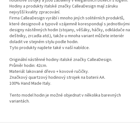
hodinové strojky a jsou zabaleny v elegantních boxech s logem.
Hodiny a produkty italské značky CalleaDesign mají záruku
nejvyšší kvality zpracování.
Firma CalleaDesign vyrábí i mnoho jiných solitérních produktů,
které designově a typově vzájemně korespondují s jednotlivými
designy nástěnných hodin (stojany, věšáky, háčky, odkládače na
deštníky, zrcadla atd.), takže u mnoha variant můžete interiér
doladit ve stejném stylu podle hodin.
Tyto produkty najdete také v naší nabídce.
Originální nástěnné hodiny italské značky CalleaDesign.
Průměr hodin: 42cm.
Materiál: lakované dřevo + kovové ručičky.
Značkový quartzový hodinový strojek na baterii AA.
100% Hand Made Italy.
Tento model hodin je možné objednat v několika barevných
variantách.
Z
á
p