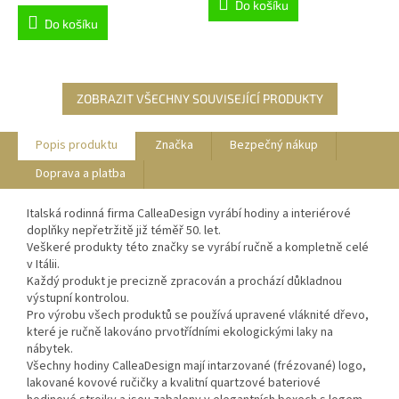
Do košíku
Do košíku
ZOBRAZIT VŠECHNY SOUVISEJÍCÍ PRODUKTY
Popis produktu
Značka
Bezpečný nákup
Doprava a platba
Italská rodinná firma CalleaDesign vyrábí hodiny a interiérové
doplňky nepřetržitě již téměř 50. let.
Veškeré produkty této značky se vyrábí ručně a kompletně celé
v Itálii.
Každý produkt je precizně zpracován a prochází důkladnou
výstupní kontrolou.
Pro výrobu všech produktů se používá upravené vláknité dřevo,
které je ručně lakováno prvotřídními ekologickými laky na
nábytek.
Všechny hodiny CalleaDesign mají intarzované (frézované) logo,
lakované kovové ručičky a kvalitní quartzové bateriové