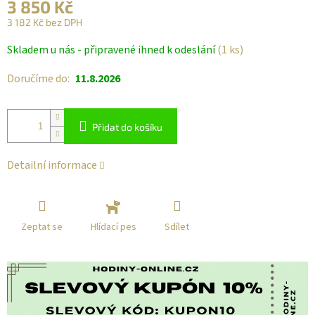
3 850 Kč
3 182 Kč bez DPH
Měrná
Skladem u nás - připravené ihned k odeslání
(1 ks)
cena:
Doručíme do:
11.8.2026
Přidat do košíku
Detailní informace
Zeptat se
Sdílet
Hlídací pes