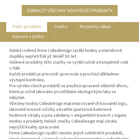
ZOBRAZIT VŠECHNY SOUVISEJÍCÍ PRODUKTY
Popis produktu
Značka
Bezpečný nákup
Doprava a platba
Italská rodinná firma CalleaDesign vyrábí hodiny a interiérové
doplňky nepřetržitě již téměř 50. let.
Veškeré produkty této značky se vyrábí ručně a kompletně celé
v Itálii.
Každý produkt je precizně zpracován a prochází důkladnou
výstupní kontrolou.
Pro výrobu všech produktů se používá upravené vláknité dřevo,
které je ručně lakováno prvotřídními ekologickými laky na
nábytek.
Všechny hodiny CalleaDesign mají intarzované (frézované) logo,
lakované kovové ručičky a kvalitní quartzové bateriové
hodinové strojky a jsou zabaleny v elegantních boxech s logem.
Hodiny a produkty italské značky CalleaDesign mají záruku
nejvyšší kvality zpracování.
Firma CalleaDesign vyrábí i mnoho jiných solitérních produktů,
které designově a typově vzájemně korespondují s jednotlivými