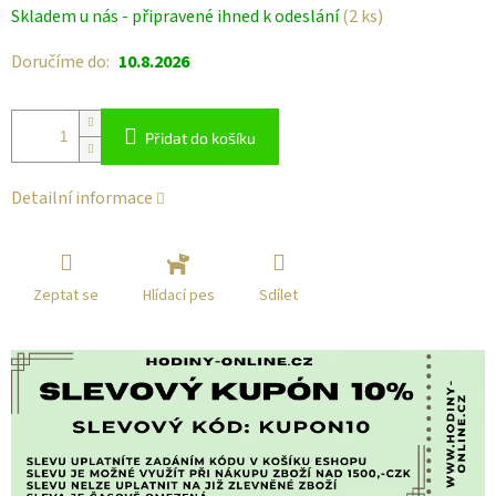
Měrná
Skladem u nás - připravené ihned k odeslání
(2 ks)
cena:
Doručíme do:
10.8.2026
Přidat do košíku
Detailní informace
Zeptat se
Sdílet
Hlídací pes