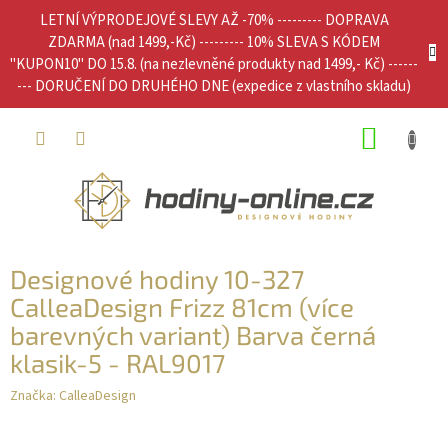
Přejít
LETNÍ VÝPRODEJOVÉ SLEVY AŽ -70% --------- DOPRAVA
na
ZDARMA (nad 1499,-Kč) --------- 10% SLEVA S KÓDEM
obsah
"KUPON10" DO 15.8. (na nezlevněné produkty nad 1499,- Kč) ------
--- DORUČENÍ DO DRUHÉHO DNE (expedice z vlastního skladu)
NÁKUP
KOŠÍK
Designové hodiny 10-327
CalleaDesign Frizz 81cm (více
barevných variant) Barva černá
klasik-5 - RAL9017
Značka:
CalleaDesign