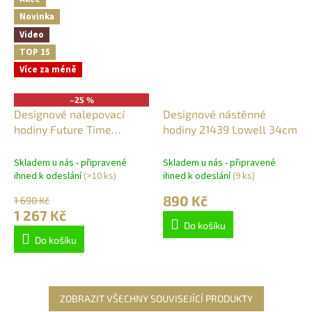
Novinka
Video
TOP 15
Více za méně
–25 %
Designové nalepovací
Designové nástěnné
hodiny Future Time
hodiny 21439 Lowell 34cm
FT9600TT Modular
titanium grey 60cm
Skladem u nás - připravené
Skladem u nás - připravené
ihned k odeslání
(>10 ks)
ihned k odeslání
(9 ks)
890 Kč
1 690 Kč
1 267 Kč
Do košíku
Do košíku
ZOBRAZIT VŠECHNY SOUVISEJÍCÍ PRODUKTY