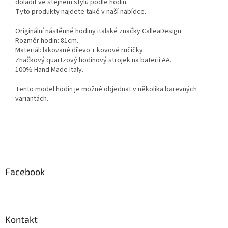
doladit ve stejném stylu podle hodin.
Tyto produkty najdete také v naší nabídce.
Originální nástěnné hodiny italské značky CalleaDesign.
Rozměr hodin: 81cm.
Materiál: lakované dřevo + kovové ručičky.
Značkový quartzový hodinový strojek na baterii AA.
100% Hand Made Italy.
Tento model hodin je možné objednat v několika barevných
variantách.
Z
á
p
a
Facebook
t
í
Kontakt