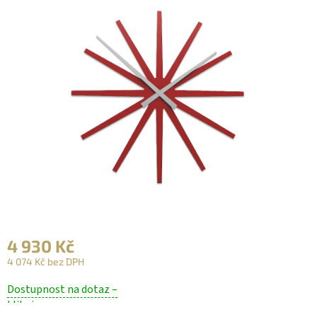
4 930 Kč
4 074 Kč bez DPH
Měrná
Dostupnost na dotaz –
cena:
klikni