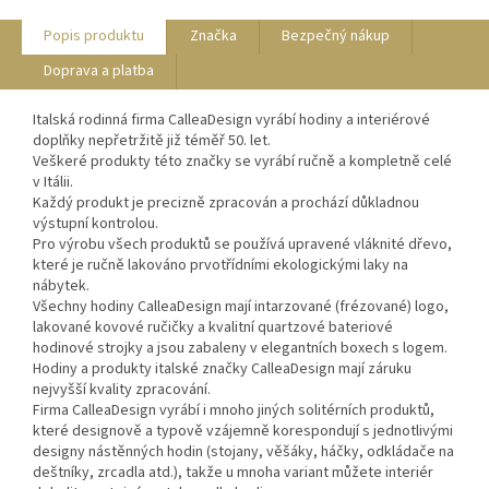
Popis produktu
Značka
Bezpečný nákup
Doprava a platba
Italská rodinná firma CalleaDesign vyrábí hodiny a interiérové
doplňky nepřetržitě již téměř 50. let.
Veškeré produkty této značky se vyrábí ručně a kompletně celé
v Itálii.
Každý produkt je precizně zpracován a prochází důkladnou
výstupní kontrolou.
Pro výrobu všech produktů se používá upravené vláknité dřevo,
které je ručně lakováno prvotřídními ekologickými laky na
nábytek.
Všechny hodiny CalleaDesign mají intarzované (frézované) logo,
lakované kovové ručičky a kvalitní quartzové bateriové
hodinové strojky a jsou zabaleny v elegantních boxech s logem.
Hodiny a produkty italské značky CalleaDesign mají záruku
nejvyšší kvality zpracování.
Firma CalleaDesign vyrábí i mnoho jiných solitérních produktů,
které designově a typově vzájemně korespondují s jednotlivými
designy nástěnných hodin (stojany, věšáky, háčky, odkládače na
deštníky, zrcadla atd.), takže u mnoha variant můžete interiér