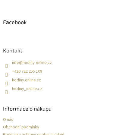
Z
á
p
a
Facebook
t
í
Kontakt
info
@
hodiny-online.cz
+420 722 255 108
hodiny.online.cz
hodiny_online.cz
Informace o nákupu
O nás
Obchodní podmínky
Podmínky ochrany osobních údajů