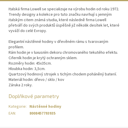
Italská firma Lowell se specializuje na výrobu hodin od roku 1972.
Trendy designy a kolekce pro tuto značku navrhují s jemným
italským citem známá studia, které následně firma Lowell
přetváří do svých produktů úspěšně již několik desítek let, které
vyváží do celé Evropy.
Elegantní nástěnné hodiny v dřevěném rámu s tvarovaným
profilem.
Rám hodin je v luxusním dekoru chromovaného tekutého efektu.
Ciferník hodin je krytý ochranným sklem.
Rozměry hodin: 45x35cm.
Hloubka hodin: 3,5cm.
Quartzový hodinový strojek s tichým chodem poháněný baterií.
Materiál hodin: dřevo / sklo / kov
Záruka 2 roky.
Doplňkové parametry
Kategorie
:
Nástěnné hodiny
EAN
:
8008457793935