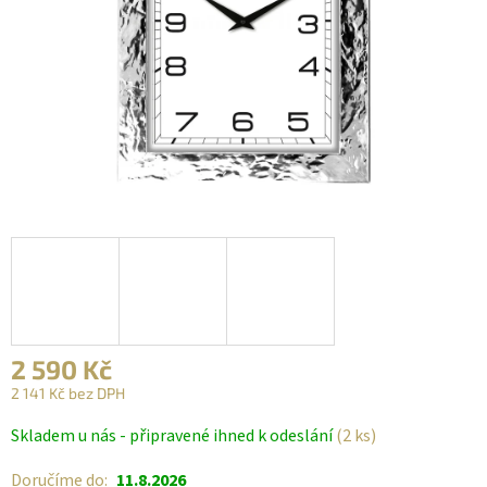
2 590 Kč
2 141 Kč bez DPH
Měrná
Skladem u nás - připravené ihned k odeslání
(2 ks)
cena:
Doručíme do:
11.8.2026