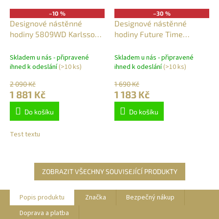
–10 %
–30 %
Designové nástěnné
Designové nástěnné
hodiny 5809WD Karlsson
hodiny Future Time
40cm
doprava zdarma
FT3010BR Flat caffé latte
30cm
Skladem u nás - připravené
Skladem u nás - připravené
ihned k odeslání
(>10 ks)
ihned k odeslání
(>10 ks)
2 090 Kč
1 690 Kč
1 881 Kč
1 183 Kč
Do košíku
Do košíku
Test textu
ZOBRAZIT VŠECHNY SOUVISEJÍCÍ PRODUKTY
Popis produktu
Značka
Bezpečný nákup
Doprava a platba