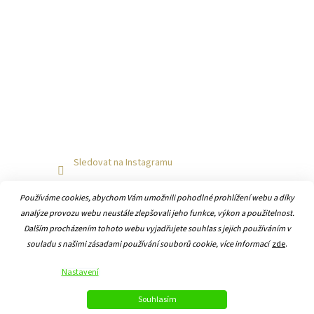
Sledovat na Instagramu
Používáme cookies, abychom Vám umožnili pohodlné prohlížení webu a díky
analýze provozu webu neustále zlepšovali jeho funkce, výkon a použitelnost.
Dalším procházením tohoto webu vyjadřujete souhlas s jejich používáním v
souladu s našimi zásadami používání souborů cookie, více informací
zde
.
Vytvořil Shoptet
Nastavení
Copyright 2026
Hodiny-online.cz
. Všechna práva vyhrazena.
Souhlasím
Upravit nastavení cookies