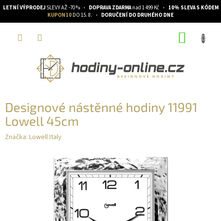
LETNÍ VÝPRODEJ
SLEVY AŽ -70 %
•
DOPRAVA ZDARMA
nad 1 499 Kč
•
10% SLEVA S KÓDEM
KUPON10
DO 15. 8.
•
DORUČENÍ DO DRUHÉHO DNE
Přejít
NÁKUP
na
obsah
KOŠÍK
Designové nástěnné hodiny 11991
Lowell 45cm
Značka:
Lowell Italy