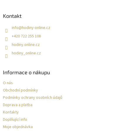
í
Kontakt
info
@
hodiny-online.cz
+420 722 255 108
hodiny.online.cz
hodiny_online.cz
Informace o nákupu
O nás
Obchodní podmínky
Podmínky ochrany osobních údajů
Doprava a platba
Kontakty
Doplňující info
Moje objednávka