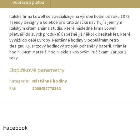
Doprava a platba
Italská firma Lowell se specializuje na výrobu hodin od roku 1972.
Trendy designy a kolekce pro tuto značku navrhují s jemným
italským citem známá studia, které následně firma Lowell
přetváří do svých produktů úspěšně již několik desítek let, které
vyváží do celé Evropy. Nástěnné hodiny v populárním retro
designu. Quartzový hodinový strojek poháněný baterií. Průměr
hodin: 34cm Materiál hodin: sklo s kovovými ručičkami Záruka 2
roky.
Doplňkové parametry
Kategorie
:
Nástěnné hodiny
EAN
:
8008457778192
Z
á
p
a
Facebook
t