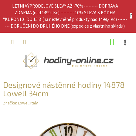
Přejít
LETNÍ VÝPRODEJOVÉ SLEVY AŽ -70% --------- DOPRAVA
na
ZDARMA (nad 1499,-Kč) --------- 10% SLEVA S KÓDEM
obsah
"KUPON10" DO 15.8. (na nezlevněné produkty nad 1499,- Kč) ------
--- DORUČENÍ DO DRUHÉHO DNE (expedice z vlastního skladu)
NÁKUP
KOŠÍK
Designové nástěnné hodiny 14878
Lowell 34cm
Značka:
Lowell Italy