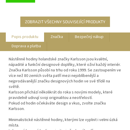
ZOBRAZIT VŠECHNY SOUVISEJÍCÍ PRODUKTY
Popis produktu
Značka
Bezpečný nákup
Doprava a platba
Nástěnné hodiny holandské značky Karlsson jsou kvalitní,
nápadité a funkční designové doplňky, které oživí každý interiér.
Značka Karlsson působí na trhu od roku 1999. Se zastoupením ve
více než 80 zemích světa patří mezi nejoblíbenější a
nejprodávanější značku designových hodin ve své třídě na
světě.
Karlsson přichází několikrát do roka s novými modely, které
pravidelně udivují svoji originalitou a neotřelostí.
Pokud od hodin očekáváte design a vkus, zvolte značku
Karlsson.
Minimalistické nástěnné hodiny, kterými lze vyplnit i velmi úzká
místa.