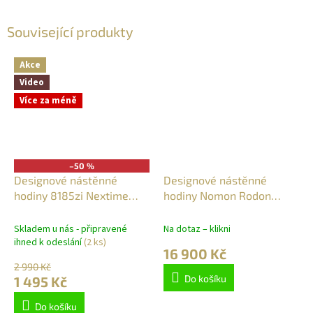
Související produkty
Akce
Video
Více za méně
–50 %
Designové nástěnné
Designové nástěnné
hodiny 8185zi Nextime
hodiny Nomon Rodon
Pendula Round 43cm
Graphite 70cm
Skladem u nás - připravené
Na dotaz – klikni
ihned k odeslání
(2 ks)
16 900 Kč
2 990 Kč
Do košíku
1 495 Kč
Do košíku