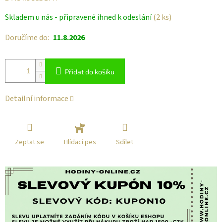
Měrná
Skladem u nás - připravené ihned k odeslání
(2 ks)
cena:
Doručíme do:
11.8.2026
Přidat do košíku
Detailní informace
Zeptat se
Sdílet
Hlídací pes