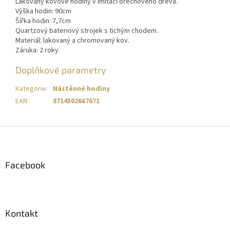
Lakovaný kovové hodiny v imitaci ořechového dřeva.
Výška hodin: 90cm
Šířka hodin: 7,7cm
Quartzový bateriový strojek s tichým chodem.
Materiál: lakovaný a chromovaný kov.
Záruka: 2 roky.
Doplňkové parametry
Kategorie
:
Nástěnné hodiny
EAN
:
8714302667671
Z
á
p
a
Facebook
t
í
Kontakt