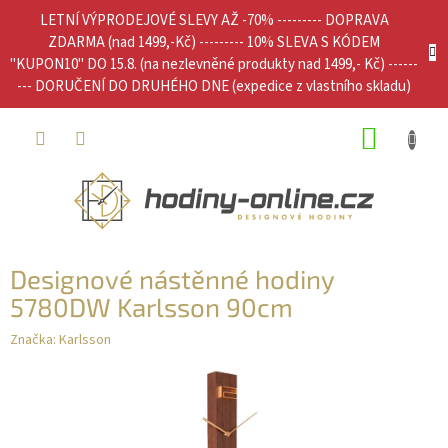
Přejít
LETNÍ VÝPRODEJOVÉ SLEVY AŽ -70% --------- DOPRAVA
na
ZDARMA (nad 1499,-Kč) --------- 10% SLEVA S KÓDEM
obsah
"KUPON10" DO 15.8. (na nezlevněné produkty nad 1499,- Kč) ------
--- DORUČENÍ DO DRUHÉHO DNE (expedice z vlastního skladu)
NÁKUP
KOŠÍK
Designové nástěnné hodiny
5780DW Karlsson 90cm
Značka:
Karlsson