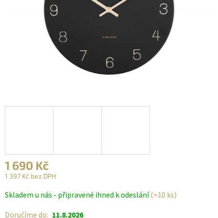
1 690 Kč
1 397 Kč bez DPH
Měrná
Skladem u nás - připravené ihned k odeslání
(>10 ks)
cena:
Doručíme do:
11.8.2026