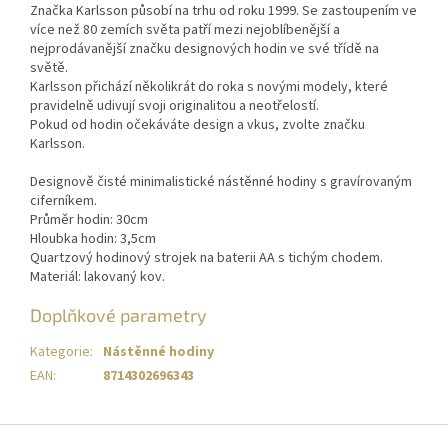
Značka Karlsson působí na trhu od roku 1999. Se zastoupením ve
více než 80 zemích světa patří mezi nejoblíbenější a
nejprodávanější značku designových hodin ve své třídě na
světě.
Karlsson přichází několikrát do roka s novými modely, které
pravidelně udivují svoji originalitou a neotřelostí.
Pokud od hodin očekáváte design a vkus, zvolte značku
Karlsson.
Designově čisté minimalistické nástěnné hodiny s gravírovaným
ciferníkem.
Průměr hodin: 30cm
Hloubka hodin: 3,5cm
Quartzový hodinový strojek na baterii AA s tichým chodem.
Materiál: lakovaný kov.
Doplňkové parametry
Kategorie
:
Nástěnné hodiny
EAN
:
8714302696343
Z