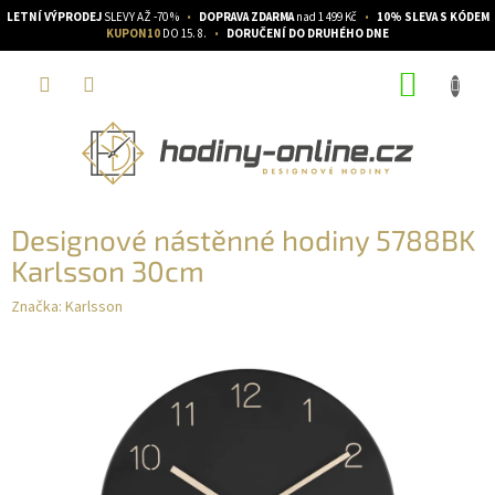
LETNÍ VÝPRODEJ
SLEVY AŽ -70 %
•
DOPRAVA ZDARMA
nad 1 499 Kč
•
10% SLEVA S KÓDEM
KUPON10
DO 15. 8.
•
DORUČENÍ DO DRUHÉHO DNE
Přejít
NÁKUP
na
obsah
KOŠÍK
Designové nástěnné hodiny 5788BK
Karlsson 30cm
Značka:
Karlsson