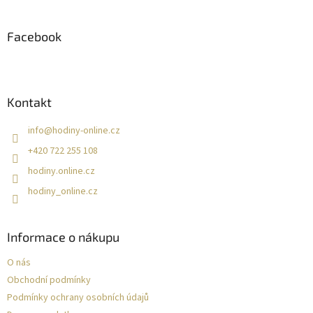
á
p
a
Facebook
t
í
Kontakt
info
@
hodiny-online.cz
+420 722 255 108
hodiny.online.cz
hodiny_online.cz
Informace o nákupu
O nás
Obchodní podmínky
Podmínky ochrany osobních údajů