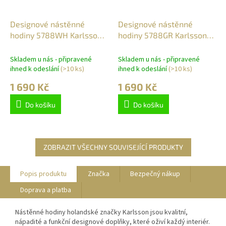
Designové nástěnné
Designové nástěnné
hodiny 5788WH Karlsson
hodiny 5788GR Karlsson
30cm
30cm
Skladem u nás - připravené
Skladem u nás - připravené
ihned k odeslání
(>10 ks)
ihned k odeslání
(>10 ks)
1 690 Kč
1 690 Kč
Do košíku
Do košíku
ZOBRAZIT VŠECHNY SOUVISEJÍCÍ PRODUKTY
Popis produktu
Značka
Bezpečný nákup
Doprava a platba
Nástěnné hodiny holandské značky Karlsson jsou kvalitní,
nápadité a funkční designové doplňky, které oživí každý interiér.