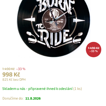
1 490 Kč
–33 %
1 490 Kč
–33 %
998 Kč
825 Kč bez DPH
Měrná
Skladem u nás - připravené ihned k odeslání
(1 ks)
cena:
Doručíme do:
11.8.2026