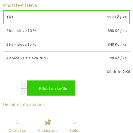
Množstevní sleva
1 ks
998 Kč
/ ks
2 ks = sleva 10 %
898 Kč
/ ks
3 ks = sleva 15 %
848 Kč
/ ks
4 a více ks = sleva 20 %
798 Kč
/ ks
Ušetříte
0 Kč
Přidat do košíku
Detailní informace
Zeptat se
Sdílet
Hlídací pes