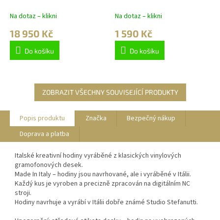
Wenge 125cm
42cm
Na dotaz – klikni
Na dotaz – klikni
18 950 Kč
1 590 Kč
Do košíku
Do košíku
ZOBRAZIT VŠECHNY SOUVISEJÍCÍ PRODUKTY
Popis produktu
Značka
Bezpečný nákup
Doprava a platba
Italské kreativní hodiny vyráběné z klasických vinylových
gramofonových desek.
Made In Italy – hodiny jsou navrhované, ale i vyráběné v Itálii.
Každý kus je vyroben a precizně zpracován na digitálním NC
stroji.
Hodiny navrhuje a vyrábí v Itálii dobře známé Studio Stefanutti.