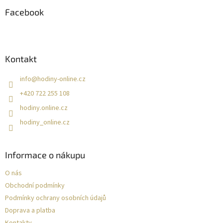
p
a
Facebook
t
í
Kontakt
info
@
hodiny-online.cz
+420 722 255 108
hodiny.online.cz
hodiny_online.cz
Informace o nákupu
O nás
Obchodní podmínky
Podmínky ochrany osobních údajů
Doprava a platba