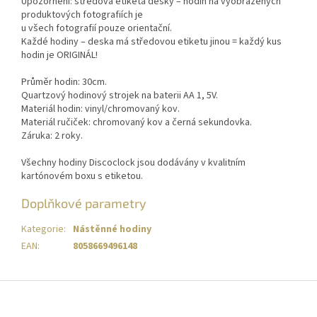
Upozornění: středová etiketa desky – hodin na vyobrazených
produktových fotografiích je
u všech fotografií pouze orientační.
Každé hodiny – deska má středovou etiketu jinou = každý kus
hodin je ORIGINÁL!
Průměr hodin: 30cm.
Quartzový hodinový strojek na baterii AA 1, 5V.
Materiál hodin: vinyl/chromovaný kov.
Materiál ručiček: chromovaný kov a černá sekundovka.
Záruka: 2 roky.
Všechny hodiny Discoclock jsou dodávány v kvalitním
kartónovém boxu s etiketou.
Doplňkové parametry
Kategorie
:
Nástěnné hodiny
EAN
:
8058669496148
Z
á