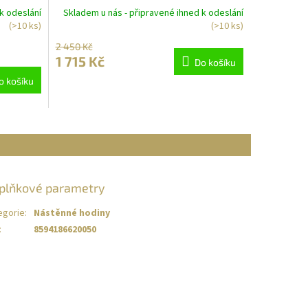
k odeslání
Skladem u nás - připravené ihned k odeslání
(>10 ks)
(>10 ks)
2 450 Kč
1 715 Kč
Do košíku
o košíku
plňkové parametry
egorie
:
Nástěnné hodiny
:
8594186620050