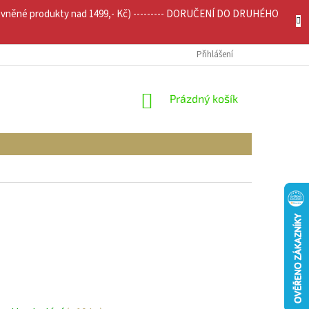
evněné produkty nad 1499,- Kč) --------- DORUČENÍ DO DRUHÉHO
JÍCÍ INFO
MOJE OBJEDNÁVKA
Přihlášení
NÁKUPNÍ
Prázdný košík
KOŠÍK