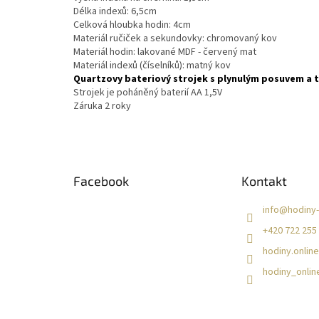
Délka indexů: 6,5cm
Celková hloubka hodin: 4cm
Materiál ručiček a sekundovky: chromovaný kov
Materiál hodin: lakované MDF - červený mat
Materiál indexů (číselníků): matný kov
Quartzovy bateriový strojek s plynulým posuvem a
Strojek je poháněný baterií AA 1,5V
Záruka 2 roky
Z
á
Facebook
Kontakt
p
a
info
@
hodiny-
t
+420 722 255
í
hodiny.online
hodiny_onlin