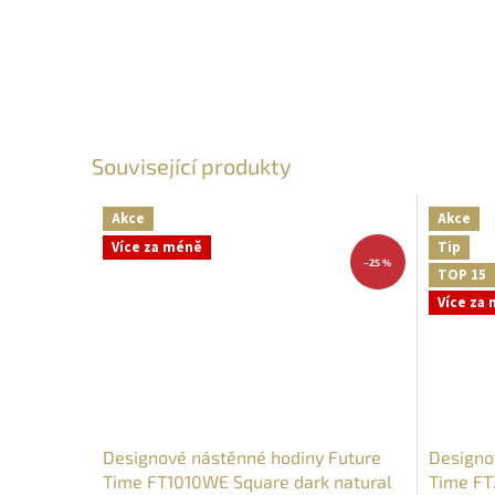
Související produkty
Akce
Akce
Více za méně
Tip
–25 %
TOP 15
Více za
Designové nástěnné hodiny Future
Designo
Time FT1010WE Square dark natural
Time FT