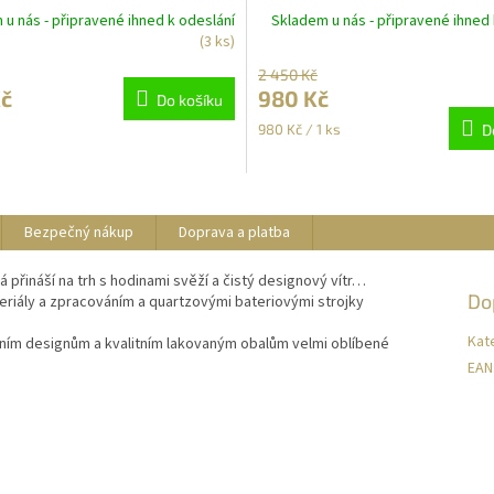
40cm
u nás - připravené ihned k odeslání
Skladem u nás - připravené ihned 
(3 ks)
2 450 Kč
Kč
980 Kč
Do košíku
Měrná
980 Kč / 1 ks
D
cena:
Bezpečný nákup
Doprava a platba
 přináší na trh s hodinami svěží a čistý designový vítr…
Do
eriály a zpracováním a quartzovými bateriovými strojky
Kat
ním designům a kvalitním lakovaným obalům velmi oblíbené
EAN