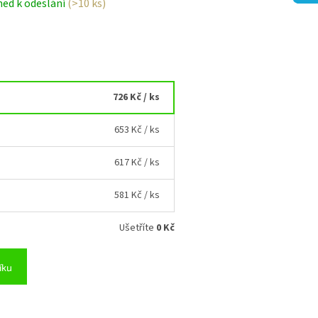
ned k odeslání
(>10 ks)
726 Kč
/ ks
653 Kč
/ ks
617 Kč
/ ks
581 Kč
/ ks
Ušetříte
0 Kč
íku