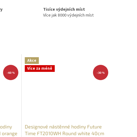
vy
Tisíce výdejních míst
Více jak 8000 výdejních míst
Akce
Více za méně
–60 %
–30 %
odiny
Designové nástěnné hodiny Future
 orange
Time FT2010WH Round white 40cm