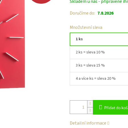
Skladem u nás - připravené ih
cena:
Doručíme do:
7.8.2026
Množstevní sleva
1 ks
2 ks = sleva 10 %
3 ks = sleva 15 %
4 a více ks = sleva 20 %
Přidat do koš
Detailní informace