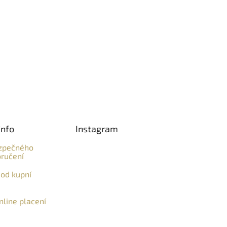
info
Instagram
zpečného
ručení
od kupní
line placení