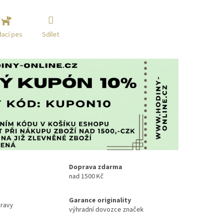
Sdílet
dací pes
Doprava zdarma
nad 1500 Kč
Garance originality
ravy
výhradní dovozce značek