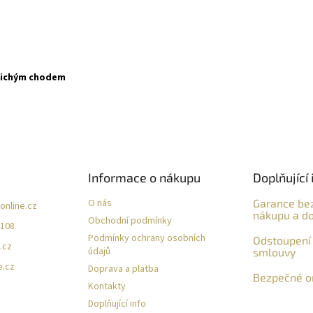
 tichým chodem
Informace o nákupu
Doplňující 
O nás
Garance be
online.cz
nákupu a do
Obchodní podmínky
 108
Podmínky ochrany osobních
Odstoupení 
.cz
údajů
smlouvy
e.cz
Doprava a platba
Bezpečné on
Kontakty
Doplňující info