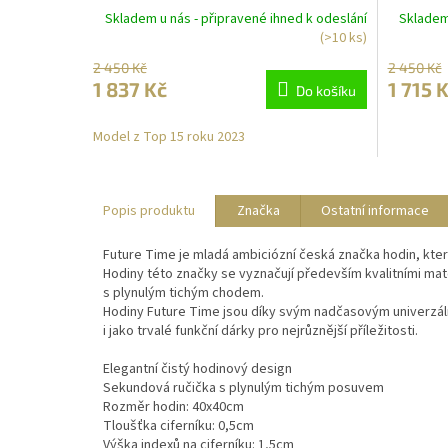
brown 40cm
Skladem u nás - připravené ihned k odeslání
Skladem 
(>10 ks)
2 450 Kč
2 450 Kč
1 837 Kč
1 715 
Do košíku
Model z Top 15 roku 2023
Popis produktu
Značka
Ostatní informace
Future Time je mladá ambiciózní česká značka hodin, která
Hodiny této značky se vyznačují především kvalitními mat
s plynulým tichým chodem.
Hodiny Future Time jsou díky svým nadčasovým univerzál
i jako trvalé funkční dárky pro nejrůznější příležitosti.
Elegantní čistý hodinový design
Sekundová ručička s plynulým tichým posuvem
Rozměr hodin: 40x40cm
Tloušťka ciferníku: 0,5cm
Výška indexů na ciferníku: 1,5cm