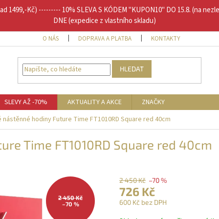
1499,-Kč) --------- 10% SLEVA S KÓDEM "KUPON10" DO 15.8. (na nezl
DNE (expedice z vlastního skladu)
O NÁS
DOPRAVA A PLATBA
KONTAKTY
DOPLŇU
HLEDAT
SLEVY AŽ -70%
AKTUALITY A AKCE
ZNAČKY
 nástěnné hodiny Future Time FT1010RD Square red 40cm
ture Time FT1010RD Square red 40cm
2 450 Kč
–70 %
726 Kč
2 450 Kč
600 Kč bez DPH
–70 %
Měrná