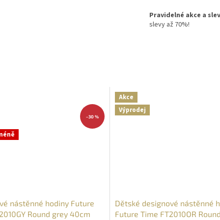
Pravidelné akce a sle
slevy až 70%!
Akce
Výprodej
–30 %
 méně
vé nástěnné hodiny Future
Dětské designové nástěnné h
2010GY Round grey 40cm
Future Time FT2010OR Round