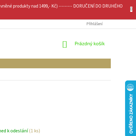
evněné produkty nad 1499,- Kč) --------- DORUČENÍ DO DRUHÉHO
JÍCÍ INFO
MOJE OBJEDNÁVKA
Přihlášení
NÁKUPNÍ
Prázdný košík
KOŠÍK
ned k odeslání
(1 ks)