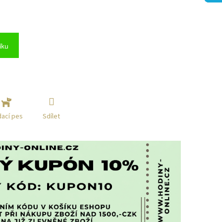
íku
Sdílet
dací pes