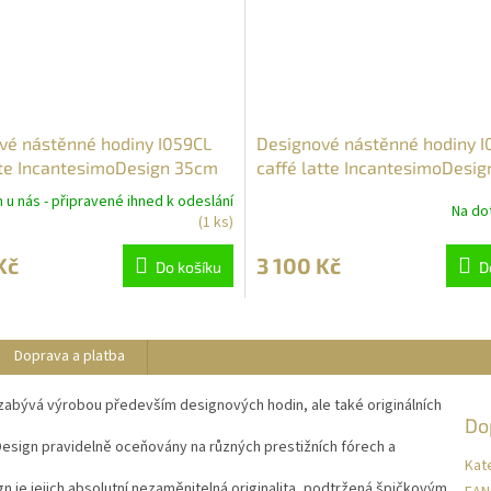
vé nástěnné hodiny I059CL
Designové nástěnné hodiny 
te IncantesimoDesign 35cm
caffé latte IncantesimoDesi
u nás - připravené ihned k odeslání
Na dot
(1 ks)
Kč
3 100 Kč
Do košíku
D
Doprava a platba
 zabývá výrobou především designových hodin, ale také originálních
Do
esign pravidelně oceňovány na různých prestižních fórech a
Kat
n je jejich absolutní nezaměnitelná originalita, podtržená špičkovým