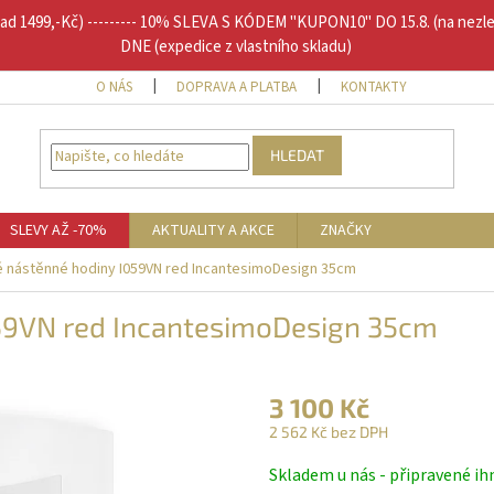
1499,-Kč) --------- 10% SLEVA S KÓDEM "KUPON10" DO 15.8. (na nezl
DNE (expedice z vlastního skladu)
O NÁS
DOPRAVA A PLATBA
KONTAKTY
DOPLŇU
HLEDAT
SLEVY AŽ -70%
AKTUALITY A AKCE
ZNAČKY
 nástěnné hodiny I059VN red IncantesimoDesign 35cm
59VN red IncantesimoDesign 35cm
3 100 Kč
2 562 Kč bez DPH
Měrná
Skladem u nás - připravené ih
cena: