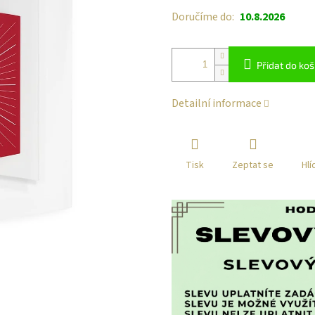
Doručíme do:
10.8.2026
Přidat do koš
Detailní informace
Tisk
Zeptat se
Hlí