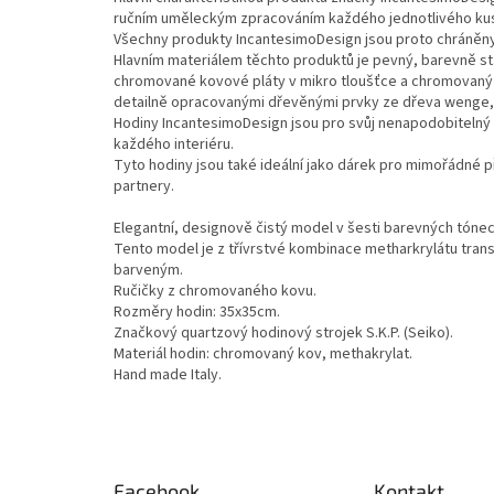
ručním uměleckým zpracováním každého jednotlivého ku
Všechny produkty IncantesimoDesign jsou proto chráněn
Hlavním materiálem těchto produktů je pevný, barevně sta
chromované kovové pláty v mikro tloušťce a chromovaný 
detailně opracovanými dřevěnými prvky ze dřeva wenge,
Hodiny IncantesimoDesign jsou pro svůj nenapodobitelný
každého interiéru.
Tyto hodiny jsou také ideální jako dárek pro mimořádné p
partnery.
Elegantní, designově čistý model v šesti barevných tónec
Tento model je z třívrstvé kombinace metharkrylátu tra
barveným.
Ručičky z chromovaného kovu.
Rozměry hodin: 35x35cm.
Značkový quartzový hodinový strojek S.K.P. (Seiko).
Materiál hodin: chromovaný kov, methakrylat.
Hand made Italy.
Z
á
Facebook
Kontakt