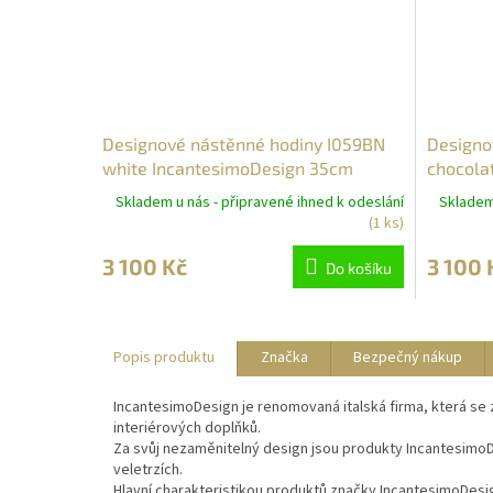
Designové nástěnné hodiny I059BN
Designo
white IncantesimoDesign 35cm
chocola
Skladem u nás - připravené ihned k odeslání
Skladem 
(1 ks)
3 100 Kč
3 100 
Do košíku
Popis produktu
Značka
Bezpečný nákup
IncantesimoDesign je renomovaná italská firma, která se
interiérových doplňků.
Za svůj nezaměnitelný design jsou produkty IncantesimoD
veletrzích.
Hlavní charakteristikou produktů značky IncantesimoDesig