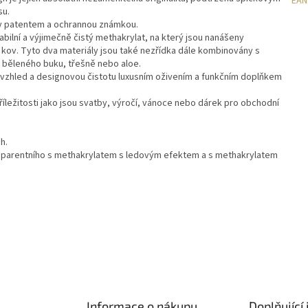
EAN
su.
y patentem a ochrannou známkou.
bilní a výjimečně čistý methakrylat, na který jsou nanášeny
kov. Tyto dva materiály jsou také nezřídka dále kombinovány s
 běleného buku, třešně nebo aloe.
 vzhled a designovou čistotu luxusním oživením a funkčním doplňkem
říležitosti jako jsou svatby, výročí, vánoce nebo dárek pro obchodní
h.
nsparentního s methakrylatem s ledovým efektem a s methakrylatem
Informace o nákupu
Doplňující 