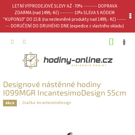
Přejít
LETNÍ VÝPRODEJOVÉ SLEVY AŽ -70% --------- DOPRAVA
na
ZDARMA (nad 1499,-Kč) --------- 10% SLEVA S KÓDEM
obsah
"KUPON10" DO 15.8. (na nezlevněné produkty nad 1499,- Kč) ------
--- DORUČENÍ DO DRUHÉHO DNE (expedice z vlastního skladu)
NÁKUP
KOŠÍK
Designové nástěnné hodiny
I099MGR IncantesimoDesign 55cm
Značka:
IncantesimoDesign
Akce