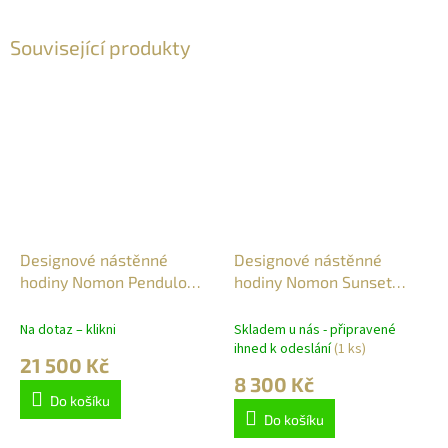
Související produkty
Designové nástěnné
Designové nástěnné
hodiny Nomon Pendulo
hodiny Nomon Sunset
Inox, chrom
Wood 50cm
Na dotaz – klikni
Skladem u nás - připravené
ihned k odeslání
(1 ks)
21 500 Kč
8 300 Kč
Do košíku
Do košíku