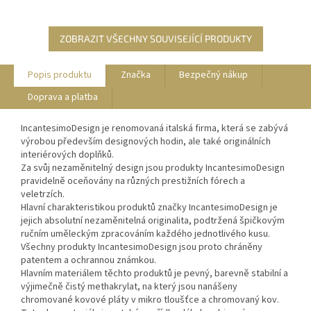
ZOBRAZIT VŠECHNY SOUVISEJÍCÍ PRODUKTY
Popis produktu
Značka
Bezpečný nákup
Doprava a platba
IncantesimoDesign je renomovaná italská firma, která se zabývá
výrobou především designových hodin, ale také originálních
interiérových doplňků.
Za svůj nezaměnitelný design jsou produkty IncantesimoDesign
pravidelně oceňovány na různých prestižních fórech a
veletrzích.
Hlavní charakteristikou produktů značky IncantesimoDesign je
jejich absolutní nezaměnitelná originalita, podtržená špičkovým
ručním uměleckým zpracováním každého jednotlivého kusu.
Všechny produkty IncantesimoDesign jsou proto chráněny
patentem a ochrannou známkou.
Hlavním materiálem těchto produktů je pevný, barevně stabilní a
výjimečně čistý methakrylat, na který jsou nanášeny
chromované kovové pláty v mikro tloušťce a chromovaný kov.