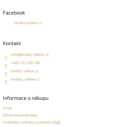
p
a
Facebook
t
Hodiny-online.cz
í
Kontakt
info
@
hodiny-online.cz
+420 722 255 108
hodiny.online.cz
hodiny_online.cz
Informace o nákupu
O nás
Obchodní podmínky
Podmínky ochrany osobních údajů