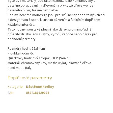
Tyto dva materiály jsou také nezřídka dále kombinovány s
detailně opracovanými dřevěnými prvky ze dřeva wenge,
běleného buku, třešně nebo aloe.
Hodiny IncantesimoDesign jsou pro svůj nenapodobitelný vzhled
a designovou čistotu luxusním oživením a funkčním doplňkem
každého interiéru.
Tyto hodiny jsou také ideální jako dárek pro mimořádné
příležitosti jako jsou svatby, výročí, vánoce nebo dárek pro
obchodní partnery.
Rozměry hodin: 55x34cm
Hloubka hodin: 6cm
Quartzový hodinový strojek S.K.P. (Seiko).
Materiál: chromovaný kov, methakrylat, lakované dřevo.
Hand made Italy.
Doplňkové parametry
Kategorie
:
Nástěnné hodiny
EAN
:
8594186629084
Z
á