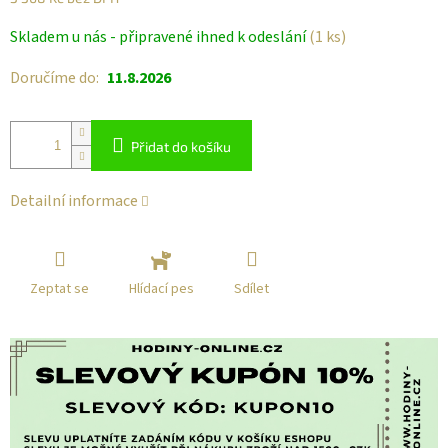
Měrná
Skladem u nás - připravené ihned k odeslání
(1 ks)
cena:
Doručíme do:
11.8.2026
Přidat do košíku
Detailní informace
Zeptat se
Sdílet
Hlídací pes