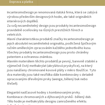
Doprava a platba
IncantesimoDesign je renomovaná italská firma, která se zabývá
výrobou především designových hodin, ale také originálních
interiérových doplňků.
Za svůj nezaměnitelný design jsou produkty IncantesimoDesign
pravidelně oceňovány na různých prestižních fórech a
veletrzích.
Hlavní charakteristikou produktů značky IncantesimoDesign je
jejich absolutní nezaměnitelná originalita, podtržená špičkovým
ručním uměleckým zpracováním každého jednotlivého kusu.
Všechny produkty IncantesimoDesign jsou proto chráněny
patentem a ochrannou známkou.
Hlavním materiálem těchto produktů je pevný, barevně stabilní a
výjimečně čistý methakrylat (akrylátová pryskyřice), na který
jsou nanášeny chromované kovové pláty v mikro tloušťce. Tyto
dva materiály jsou také nezřídka dále kombinovány s detailně
opracovanými dřevěnými prvky (wenge, bělený buk nebo
třešeň).
Elegantní nadčasové hodiny s kombinovanými prvky.
Kombinace chromovaných a dýhovaných prvků - bělený dub.
Tělo hodin je methakrylátu designu zamraženého efektu.