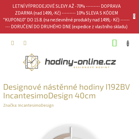
Přejít
LETNÍ VÝPRODEJOVÉ SLEVY AŽ -70% --------- DOPRAVA
na
ZDARMA (nad 1499,-Kč) --------- 10% SLEVA S KÓDEM
obsah
"KUPON10" DO 15.8. (na nezlevněné produkty nad 1499,- Kč) ------
--- DORUČENÍ DO DRUHÉHO DNE (expedice z vlastního skladu)
NÁKUP
KOŠÍK
Designové nástěnné hodiny I192BV
IncantesimoDesign 40cm
Značka:
IncantesimoDesign