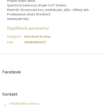
Průměr hodin: 40cm.
Quartzový bateriový strojek S.K.P. (Seiko).
Materiál: chromovaný kov, methakrylat, dýha - bělený dub.
Prodloužená záruka 36 měsíců.
Handmade Italy.
Doplňkové parametry
Kategorie
:
Nástěnné hodiny
EAN
:
8594186621972
Z
á
p
a
Facebook
t
í
Kontakt
info
@
hodiny-online.cz