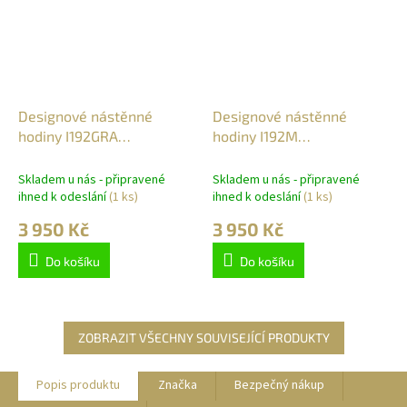
Designové nástěnné
Designové nástěnné
hodiny I192GRA
hodiny I192M
IncantesimoDesign 40cm
IncantesimoDesign 40cm
Skladem u nás - připravené
Skladem u nás - připravené
ihned k odeslání
(1 ks)
ihned k odeslání
(1 ks)
3 950 Kč
3 950 Kč
Do košíku
Do košíku
ZOBRAZIT VŠECHNY SOUVISEJÍCÍ PRODUKTY
Popis produktu
Značka
Bezpečný nákup