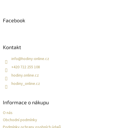
Z
á
p
a
Facebook
t
í
Kontakt
info
@
hodiny-online.cz
+420 722 255 108
hodiny.online.cz
hodiny_online.cz
Informace o nákupu
O nás
Obchodní podmínky
Podmínky ochrany osobních údajů