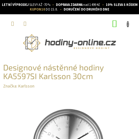
LETNÍ VÝPRODEJ
SLEVY AŽ -70 %
•
DOPRAVA ZDARMA
nad 1 499 Kč
•
10% SLEVA S KÓDEM
KUPON10
DO 15. 8.
•
DORUČENÍ DO DRUHÉHO DNE
Přejít
NÁKUP
na
obsah
KOŠÍK
Designové nástěnné hodiny
KA5597SI Karlsson 30cm
Značka:
Karlsson