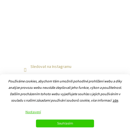
Sledovat na Instagramu
Používáme cookies, abychom Vám umožnili pohodlné prohlížení webu a díky
analýze provozu webu neustále zlepšovali jeho funkce, výkon a použitelnost.
Dalším procházením tohoto webu vyjadřujete souhlas s jejich používáním v
souladu s našimi zásadami používání souborů cookie, více informací
zde
.
Vytvořil Shoptet
Nastavení
Copyright 2026
Hodiny-online.cz
. Všechna práva vyhrazena.
Souhlasím
Upravit nastavení cookies