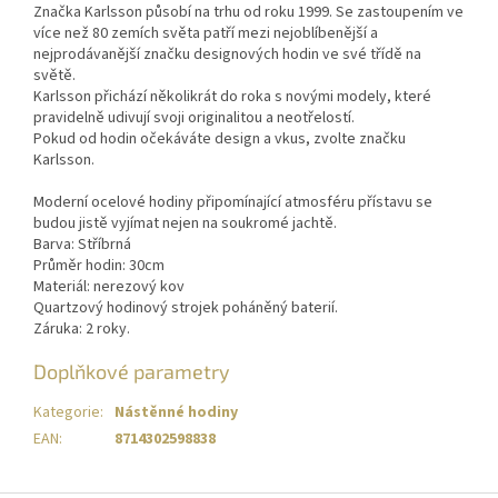
Značka Karlsson působí na trhu od roku 1999. Se zastoupením ve
více než 80 zemích světa patří mezi nejoblíbenější a
nejprodávanější značku designových hodin ve své třídě na
světě.
Karlsson přichází několikrát do roka s novými modely, které
pravidelně udivují svoji originalitou a neotřelostí.
Pokud od hodin očekáváte design a vkus, zvolte značku
Karlsson.
Moderní ocelové hodiny připomínající atmosféru přístavu se
budou jistě vyjímat nejen na soukromé jachtě.
Barva: Stříbrná
Průměr hodin: 30cm
Materiál: nerezový kov
Quartzový hodinový strojek poháněný baterií.
Záruka: 2 roky.
Doplňkové parametry
Kategorie
:
Nástěnné hodiny
EAN
:
8714302598838