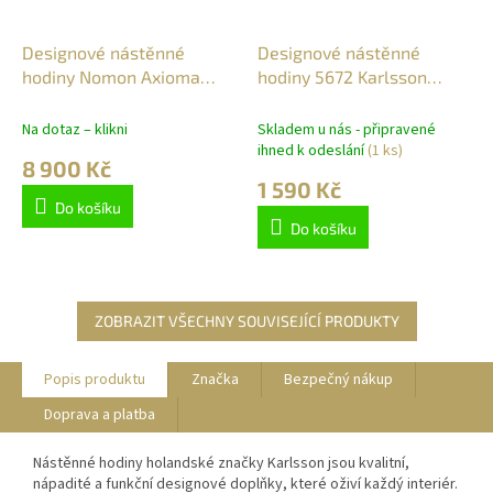
Designové nástěnné
Designové nástěnné
hodiny Nomon Axioma
hodiny 5672 Karlsson
Graphite N 105cm
28cm
Na dotaz – klikni
Skladem u nás - připravené
ihned k odeslání
(1 ks)
8 900 Kč
1 590 Kč
Do košíku
Do košíku
ZOBRAZIT VŠECHNY SOUVISEJÍCÍ PRODUKTY
Popis produktu
Značka
Bezpečný nákup
Doprava a platba
Nástěnné hodiny holandské značky Karlsson jsou kvalitní,
nápadité a funkční designové doplňky, které oživí každý interiér.