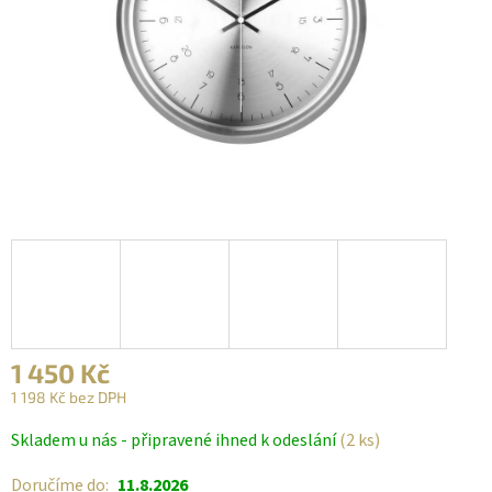
1 450 Kč
1 198 Kč bez DPH
Měrná
Skladem u nás - připravené ihned k odeslání
(2 ks)
cena:
Doručíme do:
11.8.2026