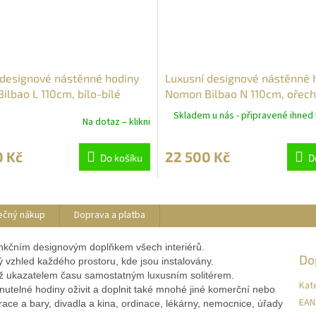
 designové nástěnné hodiny
Luxusní designové nástěnné 
lbao L 110cm, bílo-bílé
Nomon Bilbao N 110cm, ořec
černé
Skladem u nás - připravené ihned 
Na dotaz – klikni
0 Kč
22 500 Kč
Do košíku
D
ečný nákup
Doprava a platba
nkčním designovým doplňkem všech interiérů.
Do
itý vzhled každého prostoru, kde jsou instalovány.
ež ukazatelem času samostatným luxusním solitérem.
Kat
utelné hodiny oživit a doplnit také mnohé jiné komerční nebo
EAN
race a bary, divadla a kina, ordinace, lékárny, nemocnice, úřady