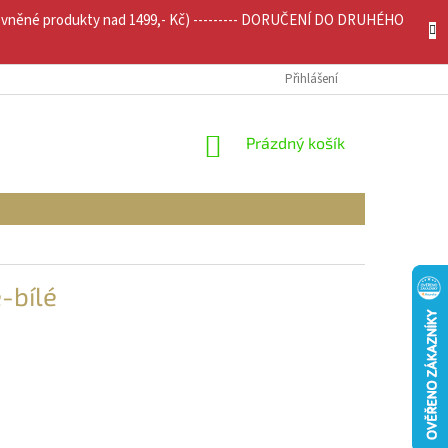
evněné produkty nad 1499,- Kč) --------- DORUČENÍ DO DRUHÉHO
JÍCÍ INFO
MOJE OBJEDNÁVKA
Přihlášení
NÁKUPNÍ
Prázdný košík
KOŠÍK
-bílé