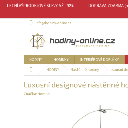
Přejít
LETNÍ VÝPRODEJOVÉ SLEVY AŽ -70% --------- DOPRAVA ZDARMA (nad 
na
obsah
info@hodiny-online.cz
HODINY
HODINKY
INTERIÉROVÉ DOPLŇKY
Domů
HODINY
Nástěnné hodiny
Luxusní d
Luxusní designové nástěnné h
Značka:
Nomon