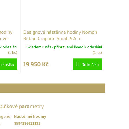
hodiny
Designové nástěnné hodiny Nomon
hové-
Bilbao Graphite Small 92cm
k odeslání
Skladem u nás - připravené ihned k odeslání
(1 ks)
(1 ks)
19 950 Kč
o košíku
Do košíku
plňkové parametry
egorie
:
Nástěnné hodiny
:
8594186621132