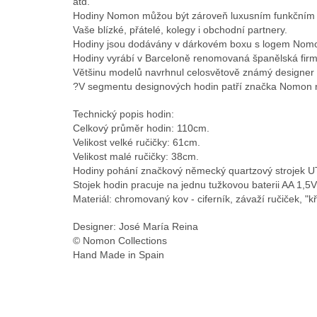
atd.
Hodiny Nomon můžou být zároveň luxusním funkčním dá
Vaše blízké, přátelé, kolegy i obchodní partnery.
Hodiny jsou dodávány v dárkovém boxu s logem Nom
Hodiny vyrábí v Barceloně renomovaná španělská fi
Většinu modelů navrhnul celosvětově známý designer
?V segmentu designových hodin patří značka Nomon na
Technický popis hodin:
Celkový průměr hodin: 110cm.
Velikost velké ručičky: 61cm.
Velikost malé ručičky: 38cm.
Hodiny pohání značkový německý quartzový strojek U
Stojek hodin pracuje na jednu tužkovou baterii AA 1,5V
Materiál: chromovaný kov - ciferník, závaží ručiček, "kř
Designer: José María Reina
© Nomon Collections
Hand Made in Spain
Z