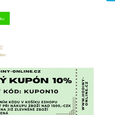
íku
ílet