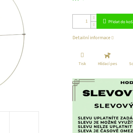
klikni
Přidat do koš
Detailní informace
Tisk
Sd
Hlídací pes