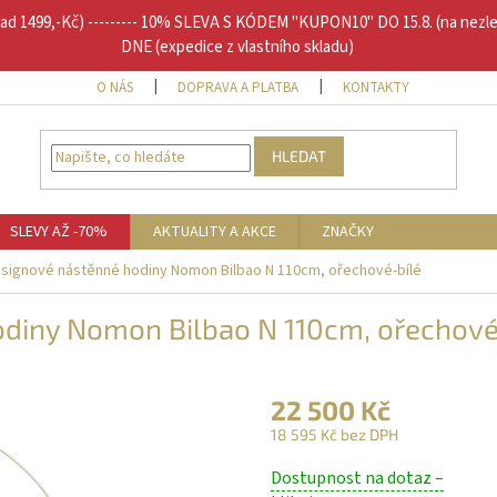
1499,-Kč) --------- 10% SLEVA S KÓDEM "KUPON10" DO 15.8. (na nezl
DNE (expedice z vlastního skladu)
O NÁS
DOPRAVA A PLATBA
KONTAKTY
DOPLŇU
HLEDAT
SLEVY AŽ -70%
AKTUALITY A AKCE
ZNAČKY
esignové nástěnné hodiny Nomon Bilbao N 110cm, ořechové-bílé
odiny Nomon Bilbao N 110cm, ořechové
22 500 Kč
18 595 Kč bez DPH
Měrná
Dostupnost na dotaz –
cena: