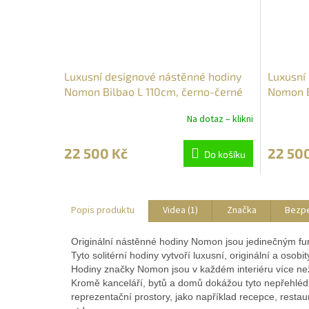
Luxusní designové nástěnné hodiny
Luxusní
Nomon Bilbao L 110cm, černo-černé
Nomon Bi
Na dotaz – klikni
22 500 Kč
22 50
Do košíku
Popis produktu
Videa (1)
Značka
Bezp
Originální nástěnné hodiny Nomon jsou jedinečným fu
Tyto solitérní hodiny vytvoří luxusní, originální a osob
Hodiny značky Nomon jsou v každém interiéru více n
Kromě kanceláří, bytů a domů dokážou tyto nepřehlédn
reprezentační prostory, jako například recepce, restau