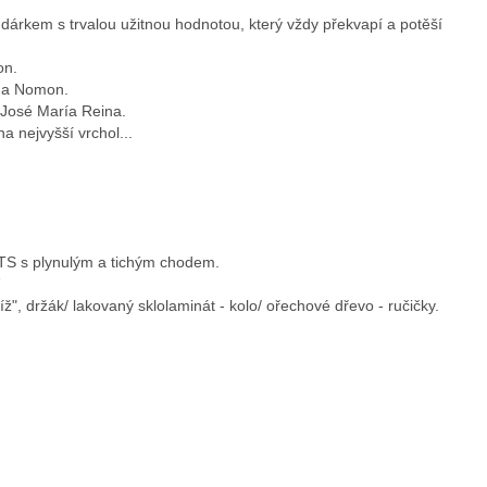
rkem s trvalou užitnou hodnotou, který vždy překvapí a potěší
on.
rma Nomon.
 José María Reina.
 nejvyšší vrchol...
TS s plynulým a tichým chodem.
íž", držák/ lakovaný sklolaminát - kolo/ ořechové dřevo - ručičky.