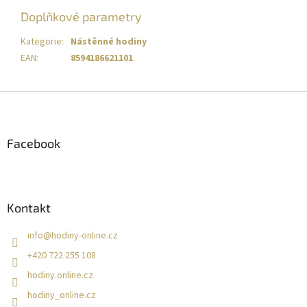
Doplňkové parametry
Kategorie
:
Nástěnné hodiny
EAN
:
8594186621101
Z
á
p
a
Facebook
t
í
Kontakt
info
@
hodiny-online.cz
+420 722 255 108
hodiny.online.cz
hodiny_online.cz