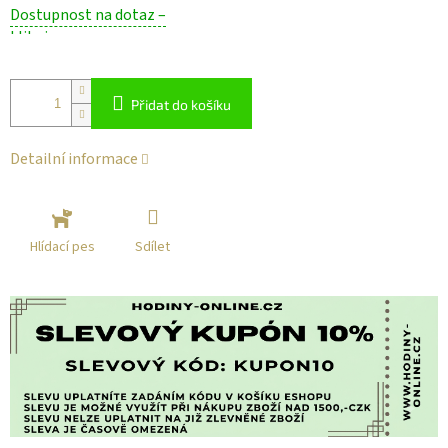
Měrná
Dostupnost na dotaz –
cena:
klikni
Přidat do košíku
Detailní informace
Sdílet
Hlídací pes