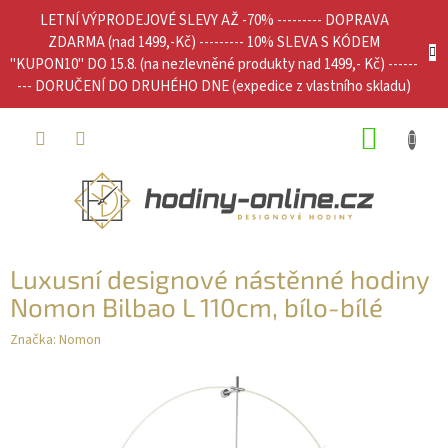
Přejít
LETNÍ VÝPRODEJOVÉ SLEVY AŽ -70% --------- DOPRAVA
na
ZDARMA (nad 1499,-Kč) --------- 10% SLEVA S KÓDEM
obsah
"KUPON10" DO 15.8. (na nezlevněné produkty nad 1499,- Kč) ------
--- DORUČENÍ DO DRUHÉHO DNE (expedice z vlastního skladu)
NÁKUP
KOŠÍK
Luxusní designové nástěnné hodiny
Nomon Bilbao L 110cm, bílo-bílé
Značka:
Nomon