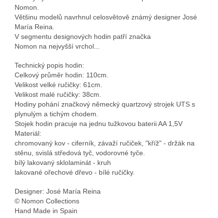
Nomon.
Většinu modelů navrhnul celosvětově známý designer José
María Reina.
V segmentu designových hodin patří značka
Nomon na nejvyšší vrchol...
Technický popis hodin:
Celkový průměr hodin: 110cm.
Velikost velké ručičky: 61cm.
Velikost malé ručičky: 38cm.
Hodiny pohání značkový německý quartzový strojek UTS s
plynulým a tichým chodem.
Stojek hodin pracuje na jednu tužkovou baterii AA 1,5V
Materiál:
chromovaný kov - ciferník, závaží ručiček, "kříž" - držák na
stěnu, svislá středová tyč, vodorovné tyče.
bílý lakovaný sklolaminát - kruh
lakované ořechové dřevo - bílé ručičky.
Designer: José María Reina
© Nomon Collections
Hand Made in Spain