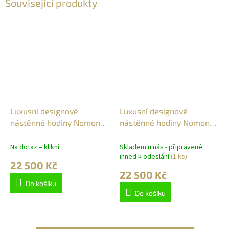
Související produkty
Luxusní designové
Luxusní designové
nástěnné hodiny Nomon
nástěnné hodiny Nomon
Bilbao L 110cm, černo-
Bilbao N 110cm, ořechové-
černé
černé
Na dotaz – klikni
Skladem u nás - připravené
ihned k odeslání
(1 ks)
22 500 Kč
22 500 Kč
Do košíku
Do košíku