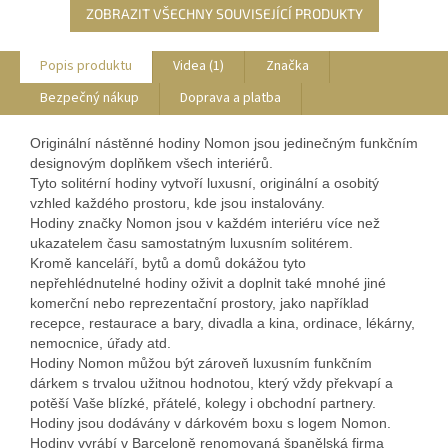
ZOBRAZIT VŠECHNY SOUVISEJÍCÍ PRODUKTY
Popis produktu
Videa (1)
Značka
Bezpečný nákup
Doprava a platba
Originální nástěnné hodiny Nomon jsou jedinečným funkčním
designovým doplňkem všech interiérů.
Tyto solitérní hodiny vytvoří luxusní, originální a osobitý
vzhled každého prostoru, kde jsou instalovány.
Hodiny značky Nomon jsou v každém interiéru více než
ukazatelem času samostatným luxusním solitérem.
Kromě kanceláří, bytů a domů dokážou tyto
nepřehlédnutelné hodiny oživit a doplnit také mnohé jiné
komerční nebo reprezentační prostory, jako například
recepce, restaurace a bary, divadla a kina, ordinace, lékárny,
nemocnice, úřady atd.
Hodiny Nomon můžou být zároveň luxusním funkčním
dárkem s trvalou užitnou hodnotou, který vždy překvapí a
potěší Vaše blízké, přátelé, kolegy i obchodní partnery.
Hodiny jsou dodávány v dárkovém boxu s logem Nomon.
Hodiny vyrábí v Barceloně renomovaná španělská firma