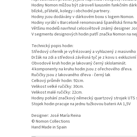
Hodiny Nomon můžou být zároveň luxusním funkčním dárke
blízké, přátelé, kolegy i obchodní partnery.
Hodiny jsou dodávány v dárkovém boxu s logem Nomon.
Hodiny vyrábí v Barceloně renomovaná španělská firma 
Většinu modelů navrhnul celosvětově známý designer Jos
V segmentu designových hodin patří značka Nomon na nejv
Technický popis hodin:
Středový ciferník je vyfrézovaný a vyhlazený z masivníh
Držák na zdi a středová závěsná tyč je z kovu s exkluziv
Obvodové kruh hodin je lakovaný černý sklolaminát.
4 komponenty na kruhu hodin jsou z ořechového dřeva.
Ručičky jsou z lakovaného dřeva - černý lak
Celkový průměr hodin: 92cm.
Velikost velké ručičky: 30cm.
Velikost malé ručičky: 22cm.
Hodiny pohání značkový německý quartzový strojek UTS 
Stojek hodin pracuje na jednu tužkovou baterii AA 1,5V
Designer: José María Reina
© Nomon Collections
Hand Made in Spain