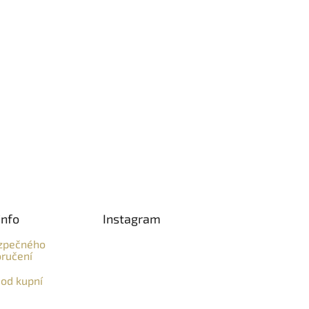
info
Instagram
zpečného
ručení
od kupní