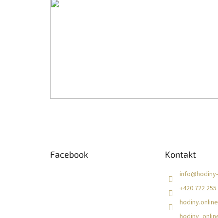
Z
á
Facebook
Kontakt
p
a
info
@
hodiny-
t
+420 722 255
í
hodiny.online
hodiny_onlin