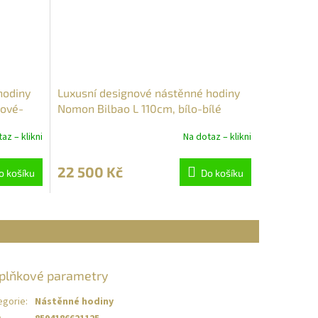
hodiny
Luxusní designové nástěnné hodiny
hové-
Nomon Bilbao L 110cm, bílo-bílé
az – klikni
Na dotaz – klikni
22 500 Kč
o košíku
Do košíku
plňkové parametry
egorie
:
Nástěnné hodiny