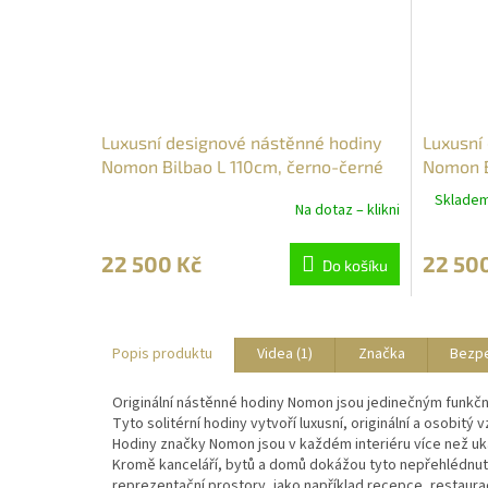
Luxusní designové nástěnné hodiny
Luxusní
Nomon Bilbao L 110cm, černo-černé
Nomon B
černé
Skladem 
Na dotaz – klikni
22 500 Kč
22 50
Do košíku
Popis produktu
Videa (1)
Značka
Bezp
Originální nástěnné hodiny Nomon jsou jedinečným funkč
Tyto solitérní hodiny vytvoří luxusní, originální a osobitý
Hodiny značky Nomon jsou v každém interiéru více než u
Kromě kanceláří, bytů a domů dokážou tyto nepřehlédnute
reprezentační prostory, jako například recepce, restaurac