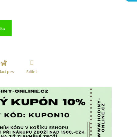
íku
Sdílet
dací pes