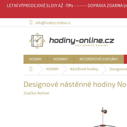
Přejít
LETNÍ VÝPRODEJOVÉ SLEVY AŽ -70% --------- DOPRAVA ZDARMA (nad 
na
obsah
info@hodiny-online.cz
HODINY
HODINKY
INTERIÉROVÉ DOPLŇKY
Domů
HODINY
Nástěnné hodiny
Designové
Designové nástěnné hodiny No
Značka:
Nomon