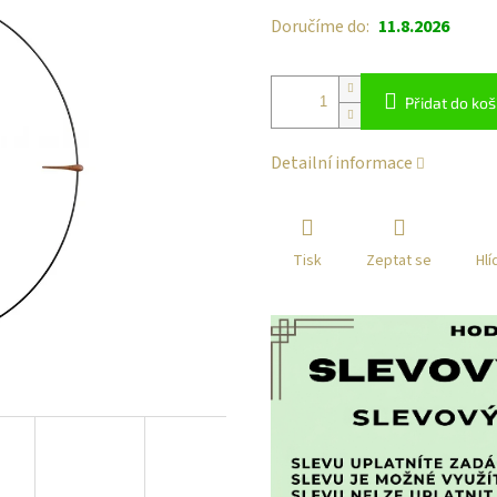
Doručíme do:
11.8.2026
Přidat do koš
Detailní informace
Tisk
Zeptat se
Hlí