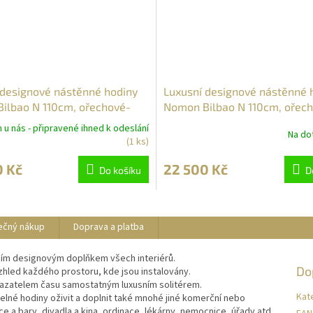
 designové nástěnné hodiny
Luxusní designové nástěnné 
ilbao N 110cm, ořechové-
Nomon Bilbao N 110cm, ořec
bílé
u nás - připravené ihned k odeslání
Na dot
(1 ks)
0 Kč
22 500 Kč
Do košíku
D
ečný nákup
Doprava a platba
ním designovým doplňkem všech interiérů.
Do
 vzhled každého prostoru, kde jsou instalovány.
kazatelem času samostatným luxusním solitérem.
Kat
lné hodiny oživit a doplnit také mnohé jiné komerční nebo
e a bary, divadla a kina, ordinace, lékárny, nemocnice, úřady atd.