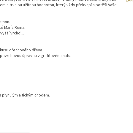
EAN
m s trvalou užitnou hodnotou, který vždy překvapí a potěší Vaše
Nomon.
é María Reina.
yšší vrchol...
o kusu ořechového dřeva.
ní povrchovou úpravou v grafitovém matu.
s plynulým a tichým chodem.