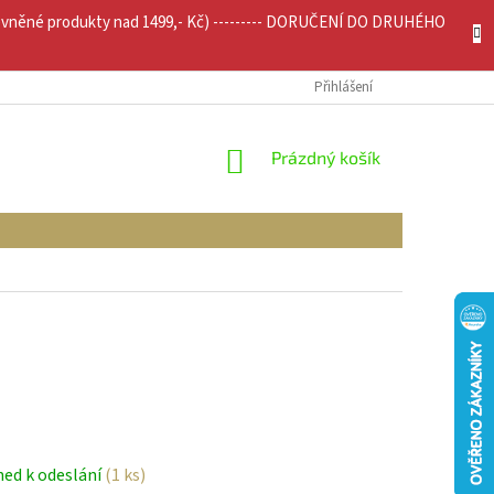
evněné produkty nad 1499,- Kč) --------- DORUČENÍ DO DRUHÉHO
JÍCÍ INFO
MOJE OBJEDNÁVKA
Přihlášení
NÁKUPNÍ
Prázdný košík
KOŠÍK
ned k odeslání
(1 ks)