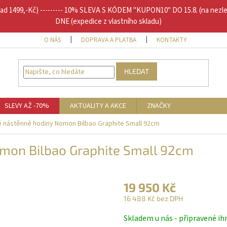
1499,-Kč) --------- 10% SLEVA S KÓDEM "KUPON10" DO 15.8. (na nezl
DNE (expedice z vlastního skladu)
O NÁS
DOPRAVA A PLATBA
KONTAKTY
DOPLŇU
HLEDAT
SLEVY AŽ -70%
AKTUALITY A AKCE
ZNAČKY
 nástěnné hodiny Nomon Bilbao Graphite Small 92cm
mon Bilbao Graphite Small 92cm
19 950 Kč
16 488 Kč bez DPH
Měrná
Skladem u nás - připravené ih
cena: