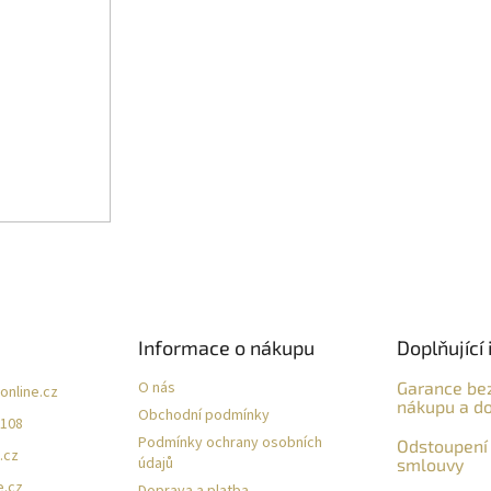
Informace o nákupu
Doplňující 
O nás
Garance be
online.cz
nákupu a do
Obchodní podmínky
 108
Podmínky ochrany osobních
Odstoupení 
.cz
údajů
smlouvy
e.cz
Doprava a platba