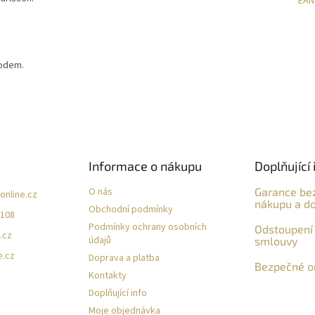
EAN
hodem.
Informace o nákupu
Doplňující 
O nás
Garance be
online.cz
nákupu a do
Obchodní podmínky
 108
Podmínky ochrany osobních
Odstoupení 
.cz
údajů
smlouvy
e.cz
Doprava a platba
Bezpečné on
Kontakty
Doplňující info
Moje objednávka