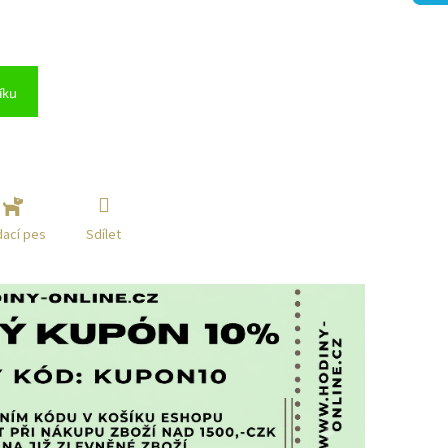
íku
Sdílet
dací pes