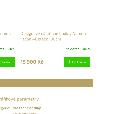
 Nomon
Designové nástěnné hodiny Nomon
Tacon 4L black 100cm
az – klikni
Na dotaz – klikni
15 900 Kč
o košíku
Do košíku
plňkové parametry
egorie
:
Nástěnné hodiny