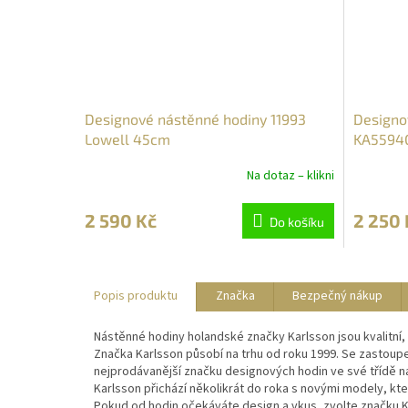
Designové nástěnné hodiny 11993
Designo
Lowell 45cm
KA5594G
Na dotaz – klikni
2 590 Kč
2 250 
Do košíku
Popis produktu
Značka
Bezpečný nákup
Nástěnné hodiny holandské značky Karlsson jsou kvalitní, 
Značka Karlsson působí na trhu od roku 1999. Se zastoupe
nejprodávanější značku designových hodin ve své třídě n
Karlsson přichází několikrát do roka s novými modely, které
Pokud od hodin očekáváte design a vkus, zvolte značku K