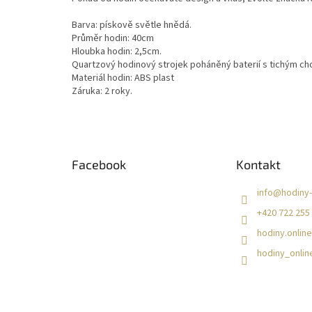
Barva: pískově světle hnědá.
Průměr hodin: 40cm
Hloubka hodin: 2,5cm.
Quartzový hodinový strojek poháněný baterií s tichým c
Materiál hodin: ABS plast
Záruka: 2 roky.
Z
á
Facebook
Kontakt
p
a
info
@
hodiny-
t
+420 722 255
í
hodiny.online
hodiny_onlin