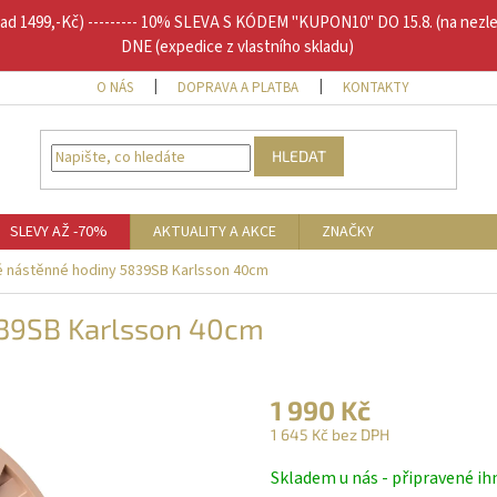
1499,-Kč) --------- 10% SLEVA S KÓDEM "KUPON10" DO 15.8. (na nezl
DNE (expedice z vlastního skladu)
O NÁS
DOPRAVA A PLATBA
KONTAKTY
DOPLŇU
HLEDAT
SLEVY AŽ -70%
AKTUALITY A AKCE
ZNAČKY
 nástěnné hodiny 5839SB Karlsson 40cm
839SB Karlsson 40cm
1 990 Kč
1 645 Kč bez DPH
Měrná
Skladem u nás - připravené ih
cena: