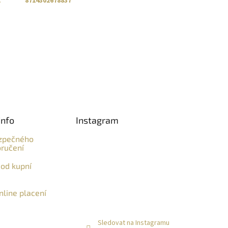
:
8714302678837
info
Instagram
zpečného
ručení
od kupní
line placení
Sledovat na Instagramu