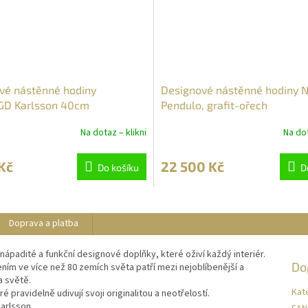
vé nástěnné hodiny
Designové nástěnné hodiny
D Karlsson 40cm
Pendulo, grafit-ořech
Na dotaz – klikni
Na dot
Kč
22 500 Kč
Do košíku
D
Doprava a platba
nápadité a funkční designové doplňky, které oživí každý interiér.
Do
ním ve více než 80 zemích světa patří mezi nejoblíbenější a
a světě.
Kat
 pravidelně udivují svoji originalitou a neotřelostí.
arlsson.