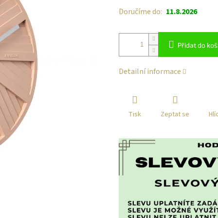
Doručíme do:
11.8.2026
Přidat do koš
Detailní informace
Tisk
Zeptat se
Hlí