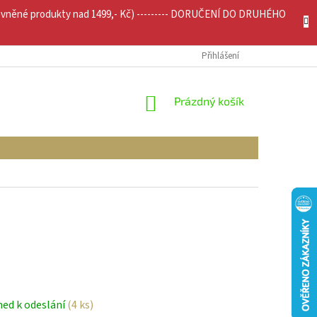
evněné produkty nad 1499,- Kč) --------- DORUČENÍ DO DRUHÉHO
JÍCÍ INFO
MOJE OBJEDNÁVKA
Přihlášení
NÁKUPNÍ
Prázdný košík
KOŠÍK
ned k odeslání
(4 ks)