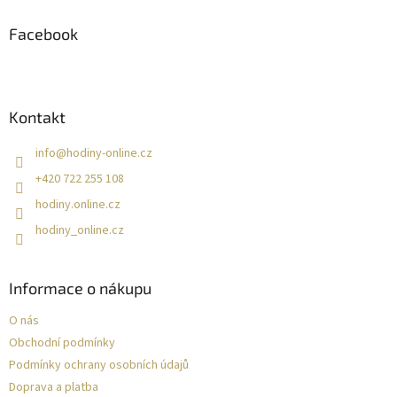
p
a
Facebook
t
í
Kontakt
info
@
hodiny-online.cz
+420 722 255 108
hodiny.online.cz
hodiny_online.cz
Informace o nákupu
O nás
Obchodní podmínky
Podmínky ochrany osobních údajů
Doprava a platba