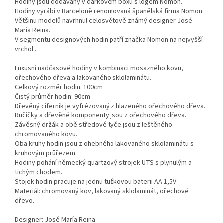
Hodiny jsou dodávány v dárkovém boxu s logem Nomon.
Hodiny vyrábí v Barceloně renomovaná španělská firma Nomon.
Většinu modelů navrhnul celosvětově známý designer José
María Reina.
V segmentu designových hodin patří značka Nomon na nejvyšší
vrchol...
Luxusní nadčasové hodiny v kombinaci mosazného kovu,
ořechového dřeva a lakovaného sklolaminátu.
Celkový rozměr hodin: 100cm
Čistý průměr hodin: 90cm
Dřevěný ciferník je vyfrézovaný z hlazeného ořechového dřeva.
Ručičky a dřevěné komponenty jsou z ořechového dřeva.
Závěsný držák a obě středové tyče jsou z leštěného
chromovaného kovu.
Oba kruhy hodin jsou z ohebného lakovaného sklolaminátu s
kruhovým průřezem.
Hodiny pohání německý quartzový strojek UTS s plynulým a
tichým chodem.
Stojek hodin pracuje na jednu tužkovou baterii AA 1,5V
Materiál: chromovaný kov, lakovaný sklolaminát, ořechové
dřevo.
Designer: José María Reina