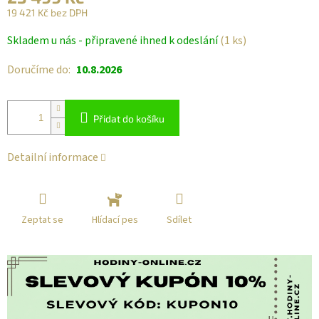
19 421 Kč bez DPH
Měrná
Skladem u nás - připravené ihned k odeslání
(1 ks)
cena:
Doručíme do:
10.8.2026
Přidat do košíku
Detailní informace
Zeptat se
Sdílet
Hlídací pes