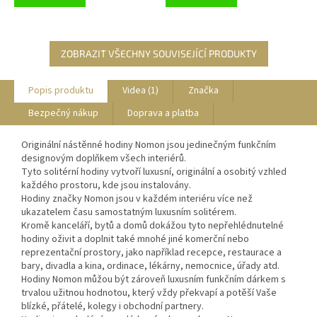
ZOBRAZIT VŠECHNY SOUVISEJÍCÍ PRODUKTY
Popis produktu
Videa (1)
Značka
Bezpečný nákup
Doprava a platba
Originální nástěnné hodiny Nomon jsou jedinečným funkčním
designovým doplňkem všech interiérů.
Tyto solitérní hodiny vytvoří luxusní, originální a osobitý vzhled
každého prostoru, kde jsou instalovány.
Hodiny značky Nomon jsou v každém interiéru více než
ukazatelem času samostatným luxusním solitérem.
Kromě kanceláří, bytů a domů dokážou tyto nepřehlédnutelné
hodiny oživit a doplnit také mnohé jiné komerční nebo
reprezentační prostory, jako například recepce, restaurace a
bary, divadla a kina, ordinace, lékárny, nemocnice, úřady atd.
Hodiny Nomon můžou být zároveň luxusním funkčním dárkem s
trvalou užitnou hodnotou, který vždy překvapí a potěší Vaše
blízké, přátelé, kolegy i obchodní partnery.