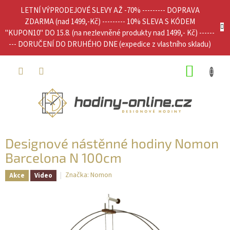
Přejít
LETNÍ VÝPRODEJOVÉ SLEVY AŽ -70% --------- DOPRAVA
na
ZDARMA (nad 1499,-Kč) --------- 10% SLEVA S KÓDEM
obsah
"KUPON10" DO 15.8. (na nezlevněné produkty nad 1499,- Kč) ------
--- DORUČENÍ DO DRUHÉHO DNE (expedice z vlastního skladu)
NÁKUP
KOŠÍK
Designové nástěnné hodiny Nomon
Barcelona N 100cm
Značka:
Nomon
Akce
Video