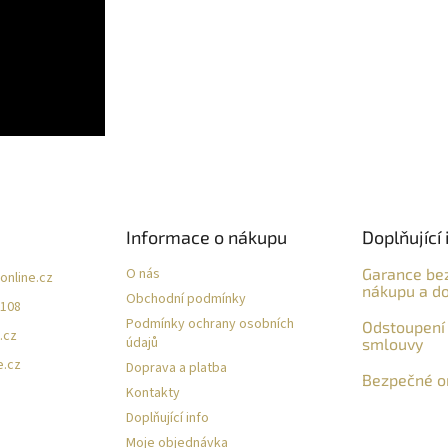
Informace o nákupu
Doplňující 
O nás
Garance be
online.cz
nákupu a do
Obchodní podmínky
 108
Podmínky ochrany osobních
Odstoupení 
.cz
údajů
smlouvy
e.cz
Doprava a platba
Bezpečné on
Kontakty
Doplňující info
Moje objednávka