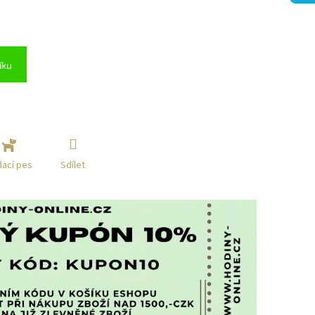
íku
Sdílet
dací pes