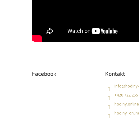
Z
á
Facebook
Kontakt
p
a
info
@
hodiny-
t
+420 722 255
í
hodiny.online
hodiny_onlin