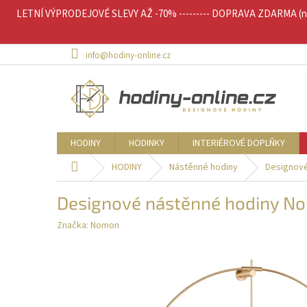
Přejít
LETNÍ VÝPRODEJOVÉ SLEVY AŽ -70% --------- DOPRAVA ZDARMA (nad 
na
obsah
info@hodiny-online.cz
HODINY
HODINKY
INTERIÉROVÉ DOPLŇKY
Domů
HODINY
Nástěnné hodiny
Designov
Designové nástěnné hodiny N
Značka:
Nomon