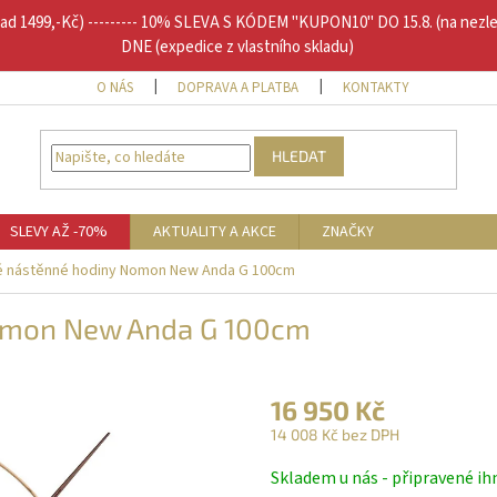
1499,-Kč) --------- 10% SLEVA S KÓDEM "KUPON10" DO 15.8. (na nezl
DNE (expedice z vlastního skladu)
O NÁS
DOPRAVA A PLATBA
KONTAKTY
DOPLŇU
HLEDAT
SLEVY AŽ -70%
AKTUALITY A AKCE
ZNAČKY
é nástěnné hodiny Nomon New Anda G 100cm
omon New Anda G 100cm
16 950 Kč
14 008 Kč bez DPH
Měrná
Skladem u nás - připravené ih
cena: