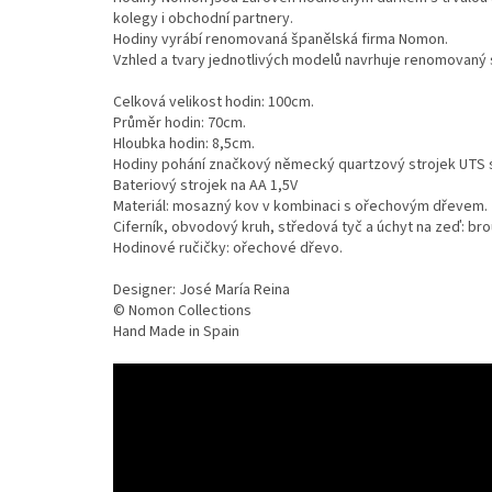
kolegy i obchodní partnery.
Hodiny vyrábí renomovaná španělská firma Nomon.
Vzhled a tvary jednotlivých modelů navrhuje renomovaný 
Celková velikost hodin: 100cm.
Průměr hodin: 70cm.
Hloubka hodin: 8,5cm.
Hodiny pohání značkový německý quartzový strojek UTS 
Bateriový strojek na AA 1,5V
Materiál: mosazný kov v kombinaci s ořechovým dřevem.
Ciferník, obvodový kruh, středová tyč a úchyt na zeď: b
Hodinové ručičky: ořechové dřevo.
Designer: José María Reina
© Nomon Collections
Hand Made in Spain