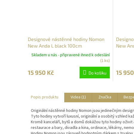
Designové nástěnné hodiny Nomon
Designo
New Anda L black 100cm
New And
Skladem u nás - připravené ihned k odeslání
(1 ks)
15 950 Kč
15 950
Do košíku
Popis produktu
Videa (1)
Značka
Bezp
Originální nástěnné hodiny Nomon jsou jedinečným desig
Tyto hodiny vytvoří luxusní, originální a osobitý vzhled k
Kromě kanceláří, bytů a domů dokážou tyto hodiny oživit 
restaurace a bary, divadla a kina, ordinace, lékárny, nemo
Hodiny Nomon jsou zároveň hodnotným dárkem s trvalou a 