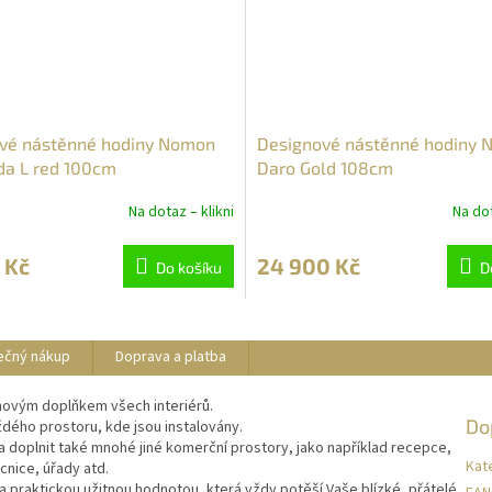
vé nástěnné hodiny Nomon
Designové nástěnné hodiny
a L red 100cm
Daro Gold 108cm
Na dotaz – klikni
Na dot
 Kč
24 900 Kč
Do košíku
D
ečný nákup
Doprava a platba
novým doplňkem všech interiérů.
Do
aždého prostoru, kde jsou instalovány.
a doplnit také mnohé jiné komerční prostory, jako například recepce,
Kat
cnice, úřady atd.
praktickou užitnou hodnotou, která vždy potěší Vaše blízké, přátelé,