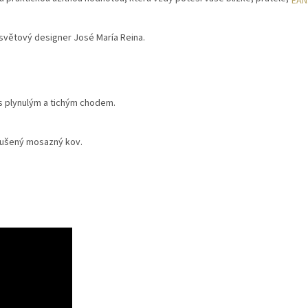
EAN
světový designer José María Reina.
s plynulým a tichým chodem.
roušený mosazný kov.