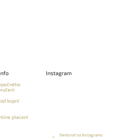
info
Instagram
zpečného
ručení
od kupní
line placení
Sledovat na Instagramu