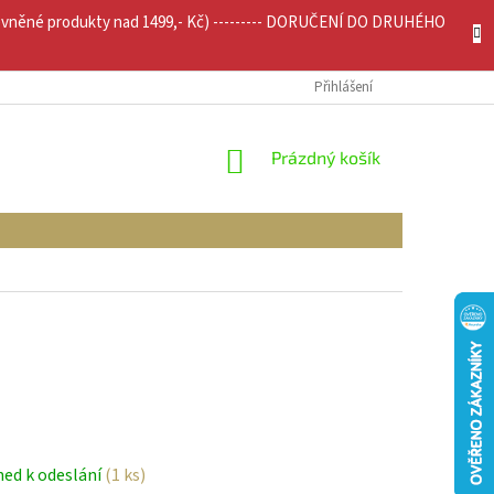
evněné produkty nad 1499,- Kč) --------- DORUČENÍ DO DRUHÉHO
JÍCÍ INFO
MOJE OBJEDNÁVKA
Přihlášení
NÁKUPNÍ
Prázdný košík
KOŠÍK
ned k odeslání
(1 ks)