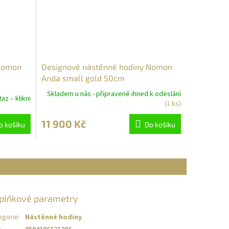
 Nomon
Designové nástěnné hodiny Nomon
Anda small gold 50cm
Skladem u nás - připravené ihned k odeslání
az – klikni
(1 ks)
11 900 Kč
o košíku
Do košíku
plňkové parametry
egorie
:
Nástěnné hodiny