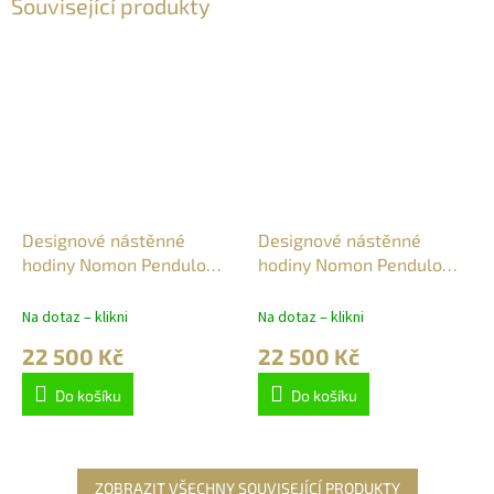
Související produkty
Designové nástěnné
Designové nástěnné
hodiny Nomon Pendulo
hodiny Nomon Pendulo
Gold N
Graphite
Na dotaz – klikni
Na dotaz – klikni
22 500 Kč
22 500 Kč
Do košíku
Do košíku
ZOBRAZIT VŠECHNY SOUVISEJÍCÍ PRODUKTY