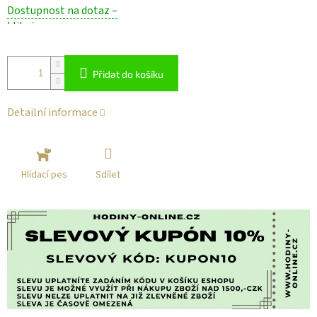
Měrná
Dostupnost na dotaz –
cena:
klikni
Přidat do košíku
Detailní informace
Sdílet
Hlídací pes