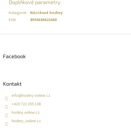
Doplňkové parametry
Kategorie
:
Nástěnné hodiny
EAN
:
8594186621668
Z
á
p
a
Facebook
t
í
Kontakt
info
@
hodiny-online.cz
+420 722 255 108
hodiny.online.cz
hodiny_online.cz