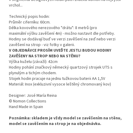
vrchol...
Technický popis hodin:
Průměr ciferníku: 60cm.
Délka kovového nerezového "drátu": 8 metrů (pro
maximální výšku zavěšení 4m) - možno nastavit dle potřeby.
Hodiny se dodávají buď ve verzi zavěšení na zeď nebo verzi
zavěšení na strop - viz fotky v galerii.
V OBJEDNÁVCE PROSÍM UVEĎTE JESTLI BUDOU HODINY
ZAVĚŠENY NA STROP NEBO NA STĚNU?
Výška kuželu (závaží): 42cm
Hodiny pohání značkový německý quartzový strojek UTS s
plynulým a tichým chodem.
Stojek hodin pracuje na jednu tužkovou baterii AA 1,5V
Materiál: Inox (exkluzivní vysoce leštěný chromovaný kov)
Designer: José María Reina
© Nomon Collections
Hand Made in Spain
Poznámka: skladem je vždy model se zavěšením na stěnu,
model se zavěšením na strop je na objednávku.