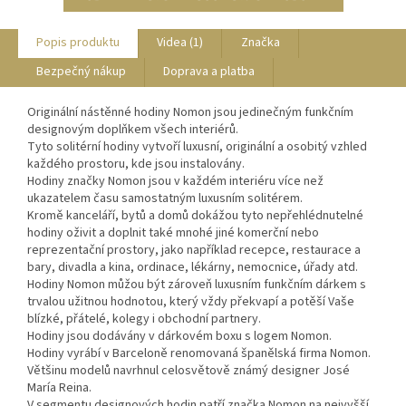
Popis produktu
Videa (1)
Značka
Bezpečný nákup
Doprava a platba
Originální nástěnné hodiny Nomon jsou jedinečným funkčním
designovým doplňkem všech interiérů.
Tyto solitérní hodiny vytvoří luxusní, originální a osobitý vzhled
každého prostoru, kde jsou instalovány.
Hodiny značky Nomon jsou v každém interiéru více než
ukazatelem času samostatným luxusním solitérem.
Kromě kanceláří, bytů a domů dokážou tyto nepřehlédnutelné
hodiny oživit a doplnit také mnohé jiné komerční nebo
reprezentační prostory, jako například recepce, restaurace a
bary, divadla a kina, ordinace, lékárny, nemocnice, úřady atd.
Hodiny Nomon můžou být zároveň luxusním funkčním dárkem s
trvalou užitnou hodnotou, který vždy překvapí a potěší Vaše
blízké, přátelé, kolegy i obchodní partnery.
Hodiny jsou dodávány v dárkovém boxu s logem Nomon.
Hodiny vyrábí v Barceloně renomovaná španělská firma Nomon.
Většinu modelů navrhnul celosvětově známý designer José
María Reina.
V segmentu designových hodin patří značka Nomon na nejvyšší