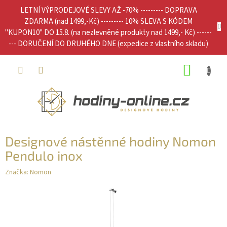
Přejít
LETNÍ VÝPRODEJOVÉ SLEVY AŽ -70% --------- DOPRAVA
na
ZDARMA (nad 1499,-Kč) --------- 10% SLEVA S KÓDEM
obsah
"KUPON10" DO 15.8. (na nezlevněné produkty nad 1499,- Kč) ------
--- DORUČENÍ DO DRUHÉHO DNE (expedice z vlastního skladu)
NÁKUP
KOŠÍK
Designové nástěnné hodiny Nomon
Pendulo inox
Značka:
Nomon