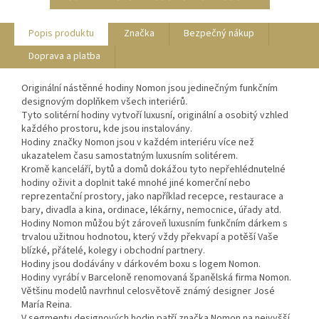
Popis produktu
Značka
Bezpečný nákup
Doprava a platba
Originální nástěnné hodiny Nomon jsou jedinečným funkčním
designovým doplňkem všech interiérů.
Tyto solitérní hodiny vytvoří luxusní, originální a osobitý vzhled
každého prostoru, kde jsou instalovány.
Hodiny značky Nomon jsou v každém interiéru více než
ukazatelem času samostatným luxusním solitérem.
Kromě kanceláří, bytů a domů dokážou tyto nepřehlédnutelné
hodiny oživit a doplnit také mnohé jiné komerční nebo
reprezentační prostory, jako například recepce, restaurace a
bary, divadla a kina, ordinace, lékárny, nemocnice, úřady atd.
Hodiny Nomon můžou být zároveň luxusním funkčním dárkem s
trvalou užitnou hodnotou, který vždy překvapí a potěší Vaše
blízké, přátelé, kolegy i obchodní partnery.
Hodiny jsou dodávány v dárkovém boxu s logem Nomon.
Hodiny vyrábí v Barceloně renomovaná španělská firma Nomon.
Většinu modelů navrhnul celosvětově známý designer José
María Reina.
V segmentu designových hodin patří značka Nomon na nejvyšší