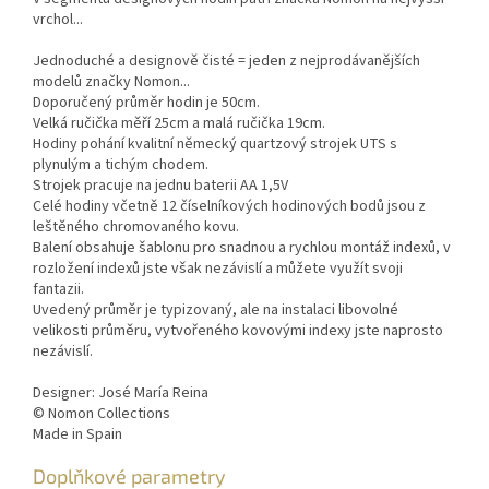
vrchol...
Jednoduché a designově čisté = jeden z nejprodávanějších
modelů značky Nomon...
Doporučený průměr hodin je 50cm.
Velká ručička měří 25cm a malá ručička 19cm.
Hodiny pohání kvalitní německý quartzový strojek UTS s
plynulým a tichým chodem.
Strojek pracuje na jednu baterii AA 1,5V
Celé hodiny včetně 12 číselníkových hodinových bodů jsou z
leštěného chromovaného kovu.
Balení obsahuje šablonu pro snadnou a rychlou montáž indexů, v
rozložení indexů jste však nezávislí a můžete využít svoji
fantazii.
Uvedený průměr je typizovaný, ale na instalaci libovolné
velikosti průměru, vytvořeného kovovými indexy jste naprosto
nezávislí.
Designer: José María Reina
© Nomon Collections
Made in Spain
Doplňkové parametry