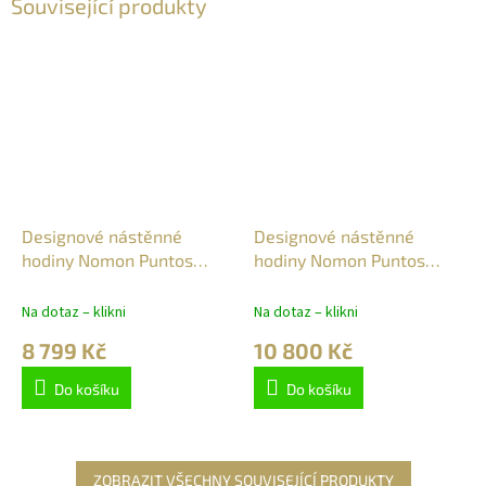
Související produkty
Designové nástěnné
Designové nástěnné
hodiny Nomon Puntos
hodiny Nomon Puntos
Suspensivos 4i 50cm
Suspensivos 12i black
50cm
Na dotaz – klikni
Na dotaz – klikni
8 799 Kč
10 800 Kč
Do košíku
Do košíku
ZOBRAZIT VŠECHNY SOUVISEJÍCÍ PRODUKTY