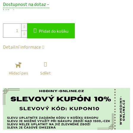
Měrná
Dostupnost na dotaz –
cena:
klikni
Přidat do košíku
Detailní informace
Sdílet
Hlídací pes