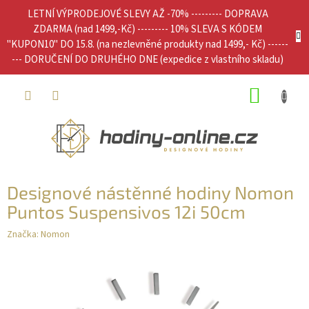
Přejít
LETNÍ VÝPRODEJOVÉ SLEVY AŽ -70% --------- DOPRAVA
na
ZDARMA (nad 1499,-Kč) --------- 10% SLEVA S KÓDEM
obsah
"KUPON10" DO 15.8. (na nezlevněné produkty nad 1499,- Kč) ------
--- DORUČENÍ DO DRUHÉHO DNE (expedice z vlastního skladu)
NÁKUP
KOŠÍK
Designové nástěnné hodiny Nomon
Puntos Suspensivos 12i 50cm
Značka:
Nomon