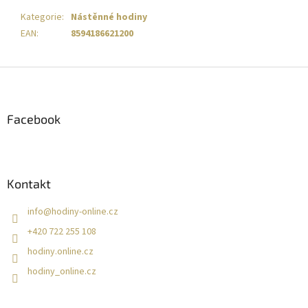
Kategorie
:
Nástěnné hodiny
EAN
:
8594186621200
Z
á
p
a
Facebook
t
í
Kontakt
info
@
hodiny-online.cz
+420 722 255 108
hodiny.online.cz
hodiny_online.cz