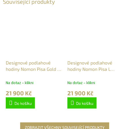
Související produkty
Designové podlahové
Designové podlahové
hodiny Nomon Pisa Gold N
hodiny Nomon Pisa L
150cm
černá 150cm
Na dotaz – klikni
Na dotaz – klikni
21 900 Kč
21 900 Kč
Do košíku
Do košíku
ZOBRAZIT VŠECHNY SOUVISEJÍCÍ PRODUKTY