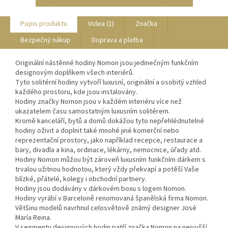
Popis produktu
Videa (1)
Značka
Bezpečný nákup
Doprava a platba
Originální nástěnné hodiny Nomon jsou jedinečným funkčním
designovým doplňkem všech interiérů.
Tyto solitérní hodiny vytvoří luxusní, originální a osobitý vzhled
každého prostoru, kde jsou instalovány.
Hodiny značky Nomon jsou v každém interiéru více než
ukazatelem času samostatným luxusním solitérem.
Kromě kanceláří, bytů a domů dokážou tyto nepřehlédnutelné
hodiny oživit a doplnit také mnohé jiné komerční nebo
reprezentační prostory, jako například recepce, restaurace a
bary, divadla a kina, ordinace, lékárny, nemocnice, úřady atd.
Hodiny Nomon můžou být zároveň luxusním funkčním dárkem s
trvalou užitnou hodnotou, který vždy překvapí a potěší Vaše
blízké, přátelé, kolegy i obchodní partnery.
Hodiny jsou dodávány v dárkovém boxu s logem Nomon.
Hodiny vyrábí v Barceloně renomovaná španělská firma Nomon.
Většinu modelů navrhnul celosvětově známý designer José
María Reina.
V segmentu designových hodin patří značka Nomon na nejvyšší