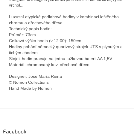
vrchol...
Luxusní atypické podlahové hodiny v kombinaci leštěného
chromu a ořechového dřeva.
Technický popis hodin:
Průměr: 73cm.
Celková výška hodin (v 12:00): 150cm
Hodiny pohání německý quartzový strojek UTS s plynulým a
tichým chodem.
Stojek hodin pracuje na jednu tužkovou baterii AA 1,5V
Materiál: chromovaný kov, ořechové dřevo.
Designer: José María Reina
© Nomon Collections
Hand Made by Nomon
Z
á
p
a
Facebook