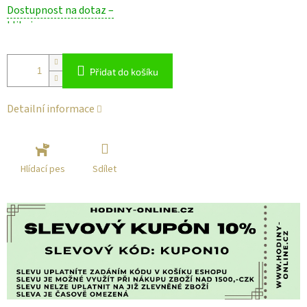
Měrná
Dostupnost na dotaz –
cena:
klikni
Přidat do košíku
Detailní informace
Sdílet
Hlídací pes