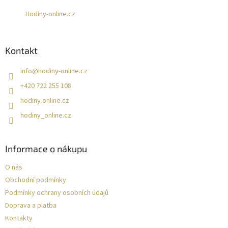
t
Hodiny-online.cz
í
Kontakt
info
@
hodiny-online.cz
+420 722 255 108
hodiny.online.cz
hodiny_online.cz
Informace o nákupu
O nás
Obchodní podmínky
Podmínky ochrany osobních údajů
Doprava a platba
Kontakty