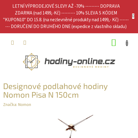
Přejít
LETNÍ VÝPRODEJOVÉ SLEVY AŽ -70% --------- DOPRAVA
na
ZDARMA (nad 1499,-Kč) --------- 10% SLEVA S KÓDEM
obsah
"KUPON10" DO 15.8. (na nezlevněné produkty nad 1499,- Kč) ------
--- DORUČENÍ DO DRUHÉHO DNE (expedice z vlastního skladu)
NÁKUP
KOŠÍK
Designové podlahové hodiny
Nomon Pisa N 150cm
Značka:
Nomon